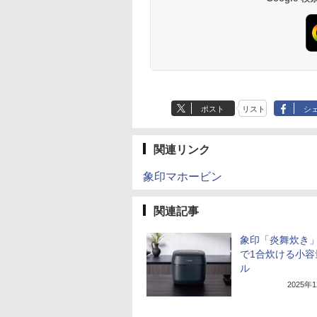
ポスト
リスト
シ
関連リンク
象印マホービン
関連記事
象印「炎舞炊き」
で1合炊ける小容
ル
2025年