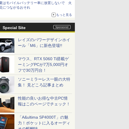
夏はモバイルバッテリー車に放置しないで 火
災につながるおそれ
もっと見る
Special Site
レイズのパワーデザインホイ
ール「M6」に新色登場!!
マウス、RTX 5060 Ti搭載ゲ
ーミングPCが7万5,000円オ
フで30万円台！
ソニーミラーレス一眼の大特
集！ 見どころ記事まとめ
性能の良いお得な中古PC情
報はこのページでチェック！
「A&ultima SP4000T」の魅
力！ポケットに入るオーディ
オの醍醐味