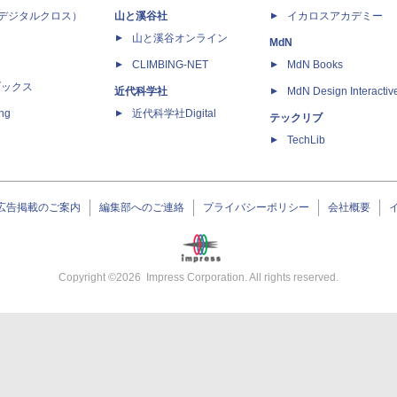
 X（デジタルクロス）
山と溪谷社
イカロスアカデミー
山と溪谷オンライン
MdN
CLIMBING-NET
MdN Books
ブックス
近代科学社
MdN Design Interactiv
ing
近代科学社Digital
テックリブ
TechLib
広告掲載のご案内
編集部へのご連絡
プライバシーポリシー
会社概要
Copyright ©
2026
Impress Corporation. All rights reserved.