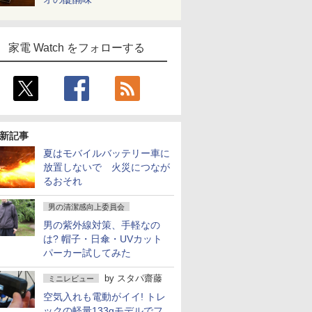
家電 Watch をフォローする
新記事
夏はモバイルバッテリー車に
放置しないで 火災につなが
るおそれ
男の清潔感向上委員会
男の紫外線対策、手軽なの
は? 帽子・日傘・UVカット
パーカー試してみた
by
スタパ齋藤
ミニレビュー
空気入れも電動がイイ! トレ
ックの軽量133gモデルでフ