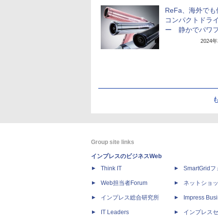
ReFa、海外で
コンパクトドラ
ー 静かでパワ
2024
Group site links
インプレスのビジネスWeb
Think IT
SmartGri
Web担当者Forum
ネットショ
インプレス総合研究所
Impress Busi
IT Leaders
インプレス