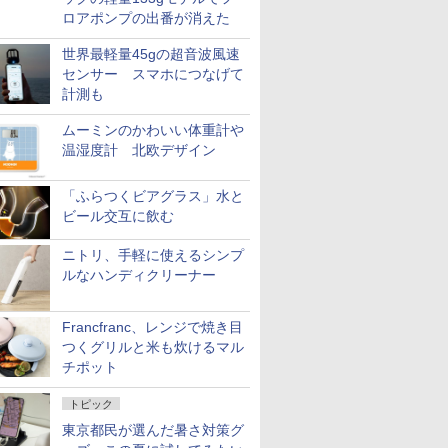
ロアポンプの出番が消えた
世界最軽量45gの超音波風速
センサー スマホにつなげて
計測も
ムーミンのかわいい体重計や
温湿度計 北欧デザイン
「ふらつくビアグラス」水と
ビール交互に飲む
ニトリ、手軽に使えるシンプ
ルなハンディクリーナー
Francfranc、レンジで焼き目
つくグリルと米も炊けるマル
チポット
トピック
東京都民が選んだ暑さ対策グ