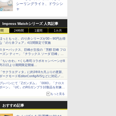
シーリングライト、ドウシシ
ャ
Impress Watchシリーズ 人気記事
時間
24時間
1週間
1カ月
ほっともっと、のり弁シリーズが30～90円お得
な「のり弁フェア」4日間限定で実施
スターバックス、巨峰が主役の「芳醇 巨峰 フロ
ーズン ティー」「チラックス ソーダ 巨峰」発
売
「ちいかわ」×くら寿司コラボキャンペーンが8
月21日より期間限定開催
オリジナルの湯呑みや寿司皿が景品に登場！
「サクラエディタ」に約3年8カ月ぶりの更新、
ダークモード/EditorConfig/IVSなどに対応／複
数の脆弱性に対処したセキュリティアップデー
プレバンにて「Zガンダム」「0083」「クロス
ト
ボーン」「UC」のRGガンプラ10製品を対象に
した抽選販売が8月10日11時より実施！
もっと見る
おすすめ記事