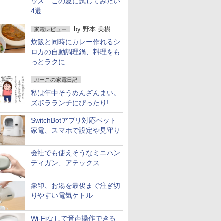
ッズ この夏に試してみたい
4選
by
野本 美樹
家電レビュー
炊飯と同時にカレー作れるシ
ロカの自動調理鍋、料理をも
っとラクに
ぷーこの家電日記
私は年中そうめんざんまい。
ズボラランチにぴったり!
SwitchBotアプリ対応ペット
家電、スマホで設定や見守り
会社でも使えそうなミニハン
ディガン、アテックス
象印、お湯を最後まで注ぎ切
りやすい電気ケトル
Wi-Fiなしで音声操作できる