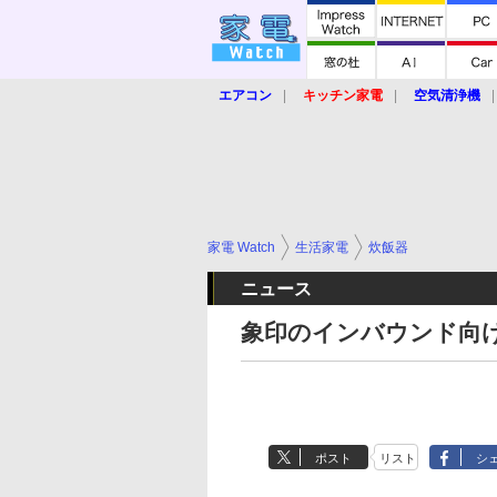
エアコン
キッチン家電
空気清浄機
炊飯器
ロボット掃除機
暖房器具
業界動向
【家電大賞2019】
【e-bi
家電 Watch
生活家電
炊飯器
ニュース
象印のインバウンド向
ポスト
リスト
シ