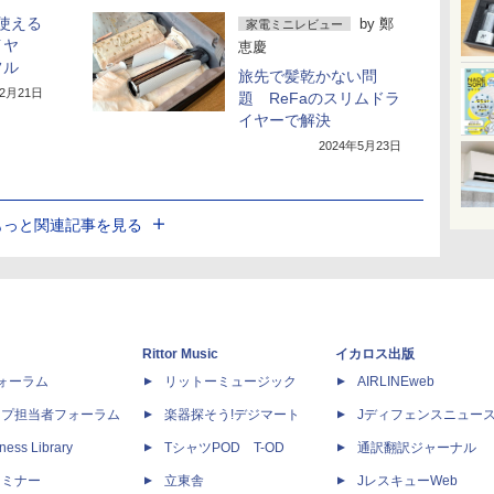
も使える
by
鄭
家電ミニレビュー
イヤ
恵慶
フル
旅先で髪乾かない問
年2月21日
題 ReFaのスリムドラ
イヤーで解決
2024年5月23日
もっと関連記事を見る
Rittor Music
イカロス出版
dフォーラム
リットーミュージック
AIRLINEweb
ップ担当者フォーラム
楽器探そう!デジマート
Jディフェンスニュー
ness Library
TシャツPOD T-OD
通訳翻訳ジャーナル
セミナー
立東舎
JレスキューWeb