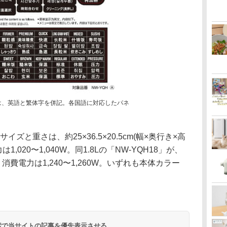
は、英語と繁体字を併記。各国語に対応したパネ
サイズと重さは、約25×36.5×20.5cm(幅×奥行き×高
1,020〜1,040W。同1.8Lの「NW-YQH18」が、
5kg。消費電力は1,240〜1,260W。いずれも本体カラー
 検索で当サイトの記事を優先表示させる