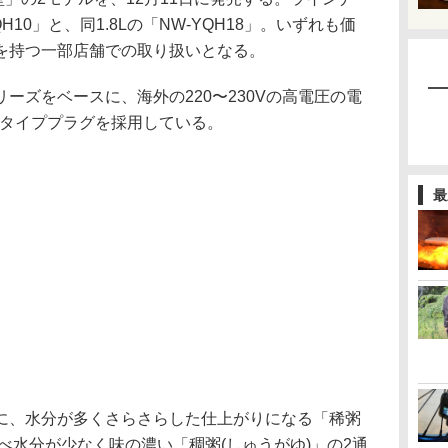
H10」と、同1.8Lの「NW-YQH18」。いずれも価
を持つ一部店舗での取り扱いとなる。
ーズをベースに、海外の220〜230Vの高電圧の電
Eタイププラグを採用している。
最
に、水分が多くさらさらした仕上がりになる「稀粥
比べ水分が少なく味の濃い「稠粥(しゅうがゆ)」の2通