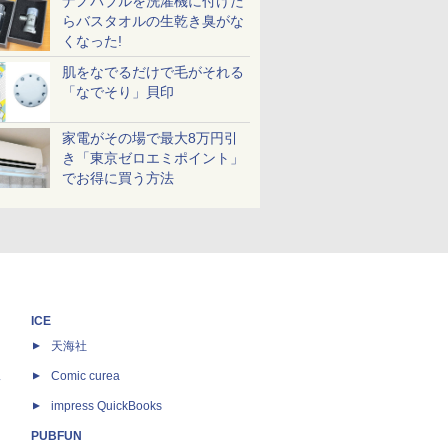
ナノバブルを洗濯機に付けた
らバスタオルの生乾き臭がな
くなった!
肌をなでるだけで毛がそれる
「なでそり」貝印
家電がその場で最大8万円引
き「東京ゼロエミポイント」
でお得に買う方法
ICE
天海社
ス
Comic curea
impress QuickBooks
PUBFUN