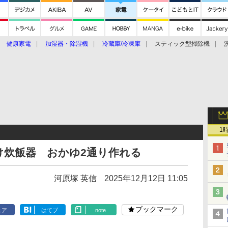
健康家電
加湿器・除湿機
冷蔵庫/冷凍庫
スティック型掃除機
扇風機
オーブン・電子レンジ
スマートハウス
掃除機
家事家電
ke大賞2019】
CES 2020
1
け炊飯器 おかゆ2通り作れる
河原塚 英信
2025年12月12日 11:05
ブックマーク
ェア
はてブ
note