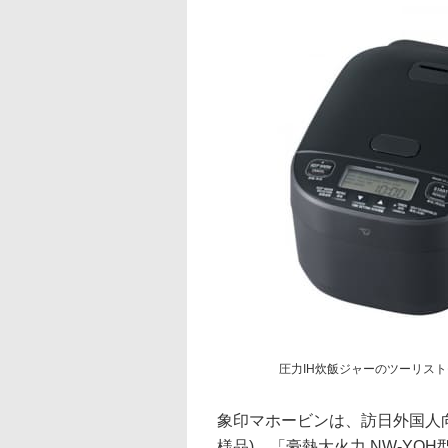
圧力IH炊飯ジャーのツーリスト
象印マホービンは、訪日外国人向
様品)、「豪熱大火力 NW-YQ