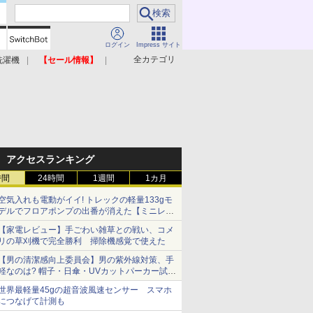
ログイン
Impress サイト
全カテゴリ
洗濯機
【セール情報】
照明器具
美容家電
アクセスランキング
時間
24時間
1週間
1カ月
空気入れも電動がイイ! トレックの軽量133gモ
デルでフロアポンプの出番が消えた【ミニレビ
ュー】
【家電レビュー】手ごわい雑草との戦い、コメ
リの草刈機で完全勝利 掃除機感覚で使えた
【男の清潔感向上委員会】男の紫外線対策、手
軽なのは? 帽子・日傘・UVカットパーカー試し
てみた
世界最軽量45gの超音波風速センサー スマホ
につなげて計測も