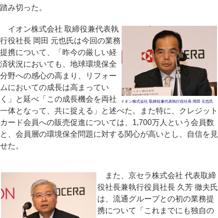
踏み切った。
イオン株式会社 取締役兼代表執
行役社長 岡田 元也氏は今回の業務
提携について、「昨今の厳しい経
済状況においても、地球環境保全
分野への感心の高まり、リフォー
ムにおいての成長は高まってい
く」と延べ「この成長機会を両社
イオン株式会社 取締役兼代表執行役社長 岡田 元也氏
一体となって、共に捉える」と述べた。また特に、クレジット
カード会員への販売促進については、1,700万人という会員数
と、会員層の環境保全問題に対する関心が高いとし、自信を見
せた。
また、京セラ株式会社 代表取締
役社長兼執行役員社長 久芳 徹夫氏
は、流通グループとの初の業務提
携について「これまでにも独自の