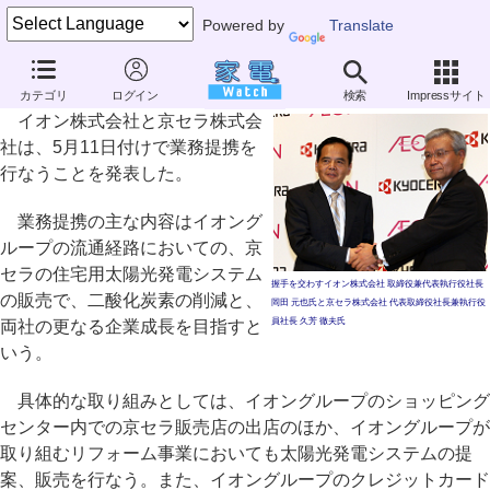
Powered by
Translate
イオンと京セラ、業務提携を発表
カテゴリ
ログイン
検索
Impressサイト
～イオンの流通経路で太陽光発電システムを販売
イオン株式会社と京セラ株式会
社は、5月11日付けで業務提携を
行なうことを発表した。
業務提携の主な内容はイオング
ループの流通経路においての、京
セラの住宅用太陽光発電システム
握手を交わすイオン株式会社 取締役兼代表執行役社長
の販売で、二酸化炭素の削減と、
岡田 元也氏と京セラ株式会社 代表取締役社長兼執行役
員社長 久芳 徹夫氏
両社の更なる企業成長を目指すと
いう。
具体的な取り組みとしては、イオングループのショッピング
センター内での京セラ販売店の出店のほか、イオングループが
取り組むリフォーム事業においても太陽光発電システムの提
案、販売を行なう。また、イオングループのクレジットカード