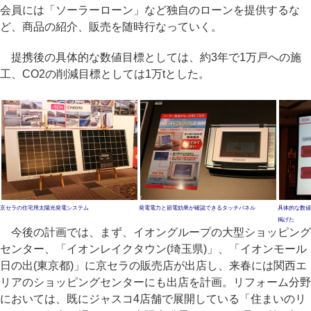
会員には「ソーラーローン」など独自のローンを提供するな
ど、商品の紹介、販売を随時行なっていく。
提携後の具体的な数値目標としては、約3年で1万戸への施
工、CO2の削減目標としては1万tとした。
京セラの住宅用太陽光発電システム
発電電力と節電効果が確認できるタッチパネル
具体的な数値
掲げた
今後の計画では、まず、イオングループの大型ショッピング
センター、「イオンレイクタウン(埼玉県)」、「イオンモール
日の出(東京都)」に京セラの販売店が出店し、来春には関西エ
リアのショッピングセンターにも出店を計画。リフォーム分野
においては、既にジャスコ4店舗で展開している「住まいのリ