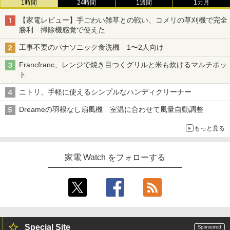
1時間
24時間
1週間
1カ月
【家電レビュー】手ごわい雑草との戦い、コメリの草刈機で完全
勝利 掃除機感覚で使えた
工事不要のパナソニック食洗機 1〜2人向け
Francfranc、レンジで焼き目つくグリルと米も炊けるマルチポッ
ト
ニトリ、手軽に使えるシンプルなハンディクリーナー
Dreameの羽根なし扇風機 室温に合わせて風量自動調整
もっと見る
家電 Watch をフォローする
Special Site