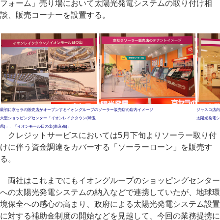
フォーム」売り場において太陽光発電システムの取り付け相
談、販売コーナーを設置する。
最初に京セラの販売店がオープンするイオングループの
ソーラー販売店の店内イメージ
ジャスコ店内
大型ショッピングセンター「イオンレイクタウン(埼玉
太陽光発電シ
県)」、「イオンモール日の出(東京都)」
クレジットサービスにおいては5月下旬よりソーラー取り付
けに伴う資金調達をカバーする「ソーラーローン」を販売す
る。
両社はこれまでにもイオングループのショッピングセンター
への太陽光発電システムの納入などで連携していたが、地球環
境保全への感心の高まり、政府による太陽光発電システム設置
に対する補助金制度の開始などを見越して、今回の業務提携に