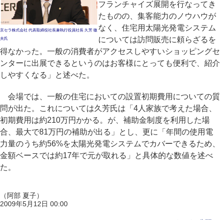
フランチャイズ展開を行なってき
たものの、集客能力のノウハウが
なく、住宅用太陽光発電システム
京セラ株式会社 代表取締役社長兼執行役員社長 久芳 徹
については訪問販売に頼らざるを
夫氏
得なかった。一般の消費者がアクセスしやすいショッピングセ
ンターに出展できるというのはお客様にとっても便利で、紹介
しやすくなる」と述べた。
会場では、一般の住宅においての設置初期費用についての質
問が出た。これについては久芳氏は「4人家族で考えた場合、
初期費用は約210万円かかる。が、補助金制度を利用した場
合、最大で81万円の補助が出る」とし、更に「年間の使用電
力量のうち約56%を太陽光発電システムでカバーできるため、
金額ベースでは約17年で元が取れる」と具体的な数値を述べ
た。
（阿部 夏子）
2009年5月12日 00:00