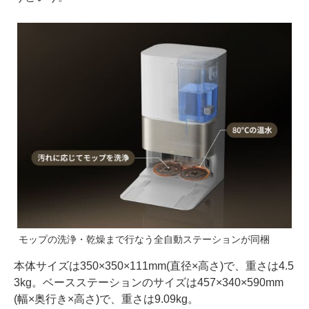
モップの洗浄・乾燥まで行なう全自動ステーションが同梱
本体サイズは350×350×111mm(直径×高さ)で、重さは4.5
3kg。ベースステーションのサイズは457×340×590mm
(幅×奥行き×高さ)で、重さは9.09kg。