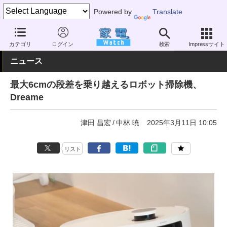
Powered by
Translate
家電 Watch
生活家電
掃除機
ロボット掃除機
カテゴリ
ログイン
検索
Impressサイト
ニュース
最大6cmの段差を乗り越えるロボット掃除機、
Dreame
津田 昌宏
中林 暁
2025年3月11日 10:05
リスト