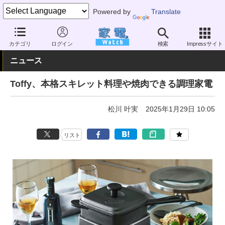
Powered by
Translate
家電 Watch
生活家電
キッチン家電
ホットプレート
カテゴリ
ログイン
検索
Impressサイト
ニュース
Toffy、本格スキレット料理や焼肉できる調理家電
松川 叶実
2025年1月29日 10:05
リスト