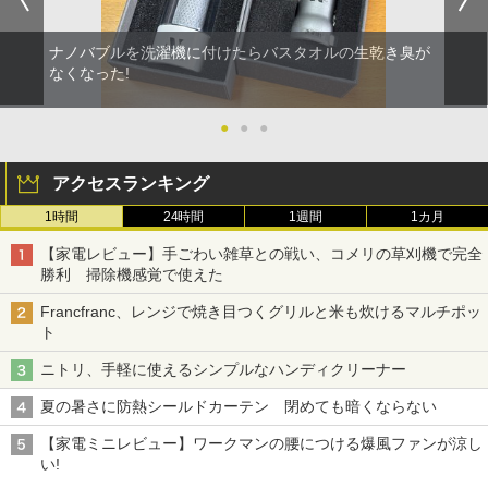
ナノバブルを洗濯機に付けたらバスタオルの生乾き臭が
なくなった!
●
●
●
アクセスランキング
1時間
24時間
1週間
1カ月
【家電レビュー】手ごわい雑草との戦い、コメリの草刈機で完全
勝利 掃除機感覚で使えた
Francfranc、レンジで焼き目つくグリルと米も炊けるマルチポッ
ト
ニトリ、手軽に使えるシンプルなハンディクリーナー
夏の暑さに防熱シールドカーテン 閉めても暗くならない
【家電ミニレビュー】ワークマンの腰につける爆風ファンが涼し
い!