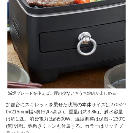
減煙プレートを使えば、煙の少ないおうち焼肉が楽しめる
加熱台にスキレットを乗せた状態の本体サイズは270×27
0×215mm(幅×奥行き×高さ)。重量は約3.8kg。満水容量
は約1.2L。消費電力は約500W。温度調整は保温～230℃
(無段階)。鍋敷きミトンも付属する。カラーはリッチブ