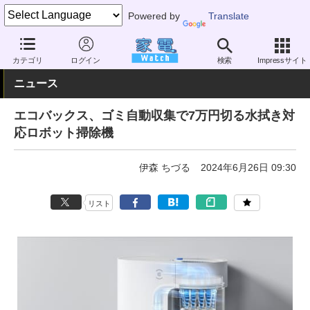
Powered by
Translate
家電 Watch
生活家電
掃除機
ロボット掃除機
カテゴリ
ログイン
検索
Impressサイト
ニュース
エコバックス、ゴミ自動収集で7万円切る水拭き対
応ロボット掃除機
伊森 ちづる
2024年6月26日 09:30
リスト