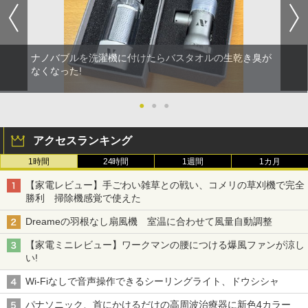
ナノバブルを洗濯機に付けたらバスタオルの生乾き臭が
なくなった!
●
●
●
アクセスランキング
1時間
24時間
1週間
1カ月
【家電レビュー】手ごわい雑草との戦い、コメリの草刈機で完全
勝利 掃除機感覚で使えた
Dreameの羽根なし扇風機 室温に合わせて風量自動調整
【家電ミニレビュー】ワークマンの腰につける爆風ファンが涼し
い!
Wi-Fiなしで音声操作できるシーリングライト、ドウシシャ
パナソニック、首にかけるだけの高周波治療器に新色4カラー