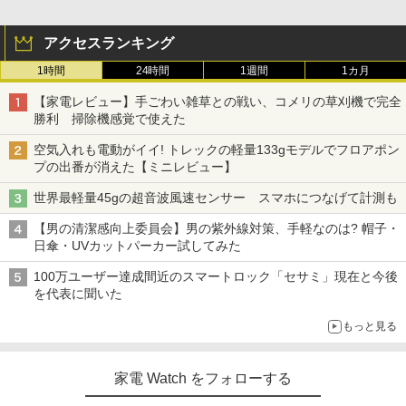
アクセスランキング
1時間
24時間
1週間
1カ月
【家電レビュー】手ごわい雑草との戦い、コメリの草刈機で完全
勝利 掃除機感覚で使えた
空気入れも電動がイイ! トレックの軽量133gモデルでフロアポン
プの出番が消えた【ミニレビュー】
世界最軽量45gの超音波風速センサー スマホにつなげて計測も
【男の清潔感向上委員会】男の紫外線対策、手軽なのは? 帽子・
日傘・UVカットパーカー試してみた
100万ユーザー達成間近のスマートロック「セサミ」現在と今後
を代表に聞いた
もっと見る
家電 Watch をフォローする