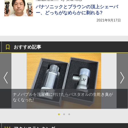
パナソニックとブラウンの頂上シェーバ
ー、どっちがなめらかに剃れる?
2021年9月17日
おすすめ記事
ナノバブルを洗濯機に付けたらバスタオルの生乾き臭が
なくなった!
●
●
●