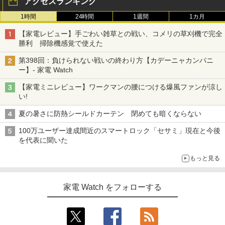
アクセスランキング
1時間
24時間
1週間
1カ月
【家電レビュー】手ごわい雑草との戦い、コメリの草刈機で完全
勝利 掃除機感覚で使えた
第398回：負けられない戦いの終わり方【カデーニャカンパニ
ー】- 家電 Watch
【家電ミニレビュー】ワークマンの腰につける爆風ファンが涼し
い!
夏の暑さに防熱シールドカーテン 閉めても暗くならない
100万ユーザー達成間近のスマートロック「セサミ」現在と今後
を代表に聞いた
もっと見る
家電 Watch をフォローする