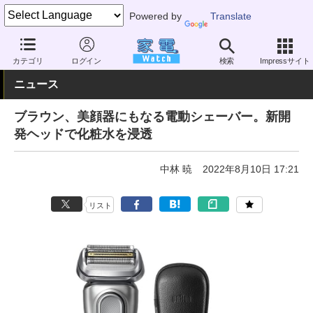
Powered by
Translate
家電 Watch
ヘルスケア
シェーバー
電動シェーバー
カテゴリ
ログイン
検索
Impressサイト
ニュース
ブラウン、美顔器にもなる電動シェーバー。新開
発ヘッドで化粧水を浸透
中林 暁
2022年8月10日 17:21
リスト