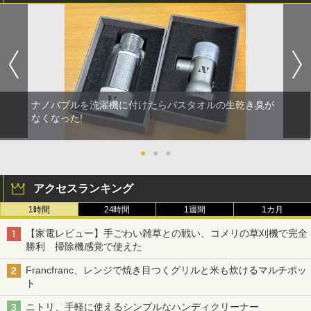
ナノバブルを洗濯機に付けたらバスタオルの生乾き臭が
なくなった!
●
●
●
アクセスランキング
1時間
24時間
1週間
1カ月
【家電レビュー】手ごわい雑草との戦い、コメリの草刈機で完全
勝利 掃除機感覚で使えた
Francfranc、レンジで焼き目つくグリルと米も炊けるマルチポッ
ト
ニトリ、手軽に使えるシンプルなハンディクリーナー