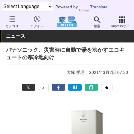
Powered by
Translate
家電 Watch
エネルギー
エネルギー
エコキュート
カテゴリ
ログイン
検索
Impressサイト
ニュース
パナソニック、災害時に自動で湯を沸かすエコキ
ュートの寒冷地向け
大塚 愛理
2021年3月2日 07:30
リスト