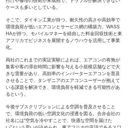
付けや修理の技術が未成熟で、トラブルが解決できない
ケースも多いとしている。
そこで、ダイキン工業が持つ、耐久性の高さや高効率で
環境負荷が低いエアコンとサービス網の構築力、WASS
HAが持つ、モバイルマネーを経由した料金回収技術と東
アフリカでビジネスを展開するノウハウを活用して事業
化。
両社のこれまでの実証実験によれば、エアコンの有無が
集客や客の滞在時間に影響を与える小規模店舗などで大
きな需要があり、高効率のインバーターエアコンを普及
させることで、タンザニアのエアコンユーザーが抱えて
いる課題を解決でき、環境負荷を軽減できる可能性があ
るという。
今後サブスクリプションによる空調を普及させること
で、環境負荷の低い空調文化の浸透を図る。合弁会社の
社名には“空気を冷やすことで、快適な空間を届けた
い”という思いが込められ、東アフリカの言語であるスワ