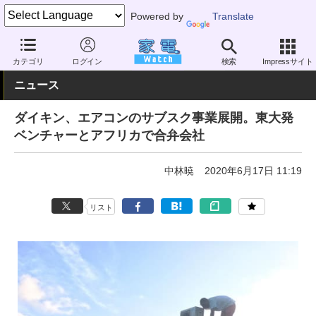
Powered by
Translate
家電 Watch
業界動向
業界動向
企業動向
カテゴリ
ログイン
検索
Impressサイト
ニュース
ダイキン、エアコンのサブスク事業展開。東大発
ベンチャーとアフリカで合弁会社
中林暁
2020年6月17日 11:19
リスト