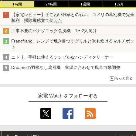
1時間
24時間
1週間
1カ月
【家電レビュー】手ごわい雑草との戦い、コメリの草刈機で完全
勝利 掃除機感覚で使えた
工事不要のパナソニック食洗機 1〜2人向け
Francfranc、レンジで焼き目つくグリルと米も炊けるマルチポッ
ト
ニトリ、手軽に使えるシンプルなハンディクリーナー
Dreameの羽根なし扇風機 室温に合わせて風量自動調整
もっと見る
家電 Watch をフォローする