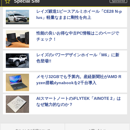
Special Site
レイズ鍛造1ピースアルミホイール「CE28 N-p
lus」軽量なままに剛性を向上
性能の良いお得な中古PC情報はこのページで
チェック！
レイズのパワーデザインホイール「M6」に新
色登場!!
メモリ32GBでも予算内。産経新聞社がAMD R
yzen搭載dynabookを2千台導入
AIスマートノートのiFLYTEK「AINOTE 2」は
なぜ魅力的なのか？