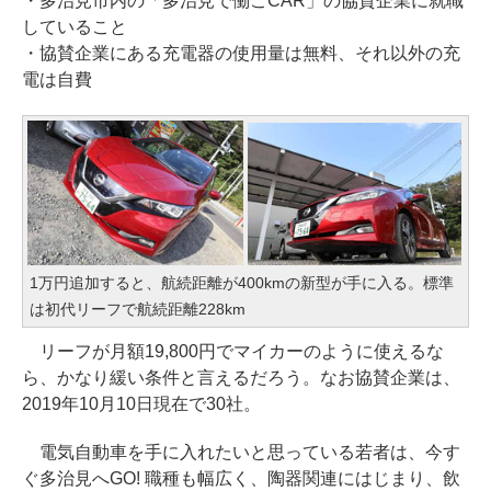
・多治見市内の「多治見で働こCAR」の協賛企業に就職
していること
・協賛企業にある充電器の使用量は無料、それ以外の充
電は自費
1万円追加すると、航続距離が400kmの新型が手に入る。標準
は初代リーフで航続距離228km
リーフが月額19,800円でマイカーのように使えるな
ら、かなり緩い条件と言えるだろう。なお協賛企業は、
2019年10月10日現在で30社。
電気自動車を手に入れたいと思っている若者は、今す
ぐ多治見へGO! 職種も幅広く、陶器関連にはじまり、飲