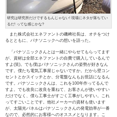
研究は研究所だけでするもんじゃない! 現場にネタが落ちてい
るだ! ってな感じかな?
また株式会社エネファントの磯﨑社長は、オチをつけ
るとともに、パナソニックへの想いを語った。
「パナソニックさんとは一緒にやらせてもらってます
が、資材は全部エネファントの自費で購入しているんで
すよ(笑)。でも僕はパナソニックさんの姿勢が好きなん
です。僕たち電気工事屋じゃないですか。だから壁コン
セントとかスイッチとか、分電盤なんもお世話になるん
です。パナソニックさんは、これを100年作ってるんで
すよ。でも改良に改良を重ねて、お客さんが使いやすい
だけでなく、僕ら工事士がすごく工事がしやすい。これ
ってすごいことです。他社メーカーの資材も使います
が、太陽光パネルはパナソニックさんの発電効率が一番
なので、必然的にお客様へのオススメとなります。こ