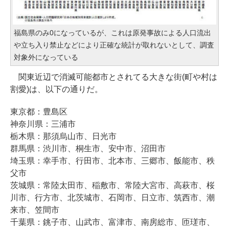
福島県のみ0になっているが、これは原発事故による人口流出
や立ち入り禁止などにより正確な統計が取れないとして、調査
対象外になっている
関東近辺で消滅可能都市とされてる大きな街(町や村は
割愛)は、以下の通りだ。
東京都：豊島区
神奈川県：三浦市
栃木県：那須烏山市、日光市
群馬県：渋川市、桐生市、安中市、沼田市
埼玉県：幸手市、行田市、北本市、三郷市、飯能市、秩
父市
茨城県：常陸太田市、稲敷市、常陸大宮市、高萩市、桜
川市、行方市、北茨城市、石岡市、日立市、筑西市、潮
来市、笠間市
千葉県：銚子市、山武市、富津市、南房総市、匝瑳市、