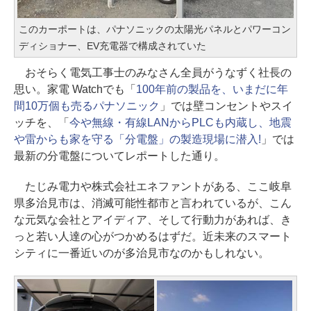
このカーポートは、パナソニックの太陽光パネルとパワーコン
ディショナー、EV充電器で構成されていた
おそらく電気工事士のみなさん全員がうなずく社長の
思い。家電 Watchでも「
100年前の製品を、いまだに年
間10万個も売るパナソニック
」では壁コンセントやスイ
ッチを、「
今や無線・有線LANからPLCも内蔵し、地震
や雷からも家を守る「分電盤」の製造現場に潜入!
」では
最新の分電盤についてレポートした通り。
たじみ電力や株式会社エネファントがある、ここ岐阜
県多治見市は、消滅可能性都市と言われているが、こん
な元気な会社とアイディア、そして行動力があれば、き
っと若い人達の心がつかめるはずだ。近未来のスマート
シティに一番近いのが多治見市なのかもしれない。