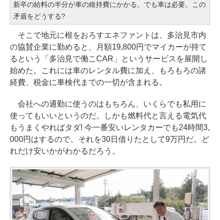
新卒の給料の半分が車の維持費にかかる。でも車は必要。この
矛盾をどうする?
そこで地元に根をおろすエネファントは、多治見市内
の協賛企業に勤めると、月額19,800円でマイカーが持て
るという「多治見で働こCAR」というサービスを展開し
始めた。これには車のレンタル費に加え、もろもろの諸
経費、税金に車検代までの一切が含まれる。
会社への通勤に使うのはもちろん、いくらでも私用に
使ってもいいというのだ。しかも燃料代と言える電気代
もうまくやればタダ! 今一番安いレンタカーでも24時間3,
000円はするので、それを30日借りたとして9万円だ。ど
れだけ安いかがわかるだろう。