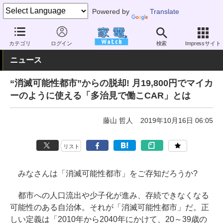
Powered by
Translate
家電 Watch
エネルギー
エネルギー
太陽電池
カテゴリ
ログイン
検索
Impressサイト
ニュース
“消滅可能性都市”からの脱却! 月19,800円でマイカ
ーのように使える「多治見で働こCAR」とは
藤山 哲人
2019年10月16日 06:05
リスト
みなさんは「消滅可能性都市」をご存知だろうか?
都市への人口流出や少子化が進み、存続できなくなる
可能性のある自治体。それが「消滅可能性都市」だ。正
しい定義は「2010年から2040年にかけて、20～39歳の