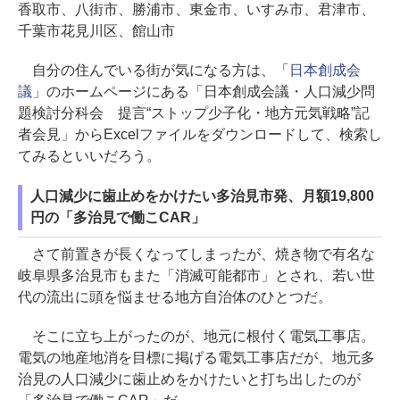
香取市、八街市、勝浦市、東金市、いすみ市、君津市、
千葉市花見川区、館山市
自分の住んでいる街が気になる方は、「
日本創成会
議
」のホームページにある「日本創成会議・人口減少問
題検討分科会 提言“ストップ少子化・地方元気戦略”記
者会見」からExcelファイルをダウンロードして、検索し
てみるといいだろう。
人口減少に歯止めをかけたい多治見市発、月額19,800
円の「多治見で働こCAR」
さて前置きが長くなってしまったが、焼き物で有名な
岐阜県多治見市もまた「消滅可能都市」とされ、若い世
代の流出に頭を悩ませる地方自治体のひとつだ。
そこに立ち上がったのが、地元に根付く電気工事店。
電気の地産地消を目標に掲げる電気工事店だが、地元多
治見の人口減少に歯止めをかけたいと打ち出したのが