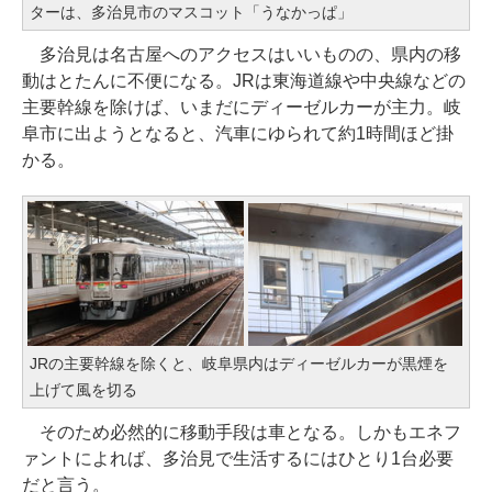
ターは、多治見市のマスコット「うなかっぱ」
多治見は名古屋へのアクセスはいいものの、県内の移
動はとたんに不便になる。JRは東海道線や中央線などの
主要幹線を除けば、いまだにディーゼルカーが主力。岐
阜市に出ようとなると、汽車にゆられて約1時間ほど掛
かる。
JRの主要幹線を除くと、岐阜県内はディーゼルカーが黒煙を
上げて風を切る
そのため必然的に移動手段は車となる。しかもエネフ
ァントによれば、多治見で生活するにはひとり1台必要
だと言う。