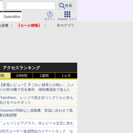
ログイン
Impress サイト
全カテゴリ
洗濯機
【セール情報】
照明器具
美容家電
アクセスランキング
時間
24時間
1週間
1カ月
【家電レビュー】手ごわい雑草との戦い、コメ
リの草刈機で完全勝利 掃除機感覚で使えた
Francfranc、レンジで焼き目つくグリルと米も
炊けるマルチポット
Dreameの羽根なし扇風機 室温に合わせて風
量自動調整
「ふらつくビアグラス」水とビール交互に飲む
100万ユーザー達成間近のスマートロック「セ