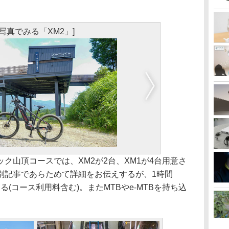
[写真でみる「XM2」]
山頂コースでは、XM2が2台、XM1が4台用意さ
別記事であらためて詳細をお伝えするが、1時間
できる(コース利用料含む)。またMTBやe-MTBを持ち込
。