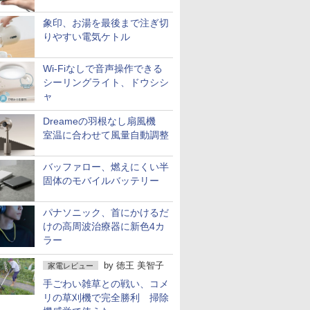
象印、お湯を最後まで注ぎ切
りやすい電気ケトル
Wi-Fiなしで音声操作できる
シーリングライト、ドウシシ
ャ
Dreameの羽根なし扇風機
室温に合わせて風量自動調整
バッファロー、燃えにくい半
固体のモバイルバッテリー
パナソニック、首にかけるだ
けの高周波治療器に新色4カ
ラー
by
徳王 美智子
家電レビュー
手ごわい雑草との戦い、コメ
リの草刈機で完全勝利 掃除