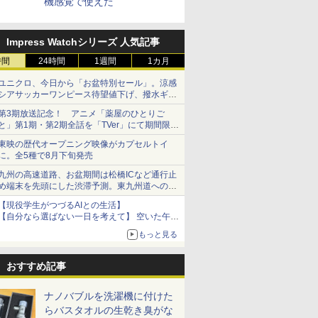
機感覚で使えた
Impress Watchシリーズ 人気記事
時間
24時間
1週間
1カ月
ユニクロ、今日から「お盆特別セール」。涼感
シアサッカーワンピース待望値下げ、撥水ギア
ショーツは1990円に
第3期放送記念！ アニメ「薬屋のひとりご
と」第1期・第2期全話を「TVer」にて期間限定
で順次無料配信開始
東映の歴代オープニング映像がカプセルトイ
に。全5種で8月下旬発売
九州の高速道路、お盆期間は松橋ICなど通行止
め端末を先頭にした渋滞予測。東九州道への迂
回は料金調整を実施
【現役学生がつづるAIとの生活】
【自分なら選ばない一日を考えて】 空いた午後
をチャッピーに捧げたら、思わぬ絶景に出会っ
もっと見る
た話
おすすめ記事
ナノバブルを洗濯機に付けた
らバスタオルの生乾き臭がな