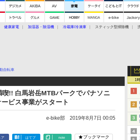
健康家電
加湿器・除湿機
冷蔵庫/冷凍庫
スティック型掃除機
扇風機
オーブン・電子レンジ
スマートハウス
掃除機
家事家電
ke大賞2019】
CES 2020
動自転車
1
満喫!! 白馬岩岳MTBパークでパナソニ
サービス事業がスタート
e-bike部
2019年8月7日 00:05
ブックマーク
ェア
はてブ
note