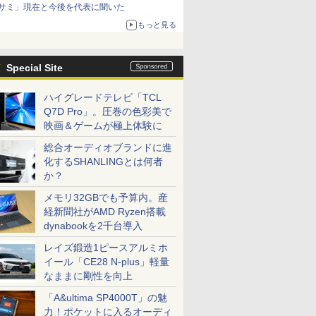
サミ」現在と今後を代表に聞いた
もっと見る
Special Site
ハイグレードテレビ「TCL
Q7D Pro」。圧巻の色彩美で
映画＆ゲームが極上体験に
総合オーディオブランドに進
化するSHANLINGとは何者
か？
メモリ32GBでも予算内。産
経新聞社がAMD Ryzen搭載
dynabookを2千台導入
レイズ鍛造1ピースアルミホ
イール「CE28 N-plus」軽量
なままに剛性を向上
「A&ultima SP4000T」の魅
力！ポケットに入るオーディ