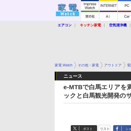
エアコン
キッチン家電
空気清浄機
炊飯器
ロボット掃除機
暖房器具
業界動向
【家電大賞2019】
【e-bi
家電 Watch
その他・家電
アウトドア
電
ニュース
e-MTBで白馬エリアを
ックと白馬観光開発の
ポスト
リスト
シ