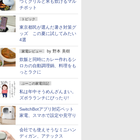
つくグリルと米も炊けるマル
チポット
トピック
東京都民が選んだ暑さ対策グ
ッズ この夏に試してみたい
4選
by
野本 美樹
家電レビュー
炊飯と同時にカレー作れるシ
ロカの自動調理鍋、料理をも
っとラクに
ぷーこの家電日記
私は年中そうめんざんまい。
ズボラランチにぴったり!
SwitchBotアプリ対応ペット
家電、スマホで設定や見守り
会社でも使えそうなミニハン
ディガン、アテックス