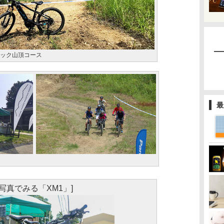
ニック山頂コース
最
[写真でみる「XM1」]