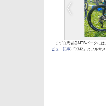
まず白馬岩岳MTBパークには、
ビュー記事
)「XM2」とフルサスe