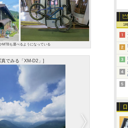
1
BやMTBも運べるようになっている
写真でみる「XM-D2」]