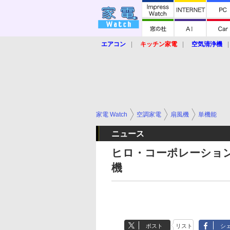
エアコン
キッチン家電
空気清浄機
炊飯器
ロボット掃除機
暖房器具
業界動向
【家電大賞2019】
【e-bi
家電 Watch
空調家電
扇風機
単機能
ニュース
ヒロ・コーポレーショ
機
ポスト
リスト
シ