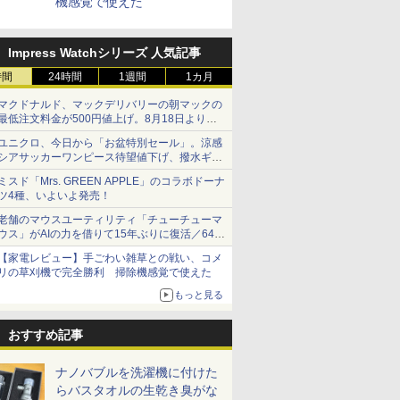
機感覚で使えた
Impress Watchシリーズ 人気記事
時間
24時間
1週間
1カ月
マクドナルド、マックデリバリーの朝マックの
最低注文料金が500円値上げ。8月18日より
1,500円から受付
ユニクロ、今日から「お盆特別セール」。涼感
シアサッカーワンピース待望値下げ、撥水ギア
ショーツは1990円に
ミスド「Mrs. GREEN APPLE」のコラボドーナ
ツ4種、いよいよ発売！
老舗のマウスユーティリティ「チューチューマ
ウス」がAIの力を借りて15年ぶりに復活／64bit
化、Windows 10/11、「Chrome」も走り回
【家電レビュー】手ごわい雑草との戦い、コメ
る。復活記念で2026年末まで500円
リの草刈機で完全勝利 掃除機感覚で使えた
もっと見る
おすすめ記事
ナノバブルを洗濯機に付けた
らバスタオルの生乾き臭がな