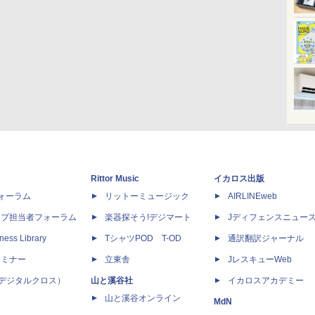
Rittor Music
イカロス出版
dフォーラム
リットーミュージック
AIRLINEweb
ップ担当者フォーラム
楽器探そう!デジマート
Jディフェンスニュー
ness Library
TシャツPOD T-OD
通訳翻訳ジャーナル
セミナー
立東舎
JレスキューWeb
 X（デジタルクロス）
山と溪谷社
イカロスアカデミー
山と溪谷オンライン
MdN