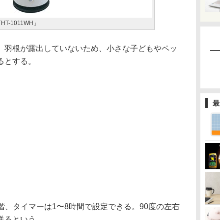
T-1011WH」
羽根が露出していないため、小さな子どもやペッ
るとする。
最
、タイマーは1〜8時間で設定できる。90度の左右
送るという。