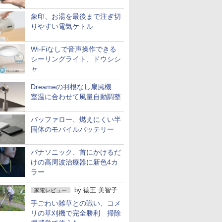
象印、お湯を最後まで注ぎ切
りやすい電気ケトル
Wi-Fiなしで音声操作できる
シーリングライト、ドウシシ
ャ
Dreameの羽根なし扇風機
室温に合わせて風量自動調整
バッファロー、燃えにくい半
固体のモバイルバッテリー
パナソニック、首にかけるだ
けの高周波治療器に新色4カ
ラー
by
徳王 美智子
家電レビュー
手ごわい雑草との戦い、コメ
リの草刈機で完全勝利 掃除