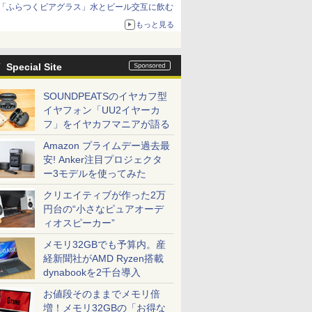
「ふらつくビアグラス」水とビール交互に飲む
もっと見る
Special Site
SOUNDPEATSのイヤカフ型
イヤフォン「UU2イヤーカ
フ」をイヤカフマニアが語る
Amazon プライムデー過去最
安! Anker注目プロジェクタ
ー3モデルを使ってみた
クリエイティブが作った2万
円台の“小さなピュアオーデ
ィオスピーカー”
メモリ32GBでも予算内。産
経新聞社がAMD Ryzen搭載
dynabookを2千台導入
お値段そのままでメモリ倍
増！メモリ32GBの「お得な