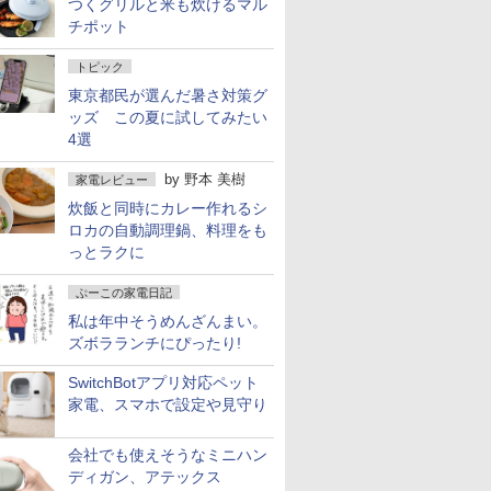
つくグリルと米も炊けるマル
チポット
トピック
東京都民が選んだ暑さ対策グ
ッズ この夏に試してみたい
4選
by
野本 美樹
家電レビュー
炊飯と同時にカレー作れるシ
ロカの自動調理鍋、料理をも
っとラクに
ぷーこの家電日記
私は年中そうめんざんまい。
ズボラランチにぴったり!
SwitchBotアプリ対応ペット
家電、スマホで設定や見守り
会社でも使えそうなミニハン
ディガン、アテックス