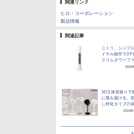
関連リンク
ヒロ・コーポレーション
製品情報
関連記事
ニトリ、シンプ
イヤル操作で3千
スリムタワーフ
202
3D立体首振りで
に風を届ける、
し特化タイプの
2019