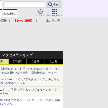
ログイン
Impress サイト
全カテゴリ
洗濯機
【セール情報】
照明器具
美容家電
アクセスランキング
時間
24時間
1週間
1カ月
【家電レビュー】手ごわい雑草との戦い、コメ
リの草刈機で完全勝利 掃除機感覚で使えた
Francfranc、レンジで焼き目つくグリルと米も
炊けるマルチポット
ニトリ、手軽に使えるシンプルなハンディクリ
ーナー
夏の暑さに防熱シールドカーテン 閉めても暗
くならない