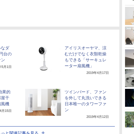
ルなダ
アイリスオーヤマ、涼
円台の
むだけでなく衣類乾燥
ァン
もできる「サーキュレ
ーター扇風機」
0年5月1日
2019年4月17日
効果的
ツインバード、ファン
部屋干
を外して丸洗いできる
扇風機
日本唯一のタワーファ
ン
年4月15日
2019年4月12日
もっと関連記事を見る