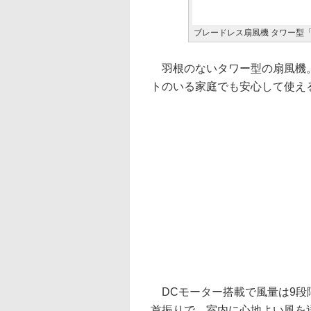
ブレードレス扇風機 タワー型「H
羽根のないタワー型の扇風機。
トのいる家庭でも安心して使え
DCモーター搭載で風量は9段階
首振りで、室内に心地よい風を