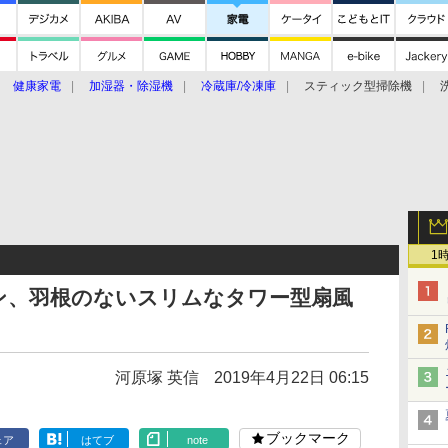
健康家電
加湿器・除湿機
冷蔵庫/冷凍庫
スティック型掃除機
扇風機
オーブン・電子レンジ
スマートハウス
掃除機
家事家電
ke大賞2019】
CES 2020
1
ン、羽根のないスリムなタワー型扇風
河原塚 英信
2019年4月22日 06:15
ブックマーク
ェア
はてブ
note