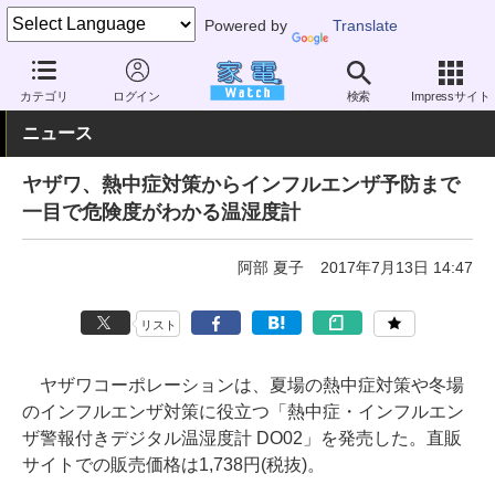
Powered by
Translate
家電 Watch
ヘルスケア
健康家電
温湿度計
カテゴリ
ログイン
検索
Impressサイト
ニュース
ヤザワ、熱中症対策からインフルエンザ予防まで
一目で危険度がわかる温湿度計
阿部 夏子
2017年7月13日 14:47
リスト
ヤザワコーポレーションは、夏場の熱中症対策や冬場
のインフルエンザ対策に役立つ「熱中症・インフルエン
ザ警報付きデジタル温湿度計 DO02」を発売した。直販
サイトでの販売価格は1,738円(税抜)。