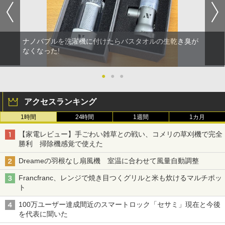
ナノバブルを洗濯機に付けたらバスタオルの生乾き臭が
なくなった!
●
●
●
アクセスランキング
1時間
24時間
1週間
1カ月
【家電レビュー】手ごわい雑草との戦い、コメリの草刈機で完全
勝利 掃除機感覚で使えた
Dreameの羽根なし扇風機 室温に合わせて風量自動調整
Francfranc、レンジで焼き目つくグリルと米も炊けるマルチポッ
ト
100万ユーザー達成間近のスマートロック「セサミ」現在と今後
を代表に聞いた