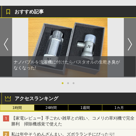
おすすめ記事
ナノバブルを洗濯機に付けたらバスタオルの生乾き臭が
なくなった!
●
●
●
アクセスランキング
1時間
24時間
1週間
1カ月
【家電レビュー】手ごわい雑草との戦い、コメリの草刈機で完全
勝利 掃除機感覚で使えた
私は年中そうめんざんまい。ズボラランチにぴったり!