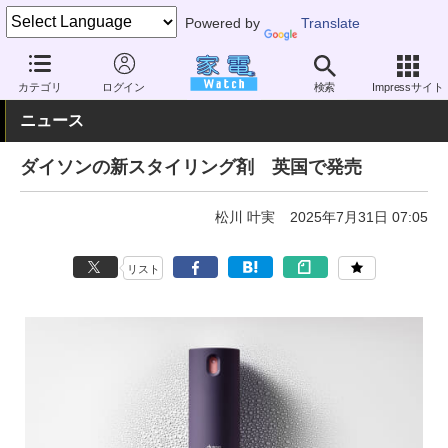
Powered by
Translate
家電 Watch
暮らし
美容・ファッション
ヘア
カテゴリ
ログイン
検索
Impressサイト
ニュース
ダイソンの新スタイリング剤 英国で発売
松川 叶実
2025年7月31日 07:05
リスト