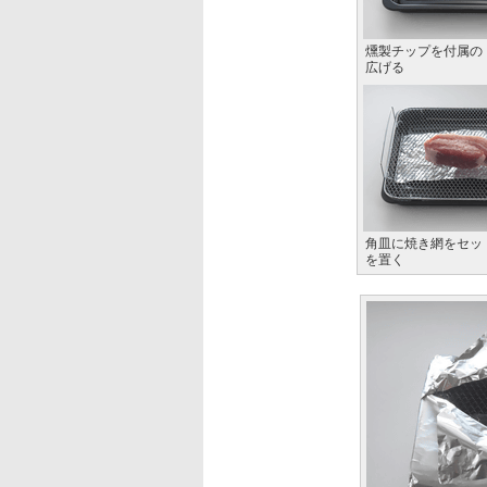
燻製チップを付属の
広げる
角皿に焼き網をセッ
を置く