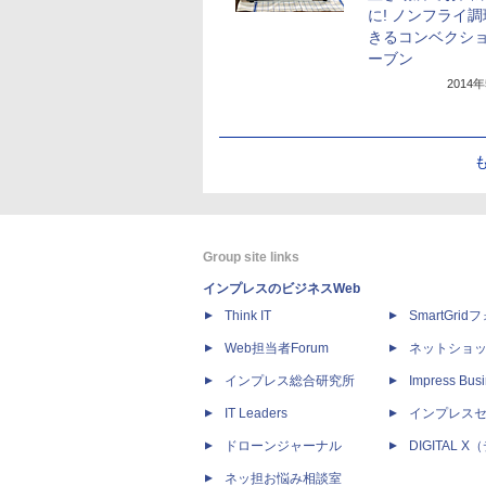
に! ノンフライ
きるコンベクシ
ーブン
2014
Group site links
インプレスのビジネスWeb
Think IT
SmartGri
Web担当者Forum
ネットショ
インプレス総合研究所
Impress Busi
IT Leaders
インプレス
ドローンジャーナル
DIGITAL
ネッ担お悩み相談室