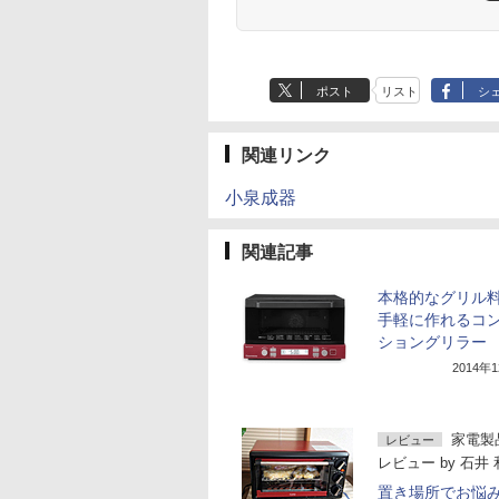
ポスト
リスト
シ
関連リンク
小泉成器
関連記事
本格的なグリル
手軽に作れるコ
ショングリラー
2014年
家電製
レビュー
レビュー
by
石井 
置き場所でお悩