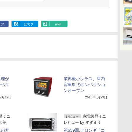
ェア
はてブ
note
料理が
業界最小クラス、庫内
ンベク
容量9Lのコンベクショ
ンオーブン
12月12日
2015年6月29日
品ミニ
家電製品ミニ
レビュー
和美
レビュー
by
すずまり
みの方
第539回:デロンギ「コ