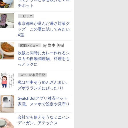
チポット
トピック
東京都民が選んだ暑さ対策グ
ッズ この夏に試してみたい
4選
by
野本 美樹
家電レビュー
炊飯と同時にカレー作れるシ
ロカの自動調理鍋、料理をも
っとラクに
ぷーこの家電日記
私は年中そうめんざんまい。
ズボラランチにぴったり!
SwitchBotアプリ対応ペット
家電、スマホで設定や見守り
会社でも使えそうなミニハン
ディガン、アテックス