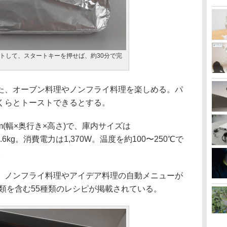
トして、スタートキーを押せば、約30分で完
、オーブン料理やノンフライ料理を楽しめる。パ
くらとトーストできるとする。
mm(幅×奥行き×高さ)で、庫内サイズは
約6.6kg。消費電力は1,370W。温度を約100〜250℃で
。
ノンフライ料理やアイデア料理の自動メニューが
種類を含む55種類のレシピが掲載されている。