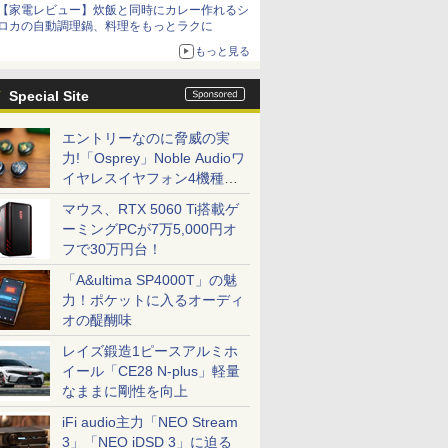
【家電レビュー】炊飯と同時にカレー作れるシ
ロカの自動調理鍋、料理をもっとラクに
もっと見る
Special Site
エントリーなのに脅威の実
力!「Osprey」Noble Audioワ
イヤレスイヤフォン4機種を
一気に聴く
マウス、RTX 5060 Ti搭載ゲ
ーミングPCが7万5,000円オ
フで30万円台！
「A&ultima SP4000T」の魅
力！ポケットに入るオーディ
オの醍醐味
レイズ鍛造1ピースアルミホ
イール「CE28 N-plus」軽量
なままに剛性を向上
iFi audio主力「NEO Stream
3」「NEO iDSD 3」に迫る