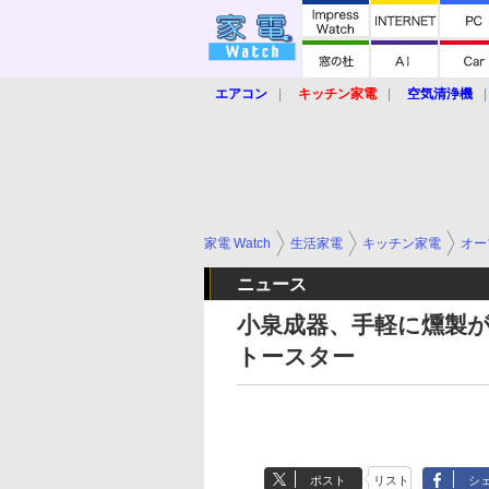
エアコン
キッチン家電
空気清浄機
炊飯器
ロボット掃除機
暖房器具
業界動向
【家電大賞2019】
【e-bi
家電 Watch
生活家電
キッチン家電
オー
ニュース
小泉成器、手軽に燻製
トースター
ポスト
リスト
シ