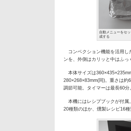
自動メニューをセッ
成する
コンベクション機能を活用した
ンを、外側はカリッと中はふっ
本体サイズは360×435×235
280×268×83mm(同)。重さは
調節可能。タイマーは最長60分
本機にはレシプブックが付属。
20種類のほか、燻製レシピ16