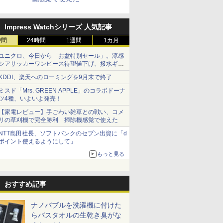
Impress Watchシリーズ 人気記事
時間
24時間
1週間
1カ月
ユニクロ、今日から「お盆特別セール」。涼感
シアサッカーワンピース待望値下げ、撥水ギア
ショーツは1990円に
KDDI、楽天へのローミングを9月末で終了
ミスド「Mrs. GREEN APPLE」のコラボドーナ
ツ4種、いよいよ発売！
【家電レビュー】手ごわい雑草との戦い、コメ
リの草刈機で完全勝利 掃除機感覚で使えた
NTT島田社長、ソフトバンクのセブン出資に「d
ポイント使えるようにして」
もっと見る
おすすめ記事
ナノバブルを洗濯機に付けた
らバスタオルの生乾き臭がな