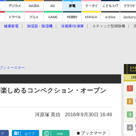
健康家電
加湿器・除湿機
冷蔵庫/冷凍庫
スティック型掃除機
扇風機
オーブン・電子レンジ
スマートハウス
掃除機
家事家電
ke大賞2019】
CES 2020
ブントースター
1
が楽しめるコンベクション・オーブン
河原塚 英信
2016年9月30日 16:48
ブックマーク
ェア
はてブ
note