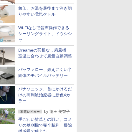
象印、お湯を最後まで注ぎ切
りやすい電気ケトル
Wi-Fiなしで音声操作できる
シーリングライト、ドウシシ
ャ
Dreameの羽根なし扇風機
室温に合わせて風量自動調整
バッファロー、燃えにくい半
固体のモバイルバッテリー
パナソニック、首にかけるだ
けの高周波治療器に新色4カ
ラー
by
徳王 美智子
家電レビュー
手ごわい雑草との戦い、コメ
リの草刈機で完全勝利 掃除
機感覚で使えた