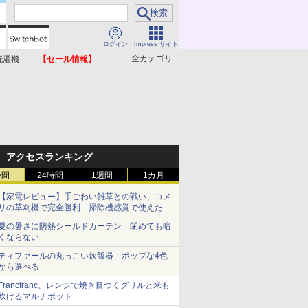
ログイン
Impress サイト
全カテゴリ
洗濯機
【セール情報】
照明器具
美容家電
アクセスランキング
時間
24時間
1週間
1カ月
【家電レビュー】手ごわい雑草との戦い、コメ
リの草刈機で完全勝利 掃除機感覚で使えた
夏の暑さに防熱シールドカーテン 閉めても暗
くならない
ティファールの丸っこい炊飯器 ポップな4色
から選べる
Francfranc、レンジで焼き目つくグリルと米も
炊けるマルチポット