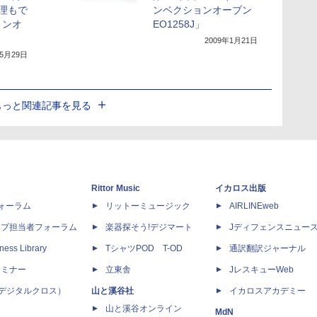
調理もで
ンベクションオーブン
ョンオ
EO1258J」
2009年1月21日
年5月29日
もっと関連記事を見る
Rittor Music
イカロス出版
dフォーラム
リットーミュージック
AIRLINEweb
ップ担当者フォーラム
楽器探そう!デジマート
Jディフェンスニュー
ness Library
TシャツPOD T-OD
通訳翻訳ジャーナル
セミナー
立東舎
JレスキューWeb
 X（デジタルクロス）
山と溪谷社
イカロスアカデミー
山と溪谷オンライン
MdN