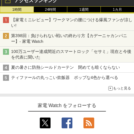
アクセスランキング
1時間
24時間
1週間
1カ月
【家電ミニレビュー】ワークマンの腰につける爆風ファンが涼し
い!
第398回：負けられない戦いの終わり方【カデーニャカンパニ
ー】- 家電 Watch
100万ユーザー達成間近のスマートロック「セサミ」現在と今後
を代表に聞いた
夏の暑さに防熱シールドカーテン 閉めても暗くならない
ティファールの丸っこい炊飯器 ポップな4色から選べる
もっと見る
家電 Watch をフォローする