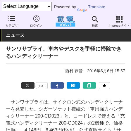
Powered by
Translate
家電 Watch
生活家電
掃除機
ハンディクリーナー
カテゴリ
ログイン
検索
Impressサイト
ニュース
サンワサプライ、車内やデスクを手軽に掃除でき
るハンディクリーナー
西村 夢音
2016年6月6日 15:57
リスト
サンワサプライは、サイクロン式のハンディクリーナ
ーを発売した。シガーソケット接続の「車用強力ハンデ
ィクリーナー 200-CD023」と、コードレスで使える「充
電式ハンディクリーナー 200-CD024」の2機種で、価格
は順に、4,148円、6,463円(税抜)。公式直販サイト「サ