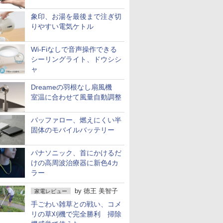
象印、お湯を最後まで注ぎ切
りやすい電気ケトル
Wi-Fiなしで音声操作できる
シーリングライト、ドウシシ
ャ
Dreameの羽根なし扇風機
室温に合わせて風量自動調整
バッファロー、燃えにくい半
固体のモバイルバッテリー
パナソニック、首にかけるだ
けの高周波治療器に新色4カ
ラー
by
徳王 美智子
家電レビュー
手ごわい雑草との戦い、コメ
リの草刈機で完全勝利 掃除