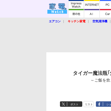
エアコン
キッチン家電
空気清浄機
炊飯器
ロボット掃除機
暖房器具
業界動向
【家電大賞2019】
【e-bi
タイガー魔法瓶｢炊き
～ご飯を炊
ポスト
リスト
シ