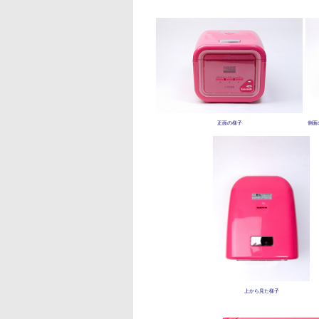
正面の様子
側面
上から見た様子