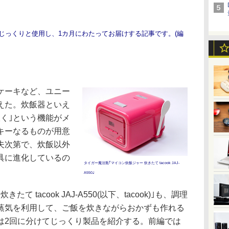
じっくりと使用し、1カ月にわたってお届けする記事です。(編
ケーキなど、ユニー
えた。炊飯器といえ
く｣という機能がメ
キーなるものが用意
夫次第で、炊飯以外
具に進化しているの
タイガー魔法瓶｢マイコン炊飯ジャー 炊きたて tacook JAJ-
A550｣
tacook JAJ-A550(以下、tacook)｣も、調理
蒸気を利用して、ご飯を炊きながらおかずも作れる
は2回に分けてじっくり製品を紹介する。前編では