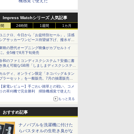
機感覚で使えた
Impress Watchシリーズ 人気記事
時間
24時間
1週間
1カ月
ユニクロ、今日から「お盆特別セール」。涼感
シアサッカーワンピース待望値下げ、撥水ギア
ショーツは1990円に
東映の歴代オープニング映像がカプセルトイ
に。全5種で8月下旬発売
令和のファミコンディスクシステム？安価に書
き換え可能なGB用「しましまディスクシステ
ム」
カルディ、オンライン限定「ネコバッグ＆タン
ブラーセット」を一般販売。7月の抽選販売の
当選無効分
【家電レビュー】手ごわい雑草との戦い、コメ
リの草刈機で完全勝利 掃除機感覚で使えた
もっと見る
おすすめ記事
ナノバブルを洗濯機に付けた
らバスタオルの生乾き臭がな