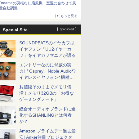
Dreameの羽根なし扇風機 室温に合わせて風
量自動調整
もっと見る
Special Site
SOUNDPEATSのイヤカフ型
イヤフォン「UU2イヤーカ
フ」をイヤカフマニアが語る
エントリーなのに脅威の実
力!「Osprey」Noble Audioワ
イヤレスイヤフォン4機種を
一気に聴く
お値段そのままでメモリ倍
増！メモリ32GBの「お得な
ゲーミングノート」
総合オーディオブランドに進
化するSHANLINGとは何者
か？
Amazon プライムデー過去最
安! Anker注目プロジェクタ