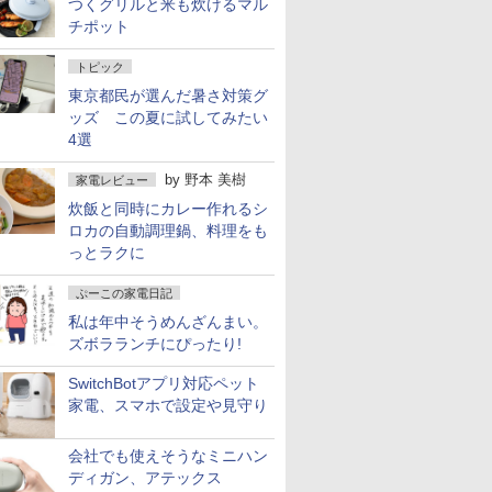
つくグリルと米も炊けるマル
チポット
トピック
東京都民が選んだ暑さ対策グ
ッズ この夏に試してみたい
4選
by
野本 美樹
家電レビュー
炊飯と同時にカレー作れるシ
ロカの自動調理鍋、料理をも
っとラクに
ぷーこの家電日記
私は年中そうめんざんまい。
ズボラランチにぴったり!
SwitchBotアプリ対応ペット
家電、スマホで設定や見守り
会社でも使えそうなミニハン
ディガン、アテックス