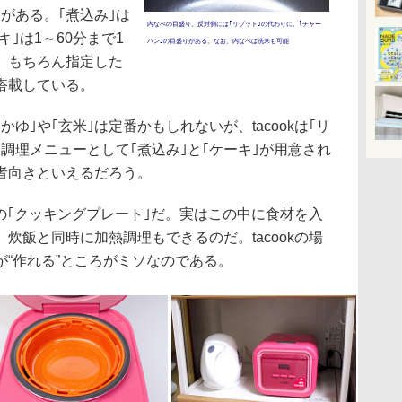
｣がある。｢煮込み｣は
内なべの目盛り。反対側には｢リゾット｣の代わりに、｢チャー
キ｣は1～60分まで1
ハン｣の目盛りがある。なお、内なべは洗米も可能
。もちろん指定した
搭載している。
｣や｢玄米｣は定番かもしれないが、tacookは｢リ
て調理メニューとして｢煮込み｣と｢ケーキ｣が用意され
者向きといえるだろう。
属の｢クッキングプレート｣だ。実はこの中に食材を入
炊飯と同時に加熱調理もできるのだ。tacookの場
“作れる”ところがミソなのである。