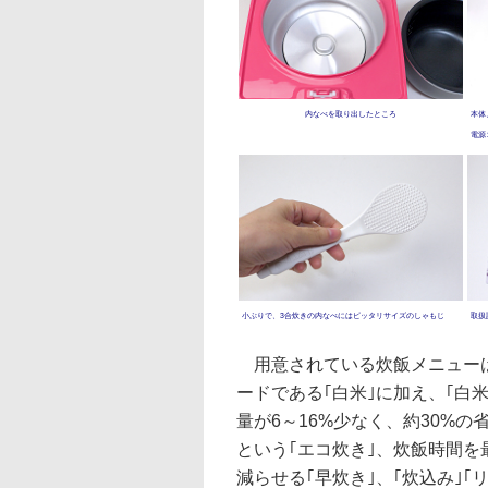
内なべを取り出したところ
本体
電源
小ぶりで、3合炊きの内なべにはピッタリサイズのしゃもじ
取扱
用意されている炊飯メニュー
ードである｢白米｣に加え、｢白
量が6～16%少なく、約30%
という｢エコ炊き｣、炊飯時間を
減らせる｢早炊き｣、｢炊込み｣｢