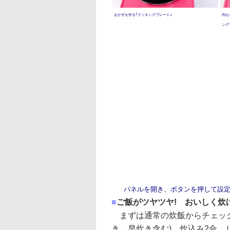
おかずを作る｢クッキングプレート｣
内な
ング
パネルを開き、ボタンを押して設
■
ご飯がツヤツヤ! おいしく炊
まずは通常の炊飯からチェック
き、早炊き含む)、炊込み2合、