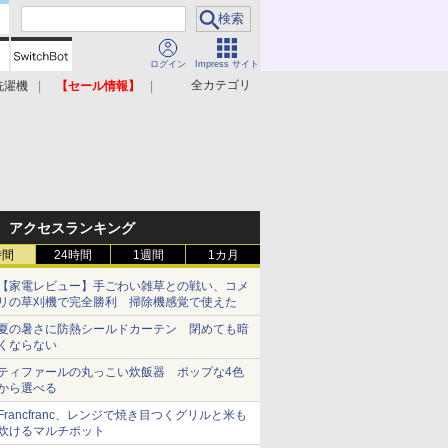
ログイン
Impress サイト
全カテゴリ
洗濯機
【セール情報】
照明器具
美容家電
アクセスランキング
時間
24時間
1週間
1カ月
【家電レビュー】手ごわい雑草との戦い、コメ
リの草刈機で完全勝利 掃除機感覚で使えた
夏の暑さに防熱シールドカーテン 閉めても暗
くならない
ティファールの丸っこい炊飯器 ポップな4色
から選べる
Francfranc、レンジで焼き目つくグリルと米も
炊けるマルチポット