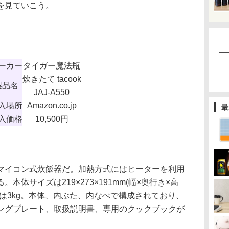
を見ていこう。
ーカー
タイガー魔法瓶
炊きたて tacook
製品名
JAJ-A550
入場所
Amazon.co.jp
最
入価格
10,500円
炊きのマイコン式炊飯器だ。加熱方式にはヒーターを利用
体サイズは219×273×191mm(幅×奥行き×高
は3kg。本体、内ぶた、内なべで構成されており、
ングプレート、取扱説明書、専用のクックブックが