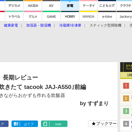
健康家電
加湿器・除湿機
冷蔵庫/冷凍庫
スティック型掃除機
扇風機
オーブン・電子レンジ
スマートハウス
掃除機
家事家電
ke大賞2019】
CES 2020
1
長期レビュー
たて tacook JAJ-A550｣前編
きながらおかずも作れる炊飯器
by すずまり
ブックマーク
ェア
はてブ
note