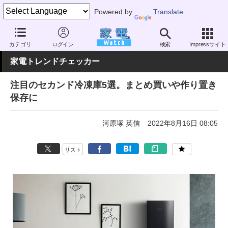
Powered by
Translate
家電 Watch
生活家電
冷蔵庫/冷凍庫
小型（300L未満）
カテゴリ
ログイン
検索
Impressサイト
家電トレンドチェッカー
注目のセカンド冷凍庫5選。まとめ買いや作り置き
保存に
河原塚 英信
2022年8月16日 08:05
リスト