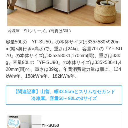
冷凍庫「SUシリーズ」(写真は50L)
容量50Lの「YF-SU50」の本体サイズは335×580×920m
m(幅×奥行き×高さ)で、重さは24kg。容量70Lの「YF-SU
70」の本体サイズは335×580×1,170mm(同)、重さは33k
g。容量90Lの「YF-SU90」の本体サイズは335×580×1,4
20mm(同)で、重さは39kg。年間消費電力量は順に、134
kWh/年、158kWh/年、182kWh/年。
【関連記事】山善、幅33.5cmとスリムなセカンド
冷凍庫。容量50～90Lの3サイズ
YF-SU50