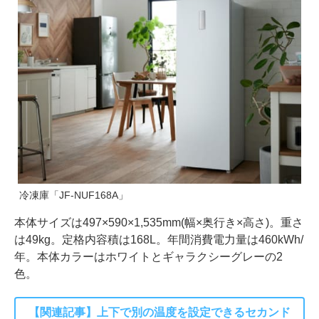
冷凍庫「JF-NUF168A」
本体サイズは497×590×1,535mm(幅×奥行き×高さ)。重さ
は49kg。定格内容積は168L。年間消費電力量は460kWh/
年。本体カラーはホワイトとギャラクシーグレーの2
色。
【関連記事】上下で別の温度を設定できるセカンド