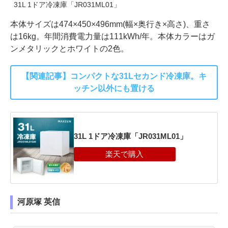
31L 1ドア冷凍庫「JR031ML01」
本体サイズは474×450×496mm(幅×奥行き×高さ)、重さ
は16kg。年間消費電力量は111kWh/年。本体カラーはガ
ンメタリックとホワイトの2色。
【関連記事】コンパクトな31Lセカンド冷凍庫。キ
ッチン以外にも置ける
31L 1ドア冷凍庫「JR031ML01」
河原塚 英信