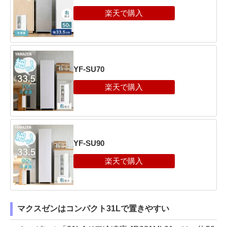
YF-SU70
YF-SU90
マクスゼンはコンパクト31Lで置きやすい