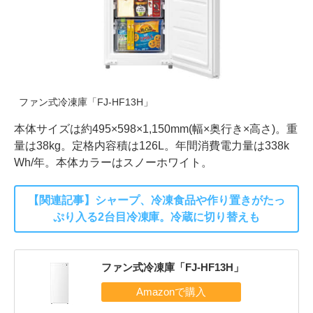
ファン式冷凍庫「FJ-HF13H」
本体サイズは約495×598×1,150mm(幅×奥行き×高さ)。重
量は38kg。定格内容積は126L。年間消費電力量は338k
Wh/年。本体カラーはスノーホワイト。
【関連記事】シャープ、冷凍食品や作り置きがたっ
ぷり入る2台目冷凍庫。冷蔵に切り替えも
ファン式冷凍庫「FJ-HF13H」