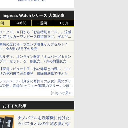
Impress Watchシリーズ 人気記事
時間
24時間
1週間
1カ月
ユニクロ、今日から「お盆特別セール」。涼感
シアサッカーワンピース待望値下げ、撥水ギア
ショーツは1990円に
東映の歴代オープニング映像がカプセルトイ
に。全5種で8月下旬発売
カルディ、オンライン限定「ネコバッグ＆タン
ブラーセット」を一般販売。7月の抽選販売の
当選無効分
【家電レビュー】手ごわい雑草との戦い、コメ
リの草刈機で完全勝利 掃除機感覚で使えた
フェルメール《真珠の耳飾りの少女》展のグッ
ズ公開。図録/ミッフィー/葬送のフリーレンほ
か、注目ブランドコラボが実現
もっと見る
おすすめ記事
ナノバブルを洗濯機に付けた
らバスタオルの生乾き臭がな