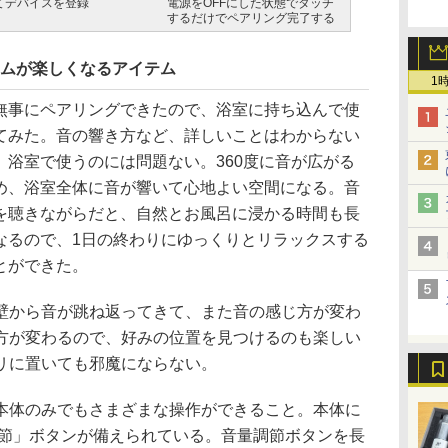
てデバイスを登録
電源をOFFにした状態でタッチ
するだけでペアリング完了する
イムが楽しくなるアイテム
1
事にペアリングできたので、浴室に持ち込んで使
てみた。音の響き方など、詳しいことはわからない
、浴室で使うのには問題ない。360度に音が広がる
め、浴室全体に音が響いて心地よい空間になる。音
を聴きながらだと、自然とお風呂に浸かる時間も長
なるので、1日の終わりにゆっくりとリラックスする
とができた。
から音が跳ね返ってきて、また音の感じ方が変わ
方が変わるので、好みの位置を見つけるのも楽しい
リに置いても邪魔にならない。
体のみでもさまざまな操作ができること。本体に
調節」ボタンが備えられている。音量調節ボタンを長