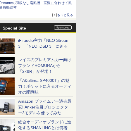
Dreameの羽根なし扇風機 室温に合わせて風
量自動調整
もっと見る
Special Site
iFi audio主力「NEO Stream
3」「NEO iDSD 3」に迫る
レイズのプレミアムカー向け
ブランドHOMURAから
「2×9R」が登場！
「A&ultima SP4000T」の魅
力！ポケットに入るオーディ
オの醍醐味
Amazon プライムデー過去最
安! Anker注目プロジェクタ
ー3モデルを使ってみた
総合オーディオブランドに進
化するSHANLINGとは何者