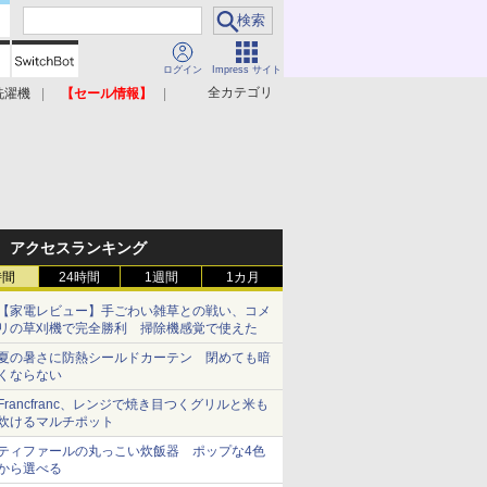
ログイン
Impress サイト
全カテゴリ
洗濯機
【セール情報】
照明器具
美容家電
アクセスランキング
時間
24時間
1週間
1カ月
【家電レビュー】手ごわい雑草との戦い、コメ
リの草刈機で完全勝利 掃除機感覚で使えた
夏の暑さに防熱シールドカーテン 閉めても暗
くならない
Francfranc、レンジで焼き目つくグリルと米も
炊けるマルチポット
ティファールの丸っこい炊飯器 ポップな4色
から選べる