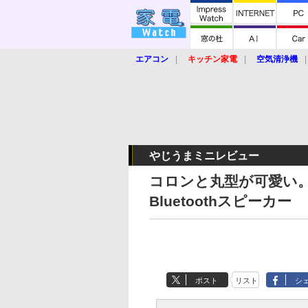
エアコン
キッチン家電
空気清浄機
炊飯器
ロボット掃除機
暖房器具
業界動向
【家電大賞2019】
【e-bi
やじうまミニレビュー
コロンと丸型が可愛い
Bluetoothスピーカー
ポスト
リスト
シ