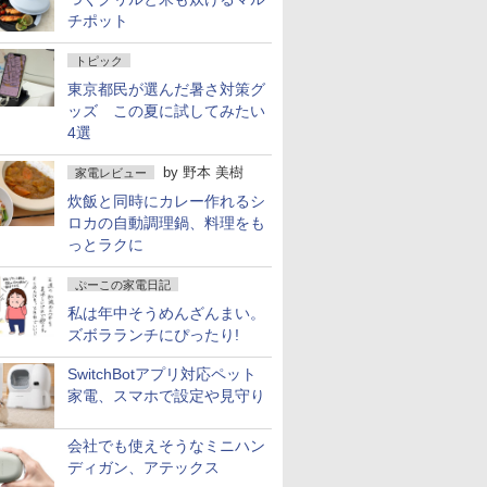
チポット
トピック
東京都民が選んだ暑さ対策グ
ッズ この夏に試してみたい
4選
by
野本 美樹
家電レビュー
炊飯と同時にカレー作れるシ
ロカの自動調理鍋、料理をも
っとラクに
ぷーこの家電日記
私は年中そうめんざんまい。
ズボラランチにぴったり!
SwitchBotアプリ対応ペット
家電、スマホで設定や見守り
会社でも使えそうなミニハン
ディガン、アテックス