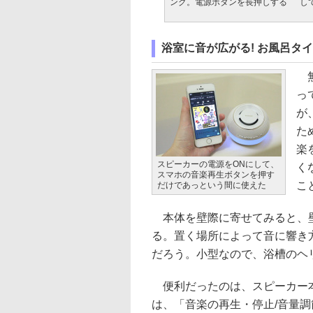
ング。電源ボタンを長押しする
し
浴室に音が広がる! お風呂タ
無
っ
が
た
楽
スピーカーの電源をONにして、
く
スマホの音楽再生ボタンを押す
こ
だけであっという間に使えた
本体を壁際に寄せてみると、壁
る。置く場所によって音に響き
だろう。小型なので、浴槽のヘ
便利だったのは、スピーカー本
は、「音楽の再生・停止/音量