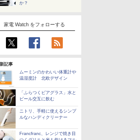
か？
家電 Watch をフォローする
新記事
ムーミンのかわいい体重計や
温湿度計 北欧デザイン
「ふらつくビアグラス」水と
ビール交互に飲む
ニトリ、手軽に使えるシンプ
ルなハンディクリーナー
Francfranc、レンジで焼き目
つくグリルと米も炊けるマル