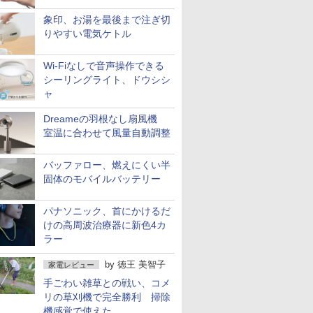
象印、お湯を最後まで注ぎ切
りやすい電気ケトル
Wi-Fiなしで音声操作できる
シーリングライト、ドウシシ
ャ
Dreameの羽根なし扇風機
室温に合わせて風量自動調整
バッファロー、燃えにくい半
固体のモバイルバッテリー
パナソニック、首にかけるだ
けの高周波治療器に新色4カ
ラー
by
徳王 美智子
家電レビュー
手ごわい雑草との戦い、コメ
リの草刈機で完全勝利 掃除
機感覚で使えた