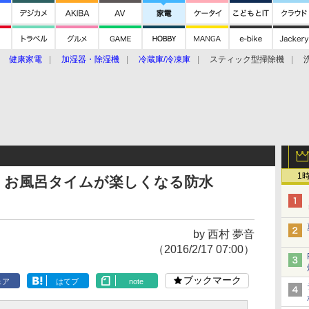
健康家電
加湿器・除湿機
冷蔵庫/冷凍庫
スティック型掃除機
扇風機
オーブン・電子レンジ
スマートハウス
掃除機
家事家電
ke大賞2019】
CES 2020
1
。お風呂タイムが楽しくなる防水
by 西村 夢音
（2016/2/17 07:00）
ブックマーク
ェア
はてブ
note