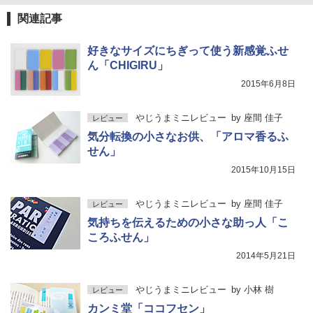
関連記事
好きなサイズにちぎって使う新感覚ふせ
ん「CHIGIRU」
2015年6月8日
やじうまミニレビュー
by
座間 佳子
レビュー
気分転換の小さなお供、「アロマ香るふ
せん」
2015年10月15日
やじうまミニレビュー
by
座間 佳子
レビュー
気持ちを伝えるための小さな助っ人「こ
ころふせん」
2014年5月21日
やじうまミニレビュー
by
小林 樹
レビュー
カンミ堂「ココフセン」