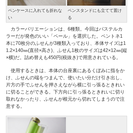
ペンケースに入れても折れな
ペンスタンドにも立てて置け
い
る
カラーバリエーションは、6種類。今回はパステルカ
ラーだが発色のいい「ペール」を選択した。ペントネ1
本に70枚分のふせんが3種類入っており、本体サイズは1
1.2×140㎜(直径×高さ)、ふせん1枚のサイズは42×12㎜(縦
×横)だ。詰め替えも450円(税抜き)で用意されている。
使用するときは、本体の台座裏にあるくぼみに指をか
け、ふせんの端をつまんで、使いたい分だけ引き出し、
片方の手でふせんを押さえながら横に引っ張るときれい
に切ることができる。下方向に引っ張るときれいに切り
取れなかったり、ふせんが根元から切れてしまうので注
意する。