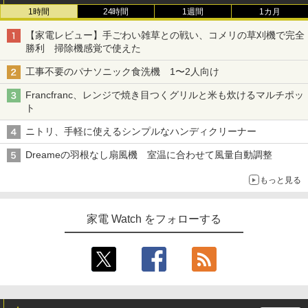
1時間
24時間
1週間
1カ月
【家電レビュー】手ごわい雑草との戦い、コメリの草刈機で完全
勝利 掃除機感覚で使えた
工事不要のパナソニック食洗機 1〜2人向け
Francfranc、レンジで焼き目つくグリルと米も炊けるマルチポッ
ト
ニトリ、手軽に使えるシンプルなハンディクリーナー
Dreameの羽根なし扇風機 室温に合わせて風量自動調整
もっと見る
家電 Watch をフォローする