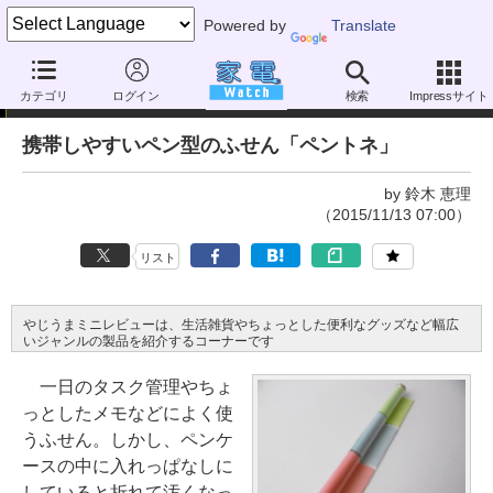
Powered by
Translate
やじうまミニレビュー
カテゴリ
ログイン
検索
Impressサイト
携帯しやすいペン型のふせん「ペントネ」
by 鈴木 恵理
（2015/11/13 07:00）
リスト
やじうまミニレビューは、生活雑貨やちょっとした便利なグッズなど幅広
いジャンルの製品を紹介するコーナーです
一日のタスク管理やちょ
っとしたメモなどによく使
うふせん。しかし、ペンケ
ースの中に入れっぱなしに
していると折れて汚くなっ