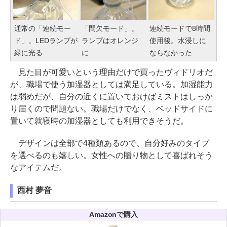
通常の「連続モー
「間欠モード」。
連続モードで8時間
ド」。LEDランプが
ランプはオレンジ
使用後。水浸しに
緑に光る
に
ならなかった
見た目が可愛いという理由だけで買ったヴィドリオだ
が、職場で使う加湿器としては満足している。加湿能力
は弱めだが、自分の近くに置いておけばミストはしっか
り届くので問題ない。職場だけでなく、ベッドサイドに
置いて就寝時の加湿器としても利用できそうだ。
デザインは全部で4種類あるので、自分好みのタイプ
を選べるのも嬉しい。女性への贈り物として喜ばれそう
なアイテムだ。
西村 夢音
Amazonで購入