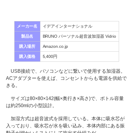
メーカー名
イデアインターナショナル
製品名
BRUNO パーソナル超音波加湿器 Vidrio
購入場所
Amazon.co.jp
購入価格
5,400円
USB接続で、パソコンなどに繋いで使用する加湿器。
ACアダプターを使えば、コンセントからも電源を供給で
きる。
サイズは80×80×142(幅×奥行き×高さ)で、ボトル容量
は約250mlの小型設計。
加湿方式は超音波式を採用している。本体に吸水芯が
入っており、吸水芯が水を吸い込み、本体内部にある振
動子が細かいミストにして吹出す仕組みだ。