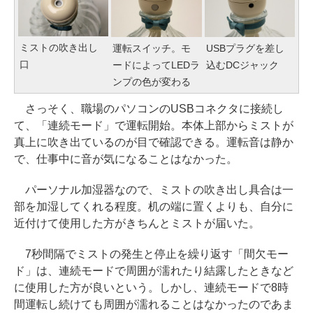
ミストの吹き出し
運転スイッチ。モ
USBプラグを差し
口
ードによってLEDラ
込むDCジャック
ンプの色が変わる
さっそく、職場のパソコンのUSBコネクタに接続し
て、「連続モード」で運転開始。本体上部からミストが
真上に吹き出ているのが目で確認できる。運転音は静か
で、仕事中に音が気になることはなかった。
パーソナル加湿器なので、ミストの吹き出し具合は一
部を加湿してくれる程度。机の端に置くよりも、自分に
近付けて使用した方がきちんとミストが届いた。
7秒間隔でミストの発生と停止を繰り返す「間欠モー
ド」は、連続モードで周囲が濡れたり結露したときなど
に使用した方が良いという。しかし、連続モードで8時
間運転し続けても周囲が濡れることはなかったのであま