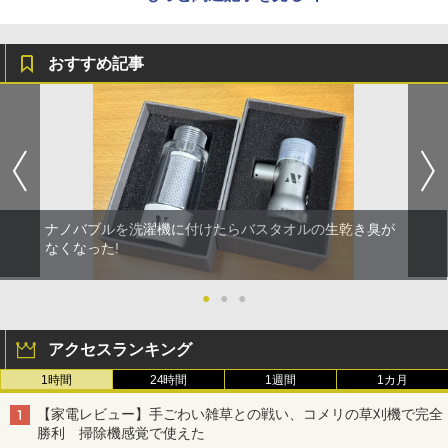
おすすめ記事
ナノバブルを洗濯機に付けたらバスタオルの生乾き臭が
なくなった!
●
●
●
アクセスランキング
1時間
24時間
1週間
1カ月
【家電レビュー】手ごわい雑草との戦い、コメリの草刈機で完全
勝利 掃除機感覚で使えた