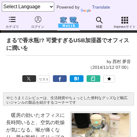
Powered by
Translate
やじうまミニレビュー
カテゴリ
ログイン
検索
Impressサイト
まるで香水瓶!? 可愛すぎるUSB加湿器でオフィス
に潤いを
by 西村 夢音
（2014/11/12 07:00）
リスト
やじうまミニレビューは、生活雑貨やちょっとした便利なグッズなど幅広
いジャンルの製品を紹介するコーナーです
暖房の効いたオフィスに
長時間いると、空気の乾燥
が気になる。喉が痛くな