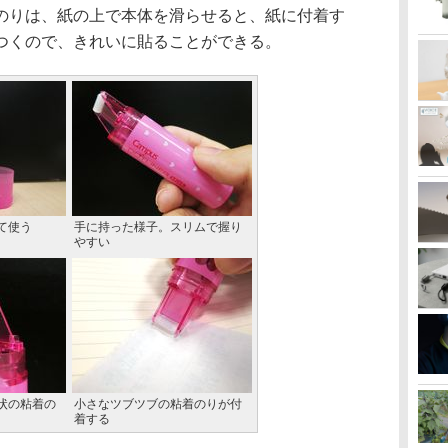
のりは、紙の上で本体を滑らせると、紙に付着す
つくので、きれいに貼ることができる。
て使う
手に持った様子。スリムで握り
やすい
状の粘着の
小さなツブツブの粘着のりが付
着する