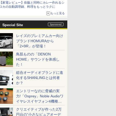
【家電レビュー】炊飯と同時にカレー作れるシ
ロカの自動調理鍋、料理をもっとラクに
もっと見る
Special Site
レイズのプレミアムカー向け
ブランドHOMURAから
「2×9R」が登場！
鳥肌ものの「DENON
HOME」サウンドを体感し
た！
総合オーディオブランドに進
化するSHANLINGとは何者
か？
エントリーなのに脅威の実
力!「Osprey」Noble Audioワ
イヤレスイヤフォン4機種を
一気に聴く
クリエイティブが作った2万
円台の“小さなピュアオーデ