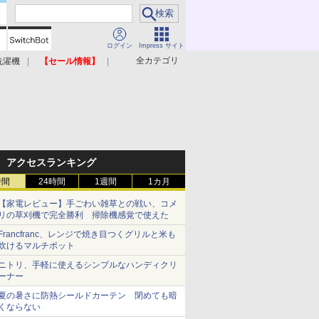
ログイン
Impress サイト
全カテゴリ
洗濯機
【セール情報】
照明器具
美容家電
アクセスランキング
時間
24時間
1週間
1カ月
【家電レビュー】手ごわい雑草との戦い、コメ
リの草刈機で完全勝利 掃除機感覚で使えた
Francfranc、レンジで焼き目つくグリルと米も
炊けるマルチポット
ニトリ、手軽に使えるシンプルなハンディクリ
ーナー
夏の暑さに防熱シールドカーテン 閉めても暗
くならない