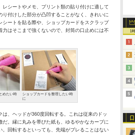
レシートやメモ、プリント類の貼り付けに適して
のり付けした部分が凸凹することがなく、きれいに
レシートを貼る際や、ショップカードをスクラップ
着力はそこまで強くないので、封筒の口止めには不
1
とめたい時
ショップカードを整理したい時
に
は、ヘッドが360度回転する。これは従来のドッ
徴だ。縁に丸みを帯びた紙も、ゆるやかなカーブに
い。回転するといっても、先端がブレることはない