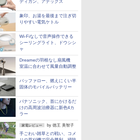
ディガン、アテックス
象印、お湯を最後まで注ぎ切
りやすい電気ケトル
Wi-Fiなしで音声操作できる
シーリングライト、ドウシシ
ャ
Dreameの羽根なし扇風機
室温に合わせて風量自動調整
バッファロー、燃えにくい半
固体のモバイルバッテリー
パナソニック、首にかけるだ
けの高周波治療器に新色4カ
ラー
by
徳王 美智子
家電レビュー
手ごわい雑草との戦い、コメ
リの草刈機で完全勝利 掃除