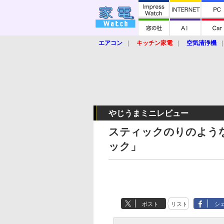
エアコン
キッチン家電
空気清浄機
炊飯器
ロボット掃除機
暖房器具
業界動向
【家電大賞2019】
【e-bi
やじうまミニレビュー
スティックのりのよう
ック」
ポスト
リスト
シ