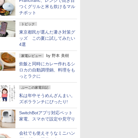
Francfranc、レンジで焼き目
つくグリルと米も炊けるマル
チポット
トピック
東京都民が選んだ暑さ対策グ
ッズ この夏に試してみたい
4選
by
野本 美樹
家電レビュー
炊飯と同時にカレー作れるシ
ロカの自動調理鍋、料理をも
っとラクに
ぷーこの家電日記
私は年中そうめんざんまい。
ズボラランチにぴったり!
SwitchBotアプリ対応ペット
家電、スマホで設定や見守り
会社でも使えそうなミニハン