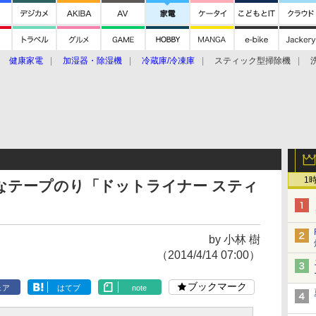
健康家電
加湿器・除湿機
冷蔵庫/冷凍庫
スティック型掃除機
扇風機
オーブン・電子レンジ
スマートハウス
掃除機
家事家電
ke大賞2019】
CES 2020
1
なテープのり「ドットライナー スティ
by 小林 樹
（2014/4/14 07:00）
ブックマーク
ェア
はてブ
note