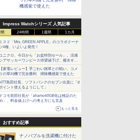
機感覚で使えた
Impress Watchシリーズ 人気記事
時間
24時間
1週間
1カ月
ミスド「Mrs. GREEN APPLE」のコラボドーナ
ツ4種、いよいよ発売！
ユニクロ、今日から「お盆特別セール」。涼感
シアサッカーワンピース待望値下げ、撥水ギア
ショーツは1990円に
【家電レビュー】手ごわい雑草との戦い、コメ
リの草刈機で完全勝利 掃除機感覚で使えた
NTT島田社長、ソフトバンクのセブン出資に「d
ポイント使えるようにして」
ドコモ前田社長が「ahamo40GB化は検証のた
め」、料金値上げへの考え方にも言及
もっと見る
おすすめ記事
ナノバブルを洗濯機に付けた