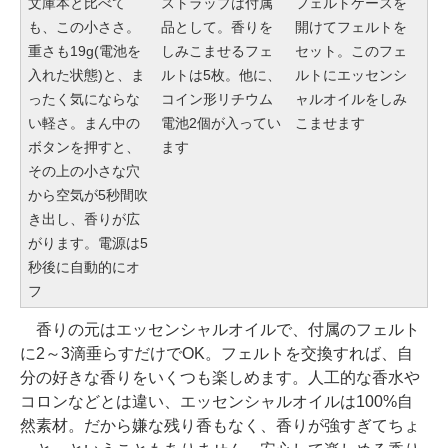
文庫本と比べて
ストラップは付属
フェルトケースを
も、この小ささ。
品として。香りを
開けてフェルトを
重さも19g(電池を
しみこませるフェ
セット。このフェ
入れた状態)と、ま
ルトは5枚。他に、
ルトにエッセンシ
ったく気にならな
コイン形リチウム
ャルオイルをしみ
い軽さ。まん中の
電池2個が入ってい
こませます
ボタンを押すと、
ます
その上の小さな穴
から空気が5秒間吹
き出し、香りが広
がります。電源は5
秒後に自動的にオ
フ
香りの元はエッセンシャルオイルで、付属のフェルト
に2～3滴垂らすだけでOK。フェルトを交換すれば、自
分の好きな香りをいくつも楽しめます。人工的な香水や
コロンなどとは違い、エッセンシャルオイルは100%自
然素材。だから嫌な残り香もなく、香りが強すぎてちょ