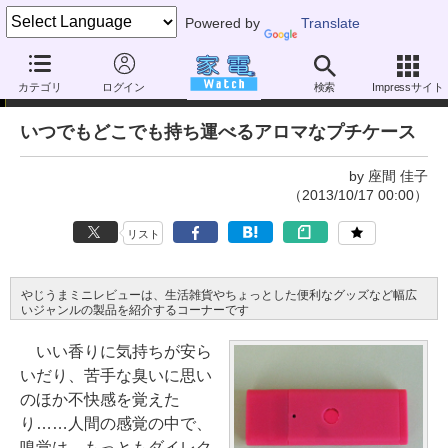
Powered by
Translate
やじうまミニレビュー
カテゴリ
ログイン
検索
Impressサイト
いつでもどこでも持ち運べるアロマなプチケース
by 座間 佳子
（2013/10/17 00:00）
リスト
やじうまミニレビューは、生活雑貨やちょっとした便利なグッズなど幅広
いジャンルの製品を紹介するコーナーです
いい香りに気持ちが安ら
いだり、苦手な臭いに思い
のほか不快感を覚えた
り……人間の感覚の中で、
嗅覚は、もっともダイレク