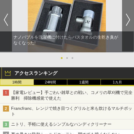
ナノバブルを洗濯機に付けたらバスタオルの生乾き臭が
なくなった!
●
●
●
アクセスランキング
1時間
24時間
1週間
1カ月
【家電レビュー】手ごわい雑草との戦い、コメリの草刈機で完全
勝利 掃除機感覚で使えた
Francfranc、レンジで焼き目つくグリルと米も炊けるマルチポッ
ト
ニトリ、手軽に使えるシンプルなハンディクリーナー