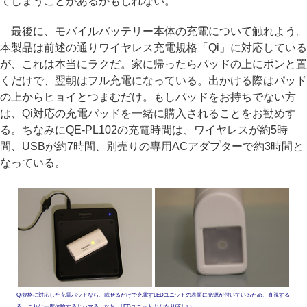
てしまうことがあるかもしれない。
最後に、モバイルバッテリー本体の充電について触れよう。
本製品は前述の通りワイヤレス充電規格「Qi」に対応している
が、これは本当にラクだ。家に帰ったらパッドの上にポンと置
くだけで、翌朝はフル充電になっている。出かける際はパッド
の上からヒョイとつまむだけ。もしパッドをお持ちでない方
は、Qi対応の充電パッドを一緒に購入されることをお勧めす
る。ちなみにQE-PL102の充電時間は、ワイヤレスが約5時
間、USBが約7時間、別売りの専用ACアダプターで約3時間と
なっている。
Qi規格に対応した充電パッドなら、載せるだけで充電す
LEDユニットの表面に光源が付いているため、直視する
る。これは一度体験するとハマる。なお、LEDユニット
とかなり眩しい