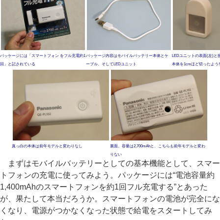
パッケージには「スマートフォン をフル充電約1
パッケージ内容はモバイルバッテリー本体とケ
LEDユニットの表面(左)と
回」と記されている
ーブル、そしてLEDユニット
本体を1cmほど切ったよう
真っ白の本体は前年モデルと変わりなし
裏面。容量は2,700mAhと、こちらも前年モデルと変わ
りない
まずはモバイルバッテリーとしての基本機能として、スマー
トフォンの充電に使ってみよう。パッケージには“電池容量約
1,400mAhのスマートフォンを約1回フル充電する”とあった
が、果たして本当だろうか。スマートフォンの電池が完全にな
くなり、電源がつかなくなった状態で給電をスタートしてみ