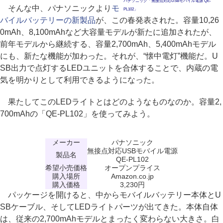
パナソニック「無接点対応USBモバイル電源 QE-
そんな中、パナソニックより
モ
PL102」
バイルバッテリーの新製品
が、この春発表された。容量10,26
0mAh、8,100mAhなど大容量モデルが新たに追加されたが、
前年モデルから継続する、容量2,700mAh、5,400mAhモデル
にも、新たな機能が加わった。それが、“懐中電灯”機能だ。U
SB出力で点灯するLEDユニットを合体することで、内蔵の電
気を明かりとして利用できるようになった。
果たしてこのLEDライトとはどのようなものなのか。容量2,
700mAhの「QE-PL102」を使ってみよう。
メーカー
パナソニック
無接点対応USBモバイル電源
製品名
QE-PL102
希望小売価格
オープンプライス
購入場所
Amazon.co.jp
購入価格
3,230円
パッケージを開けると、中からモバイルバッテリー本体とU
SBケーブル、そしてLEDライトパーツが出てきた。本体自体
は、従来の2,700mAhモデルとまったく変わらない大きさ。白