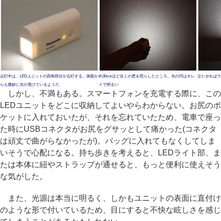
点灯中は、LEDユニットの四角部分が点灯する。側面か
約30cmほど近くの壁を照らしたところ。光の円はキレ
立たせればラ
らも微妙に光が透けているようだ
イで明るい
しかし、不満もある。スマートフォンを充電する際に、この
LEDユニットをどこに収納してよいやらわからない。お尻のポ
ケットに入れておいたが、それを忘れていたため、電車で座っ
た時にUSBコネクタがお尻をグサッとして痛かった(コネクタ
は頑丈で曲がらなかったが)。バッグに入れてもなくしてしま
いそうで心配になる。持ち歩きを考えると、LEDライト部、ま
たは本体に紐やストラップが通せると、もっと便利に使えそう
な気がした。
また、光源は本当に明るく、しかもユニットの表面に直付け
のような形で付いているため、目にすると不快な眩しさを感じ