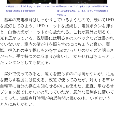
今度はほとんど電池残量がない状態で、スマートフォン
充電中もウェブやアプリを使ったが、約2時間半で100%
の電源を付けたままで給電開始
近くまで充電できた。モバイルバッテリーの電池残量は
空になった
基本の充電機能はしっかりしているようなので、続いてLED
を点灯してみよう。LEDユニットを接続し、電源ボタンを押す
と、白色の光がユニットから放たれる。これが意外と明るく、
光も広がっている。説明書には明るさのスペックなどは書かれ
ていないが、室内の暗がりを照らすのにはちょうど良い。実
際、押入れの中で探しものをするのぴったりのサイズと明るさ
だった。手で持つのに収まりが良いし、立たせればちょっとし
たランタンとしても使える。
屋外で使ってみると、遠くを照らすのには向かないが、足元
を照らす程度には使える。夜道で使ってみたが、対向する車や
自転車に自分の存在を知らせるのにも使えた。正直、単なるオ
プション品でしかないと思っていたが、意外な便利さに驚いて
しまった。連続点灯時間が約15時間と長いのも、いざという
ときにありがたい。