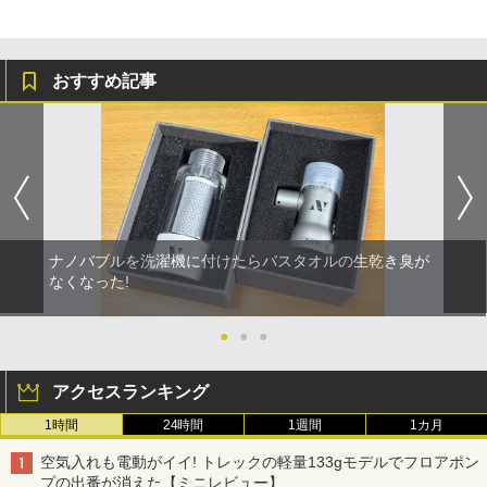
おすすめ記事
ナノバブルを洗濯機に付けたらバスタオルの生乾き臭が
なくなった!
●
●
●
アクセスランキング
1時間
24時間
1週間
1カ月
空気入れも電動がイイ! トレックの軽量133gモデルでフロアポン
プの出番が消えた【ミニレビュー】