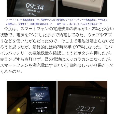
スマートフォンの電池残量がゼロで、電源がオフになっ
給電後のモバイルバッテリーの電池残量は、30%以下を
た状態から、充電すると、約3時間で100%になった
表す「赤」。まだ少しくらいは余力があるようだ
今度は、スマートフォンの電池残量の表示が1～2%と少ない
状態で、電源をONにしたままで給電してみた。ウェブやアプ
リなどを使いながらだったので、そこまで電池は溜まらないだ
ろうと思ったが、最終的には約2時間半で97%になった。モバ
イルバッテリーの電池残量を確認しようとボタンを押したが、
赤ランプすら点灯せず。己の電池はスッカラカンになったが、
スマートフォンを満充電にするという目的はしっかり果たして
くれたのだ。