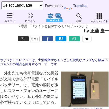
Powered by
Translate
やじうまミニレビュー
カテゴリ
ログイン
検索
Impressサイト
パナソニック「無接点対応USBモバイル電源 QE-PL102」
～専用LEDライトと合体するモバイルバッテリー
by 正藤 慶一
リスト
やじうまミニレビューは、生活雑貨やちょっとした便利なグッズなど幅広い
ジャンルの製品を紹介するコーナーです
外出先でも携帯電話などの機器
が充電できる外部電源「モバイル
バッテリー」は、電池の消耗が激
しいスマートフォンのユーザーに
は欠かせない。私も外出の際には
必ず持っていくようにしている。