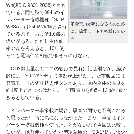
Wh(JIS C 9801:2006)とされ
ている。同社製で384Lのイ
ンバーター搭載機種「SJ-P
消費電力が気になる人のため
W38A」は250kWh/年とされ
に、節電モードも搭載してい
ているので、およそ1.6倍の
る
違いがある。ただし本体価
格の差を考えると、10年使
っても電気代で相殺できそうにはない。
CO2排出量などエコの観点で見れば話は別だが、経済
的には「SJ-WA35B」に軍配が上がる。また本製品には
節電モードの切り替えボタンがあり、庫内全体の温度を
約1度上昇させる代わりに、消費電力を約5～12％削減で
きるとしている。
インバーター非搭載の場合、騒音の面でも不利になる
と思ったが、特に気にならなかった。また、筆者はイン
バーター搭載機種を使ったことがないので今回は比較し
ないが、以前使っていた小型冷蔵庫の「SJ-17M」と比べ