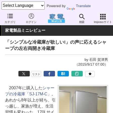
Powered by
Translate
家電 Watch
生活家電
冷蔵庫/冷凍庫
中型（300～500L）
カテゴリ
ログイン
検索
Impressサイト
家電製品ミニレビュー
「シンプルな冷蔵庫が欲しい!」の声に応えるシャ
ープの左右両開き冷蔵庫
by 石田 賀津男
（2015/9/17 07:00）
リスト
2007年に購入した
シャー
プの冷蔵庫「SJ-17M-C」
。
あれから8年以上が経ち、引
っ越し、家族が増え、生活
習慣も変わった。170Lサイ