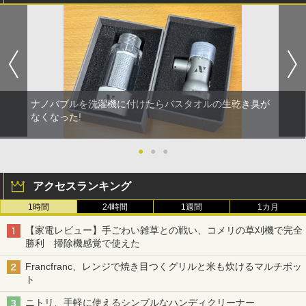
ナノバブルを洗濯機に付けたらバスタオルの生乾き臭が
なくなった!
●
●
●
アクセスランキング
1時間
24時間
1週間
1カ月
【家電レビュー】手ごわい雑草との戦い、コメリの草刈機で完全
勝利 掃除機感覚で使えた
Francfranc、レンジで焼き目つくグリルと米も炊けるマルチポッ
ト
ニトリ、手軽に使えるシンプルなハンディクリーナー