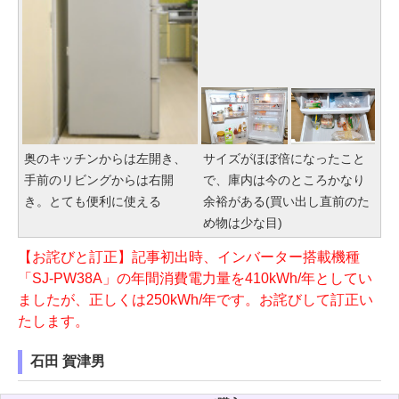
奥のキッチンからは左開き、
サイズがほぼ倍になったこと
手前のリビングからは右開
で、庫内は今のところかなり
き。とても便利に使える
余裕がある(買い出し直前のた
め物は少な目)
【お詫びと訂正】記事初出時、インバーター搭載機種
「SJ-PW38A」の年間消費電力量を410kWh/年としてい
ましたが、正しくは250kWh/年です。お詫びして訂正い
たします。
石田 賀津男