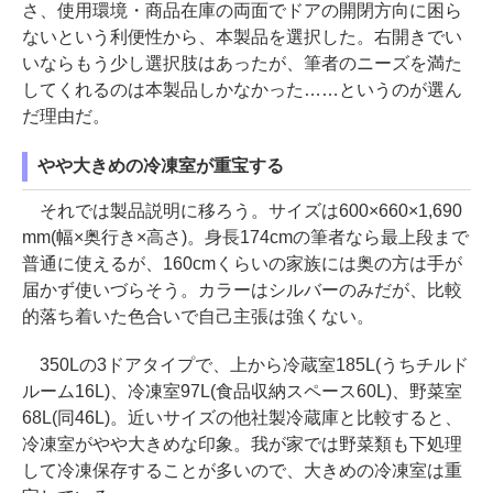
さ、使用環境・商品在庫の両面でドアの開閉方向に困ら
ないという利便性から、本製品を選択した。右開きでい
いならもう少し選択肢はあったが、筆者のニーズを満た
してくれるのは本製品しかなかった……というのが選ん
だ理由だ。
やや大きめの冷凍室が重宝する
それでは製品説明に移ろう。サイズは600×660×1,690
mm(幅×奥行き×高さ)。身長174cmの筆者なら最上段まで
普通に使えるが、160cmくらいの家族には奥の方は手が
届かず使いづらそう。カラーはシルバーのみだが、比較
的落ち着いた色合いで自己主張は強くない。
350Lの3ドアタイプで、上から冷蔵室185L(うちチルド
ルーム16L)、冷凍室97L(食品収納スペース60L)、野菜室
68L(同46L)。近いサイズの他社製冷蔵庫と比較すると、
冷凍室がやや大きめな印象。我が家では野菜類も下処理
して冷凍保存することが多いので、大きめの冷凍室は重