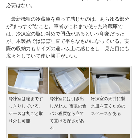
必要はない。
最新機種の冷蔵庫を買って感じたのは、あらゆる部分
が“まっすぐ”なこと。筆者がこれまで使った冷蔵庫で
は、冷凍室の脇は斜めで凹凸があるという印象だった
が、本製品ではほぼ垂直で平らなものになっている。実
際の収納力もサイズの違い以上に感じるし、見た目にも
広々としていて使い勝手がいい。
冷凍室は端まです
冷凍室には引き出
冷凍室の天井に製
っきりしている。
しが1つ。市販の食
氷皿を置くための
ケースは丸ごと取
パン程度なら立て
スペースがある
り外し可能
て置ける深さがあ
る