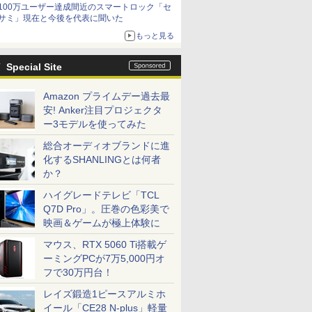
100万ユーザー達成間近のスマートロック「セ
サミ」現在と今後を代表に聞いた
もっと見る
Special Site
Amazon プライムデー過去最
安! Anker注目プロジェクタ
ー3モデルを使ってみた
総合オーディオブランドに進
化するSHANLINGとは何者
か？
ハイグレードテレビ「TCL
Q7D Pro」。圧巻の色彩美で
映画＆ゲームが極上体験に
マウス、RTX 5060 Ti搭載ゲ
ーミングPCが7万5,000円オ
フで30万円台！
レイズ鍛造1ピースアルミホ
イール「CE28 N-plus」軽量