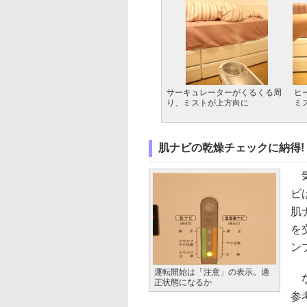
サーキュレーターがくるくる周
ヒ
り、ミストが上方向に
ミ
肌ナビの乾燥チェックに納得!
気
ビ
肌
を
ン
運転開始は「注意」の表示。適
な
正状態になるか
参