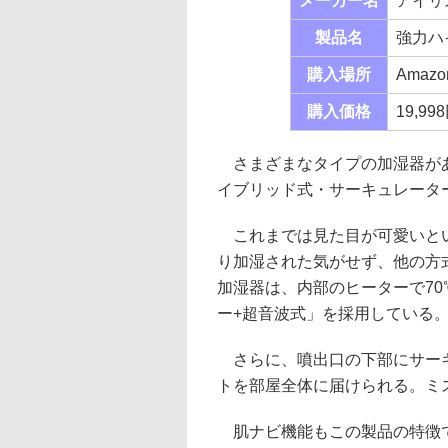
メーカー名
アイリ
製品名
強力ハイ
購入場所
Amazon
購入価格
19,99
さまざまなタイプの加湿器があ
イブリッド式・サーキュレータ
これまでは見た目が可愛いとい
り加湿された気がせず、他の方
加湿器は、内部のヒーターで7
ー+超音波式」を採用している
さらに、噴出口の下部にサーキ
トを部屋全体に届けられる。ミ
肌ナビ機能もこの製品の特徴で