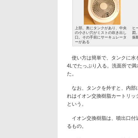
上部。奥にタンクがあり、中央
ヒ
の小さい穴がミストの吹き出し
図
口。その手前にサーキュレータ
振
ーがある
使い方は簡単で、タンクに水を
4Lでたっぷり入る。洗面所で
た。
なお、タンクを外すと、内部に
れはイオン交換樹脂カートリッ
という。
イオン交換樹脂は、噴出口付近
るもの。