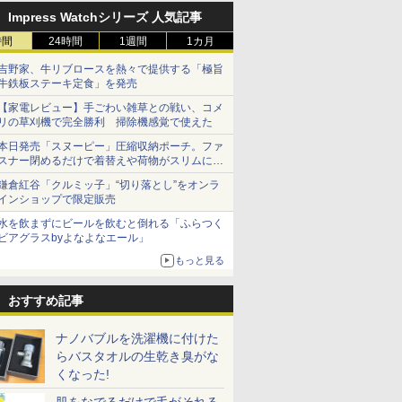
Impress Watchシリーズ 人気記事
時間
24時間
1週間
1カ月
吉野家、牛リブロースを熱々で提供する「極旨
牛鉄板ステーキ定食」を発売
【家電レビュー】手ごわい雑草との戦い、コメ
リの草刈機で完全勝利 掃除機感覚で使えた
本日発売「スヌーピー」圧縮収納ポーチ。ファ
スナー閉めるだけで着替えや荷物がスリムにま
とまる
鎌倉紅谷「クルミッ子」“切り落とし”をオンラ
インショップで限定販売
水を飲まずにビールを飲むと倒れる「ふらつく
ビアグラスbyよなよなエール」
もっと見る
おすすめ記事
ナノバブルを洗濯機に付けた
らバスタオルの生乾き臭がな
くなった!