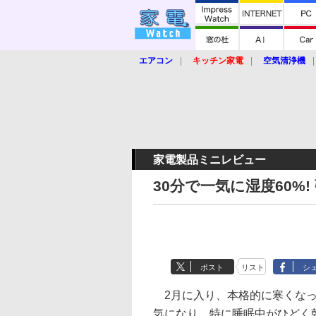
エアコン
キッチン家電
空気清浄機
炊飯器
ロボット掃除機
暖房器具
業界動向
【家電大賞2019】
【e-bi
家電製品ミニレビュー
30分で一気に湿度60%
ポスト
リスト
シ
2月に入り、本格的に寒くなっ
気になり、特に睡眠中がひどく