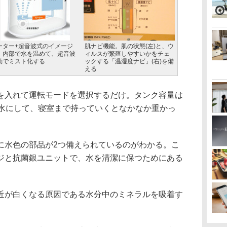
ーター+超音波式のイメージ
肌ナビ機能。肌の状態(左)と、ウ
。内部で水を温めて、超音波
ィルスが繁殖しやすいかをチェ
動でミスト化する
ックする「温湿度ナビ」(右)を備
える
入れて運転モードを選択するだけ。タンク容量は
満水にして、寝室まで持っていくとなかなか重かっ
水色の部品が2つ備えられているのがわかる。こ
ジと抗菌銀ユニットで、水を清潔に保つためにある
が白くなる原因である水分中のミネラルを吸着す