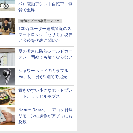
ベロ電動アシスト自転車 無
骨で重厚
老師オグチの家電カンフー
100万ユーザー達成間近のス
マートロック「セサミ」現在
と今後を代表に聞いた
夏の暑さに防熱シールドカー
テン 閉めても暗くならない
シャワーヘッドのミラブル
Ex、初回分が1週間で完売
置きやすい小さなホットプレ
ート、ラッセルホブス
Nature Remo、エアコン付属
リモコンの操作がアプリにも
反映