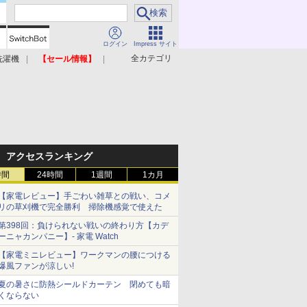
ログイン
Impress サイト
全カテゴリ
洗濯機
【セール情報】
照明器具
美容家電
アクセスランキング
時間
24時間
1週間
1カ月
【家電レビュー】手ごわい雑草との戦い、コメ
リの草刈機で完全勝利 掃除機感覚で使えた
第398回：負けられない戦いの終わり方【カデ
ーニャカンパニー】- 家電 Watch
【家電ミニレビュー】ワークマンの腰につける
爆風ファンが涼しい!
夏の暑さに防熱シールドカーテン 閉めても暗
くならない