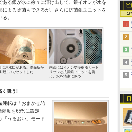
ある銀が水に徐々に溶け出して、銀イオンが水を
熱による除菌もできるが、さらに抗菌銀ユニットを
1
いる。
部に注水口がある。洗面所か
内部にはイオン交換樹脂カート
直接注いでセットした
リッジと抗菌銀ユニットを備
え、水を清潔に保つ
く舞う!
運転は「おまかせ/う
標湿度を65%に設定
う「うるおい」モード