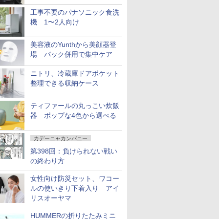
工事不要のパナソニック食洗
機 1〜2人向け
美容液のYunthから美顔器登
場 パック併用で集中ケア
ニトリ、冷蔵庫ドアポケット
整理できる収納ケース
ティファールの丸っこい炊飯
器 ポップな4色から選べる
カデーニャカンパニー
第398回：負けられない戦い
の終わり方
女性向け防災セット、ワコー
ルの使いきり下着入り アイ
リスオーヤマ
HUMMERの折りたたみミニ