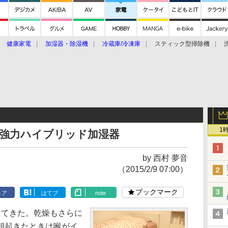
健康家電
加湿器・除湿機
冷蔵庫/冷凍庫
スティック型掃除機
扇風機
オーブン・電子レンジ
スマートハウス
掃除機
家事家電
ke大賞2019】
CES 2020
1
! 強力ハイブリッド加湿器
by 西村 夢音
（2015/2/9 07:00）
ブックマーク
ェア
はてブ
note
てきた。乾燥もさらに
朝起きたときは喉がイ