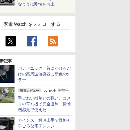
なままに剛性を向上
家電 Watch をフォローする
新記事
パナソニック、首にかけるだ
けの高周波治療器に新色4カ
ラー
by
徳王 美智子
家電レビュー
手ごわい雑草との戦い、コメ
リの草刈機で完全勝利 掃除
機感覚で使えた
カインズ、解凍上手で価格も
手ごろな電子レンジ