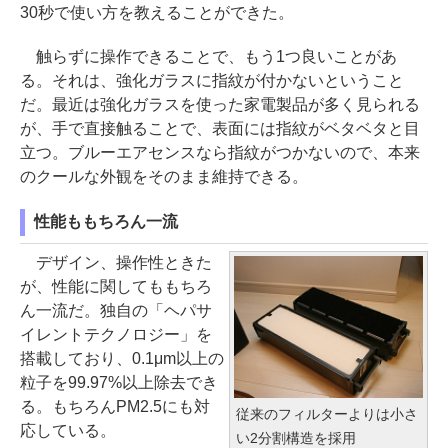
30秒で使い方を教えることができた。
触らずに操作できることで、もう1つ良いことがあ
る。それは、強化ガラスに指紋が付かないということ
だ。最近は強化ガラスを使った家電製品が多く見られる
が、手で直接触ることで、表面には指紋がベタベタと目
立つ。ブルーエアセンスなら指紋がつかないので、本来
のクールな外観をそのまま維持できる。
性能ももちろん一流
デザイン、操作性ときた
が、性能に関してももちろ
ん一流だ。独自の「ヘパサ
イレントテクノロジー」を
搭載しており、0.1μm以上の
粒子を99.97%以上除去でき
る。もちろんPM2.5にも対
従来のフィルターよりは小さ
応している。
い2分割構造を採用