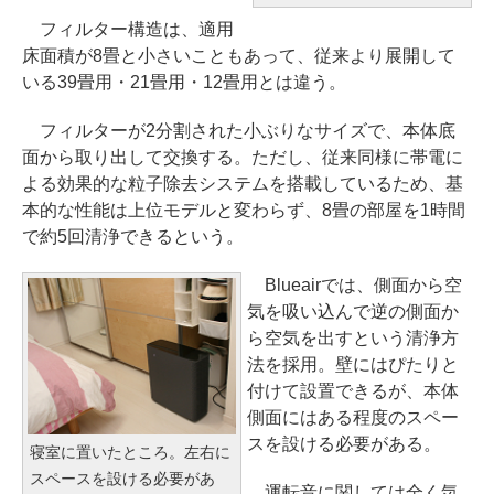
フィルター構造は、適用
床面積が8畳と小さいこともあって、従来より展開して
いる39畳用・21畳用・12畳用とは違う。
フィルターが2分割された小ぶりなサイズで、本体底
面から取り出して交換する。ただし、従来同様に帯電に
よる効果的な粒子除去システムを搭載しているため、基
本的な性能は上位モデルと変わらず、8畳の部屋を1時間
で約5回清浄できるという。
Blueairでは、側面から空
気を吸い込んで逆の側面か
ら空気を出すという清浄方
法を採用。壁にはぴたりと
付けて設置できるが、本体
側面にはある程度のスペー
スを設ける必要がある。
寝室に置いたところ。左右に
スペースを設ける必要があ
運転音に関しては全く気