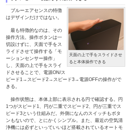
ブルーエアセンスの特徴
はデザインだけではない。
最も特徴的なのは、その
操作方法。操作ボタンは一
切設けずに、天面で手をス
ライドさせて操作する「モ
天面の上で手をスライドさせ
ーションセンサー操作」
ると本体操作できる
し、天面の上で手をスライ
ドさせることで、電源ON/ス
ピード1→スピード2→スピード3→電源OFFの操作がで
きる。
操作状態は、本体上部に表示される円で確認する。円
1つがスピード1、円が二重でスピード2、円が三重でス
ピード3という仕組みだ。外側になんのスイッチもボタ
ンもないので、とにかくシンプル。また、最近の空気清
浄機には必ずといっていいほど搭載されているオートモ