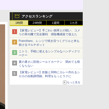
アクセスランキング
1時間
24時間
1週間
1カ月
【家電レビュー】手ごわい雑草との戦い、コメ
リの草刈機で完全勝利 掃除機感覚で使えた
Francfranc、レンジで焼き目つくグリルと米も
炊けるマルチポット
ニトリ、手軽に使えるシンプルなハンディクリ
ーナー
夏の暑さに防熱シールドカーテン 閉めても暗
くならない
【家電レビュー】炊飯と同時にカレー作れるシ
ロカの自動調理鍋、料理をもっとラクに
もっと見る