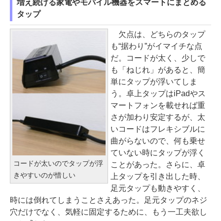
増え続ける家電やモバイル機器をスマートにまとめる
タップ
欠点は、どちらのタップ
も“据わり”がイマイチな点
だ。コードが太く、少しで
も「ねじれ」があると、簡
単にタップが浮いてしま
う。卓上タップはiPadやス
マートフォンを載せれば重
さが加わり安定するが、太
いコードはフレキシブルに
曲がらないので、何も乗せ
ていない時にタップが浮く
コードが太いのでタップが浮
ことがあった。さらに、卓
きやすいのが惜しい
上タップを引き出した時、
足元タップも動きやすく、
時には倒れてしまうことさえあった。足元タップのネジ
穴だけでなく、気軽に固定するために、もう一工夫欲し