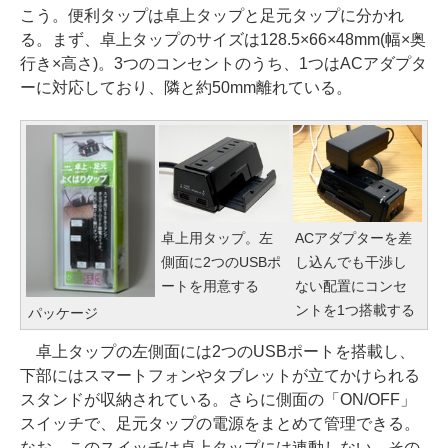
こう。便利タップは卓上タップと足元タップに分かれ
る。まず、卓上タップのサイズは128.5×66×48mm(幅×奥
行き×高さ)。3つのコンセントのうち、1つはACアダプタ
ーに対応しており、隣と約50mm離れている。
卓上用タップ。左
ACアダプターを差
側面に2つのUSBポ
し込んでも干渉し
ートを用意する
ない配置にコンセ
ントを1つ搭載する
パッケージ
卓上タップの左側面には2つのUSBポートを搭載し、
下部にはスマートフォンやタブレットが立てかけられる
スタンドが収納されている。さらに側面の「ON/OFF」
スイッチで、足元タップの電源をまとめて管理できる。
なお、このスイッチは卓上タップには連動しない。その