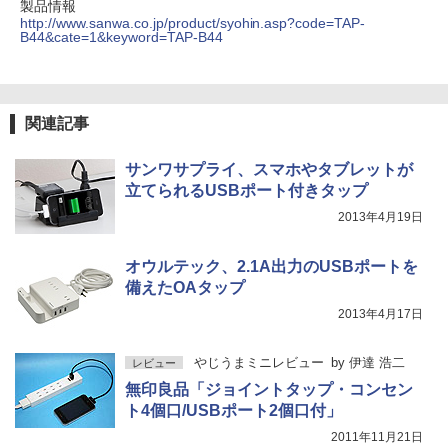
製品情報
http://www.sanwa.co.jp/product/syohin.asp?code=TAP-
B44&cate=1&keyword=TAP-B44
関連記事
サンワサプライ、スマホやタブレットが
立てられるUSBポート付きタップ
2013年4月19日
オウルテック、2.1A出力のUSBポートを
備えたOAタップ
2013年4月17日
やじうまミニレビュー
by
伊達 浩二
レビュー
無印良品「ジョイントタップ・コンセン
ト4個口/USBポート2個口付」
2011年11月21日