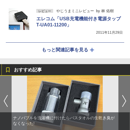
やじうまミニレビュー
by
林 佑樹
レビュー
エレコム「USB充電機能付き電源タップ
T-UA01-11200」
2011年11月29日
もっと関連記事を見る
おすすめ記事
ナノバブルを洗濯機に付けたらバスタオルの生乾き臭が
なくなった!