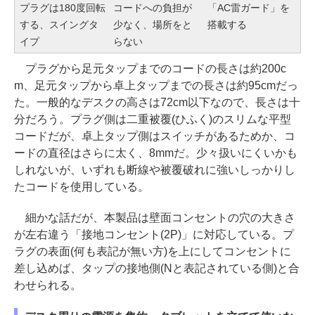
プラグは180度回転
コードへの負担が
「AC雷ガード」を
する、スイングタ
少なく、場所をと
搭載する
イプ
らない
プラグから足元タップまでのコードの長さは約200c
m、足元タップから卓上タップまでの長さは約95cmだっ
た。一般的なデスクの高さは72cm以下なので、長さは十
分だろう。プラグ側は二重被覆(ひふく)のスリムな平型
コードだが、卓上タップ側はスイッチがあるためか、コ
ードの直径はさらに太く、8mmだ。少々扱いにくいかも
しれないが、いずれも断線や被覆破れに強いしっかりし
たコードを使用している。
細かな話だが、本製品は壁面コンセントの穴の大きさ
が左右違う「接地コンセント(2P)」に対応している。プ
ラグの表面(何も表記が無い方)を上にしてコンセントに
差し込めば、タップの接地側(Nと表記されている側)と合
わせられる。