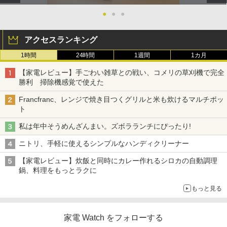
●
●
●
アクセスランキング
1時間
24時間
1週間
1カ月
【家電レビュー】手ごわい雑草との戦い、コメリの草刈機で完全
勝利 掃除機感覚で使えた
Francfranc、レンジで焼き目つくグリルと米も炊けるマルチポッ
ト
私は年中そうめんざんまい。ズボラランチにぴったり!
ニトリ、手軽に使えるシンプルなハンディクリーナー
【家電レビュー】炊飯と同時にカレー作れるシロカの自動調理
鍋、料理をもっとラクに
もっと見る
家電 Watch をフォローする