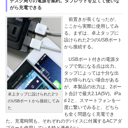
デスク周りの電源を集約。タブレットを立てて使いな
がら充電できる
前置きが長くなったが、
ここから実際に使用してみ
る。まずは、卓上タップに
設けられた2つのUSBポート
から接続する。
USBポート付きの電源タ
ップで気になる点は出力。
タップによっては十分な出
力が得られない場合がある
が、本製品の出力は、2ポー
ト合計で最大2.1A(5V)。iPa
卓上タップに設けられた2つ
d 2と、スマートフォンを一
のUSBポートから接続してみ
度に繋いでみると、どちら
た
も全く問題なく充電でき
た。充電時間も、それぞれのデバイスに付属するACアダ
プターを使用している時と遜色ない。