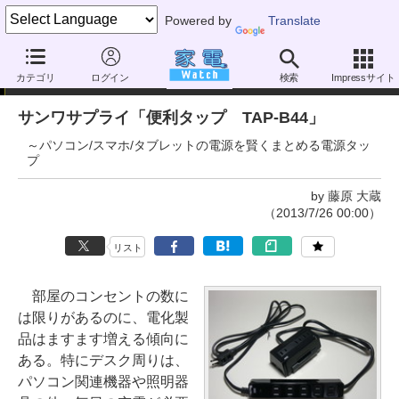
Powered by
Translate
家電製品ミニレビュー
カテゴリ
ログイン
検索
Impressサイト
サンワサプライ「便利タップ TAP-B44」
～パソコン/スマホ/タブレットの電源を賢くまとめる電源タッ
プ
by 藤原 大蔵
（2013/7/26 00:00）
リスト
部屋のコンセントの数に
は限りがあるのに、電化製
品はますます増える傾向に
ある。特にデスク周りは、
パソコン関連機器や照明器