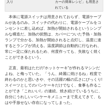
入り
カーの簡単レシピ」も用意さ
れている
本体に電源スイッチは用意されておらず、電源ケーブ
ルがあるのみ。スイッチの代わりに、電源ケーブルをコ
ンセントに差し込めば、加熱が開始されるというシンプ
ルな構造だ。加熱の状態は、カバーについた予熱・加熱
ランプで分かる。加熱が開始されると点灯し、温度に達
するとランプが消える。温度調節は自動的に行なわれ、
常に一定に保たれるため、何度作っても、失敗なく焼く
ことができるという。
正直、最初はただの“ホットケーキ”が作れるマシンだ
よね、と侮っていた。「うん、綺麗に焼けるね」程度で
終わるのかと思いきや、その活躍の幅の広さにびっくり!
スイーツとしてのパンケーキだけでなく、食事も作るこ
とができ「これいい!」の連続。焼き続けているうちに、
自分にうれしいパンケーキメニューまで見えてきて、も
はや手放せない存在になってしまった。