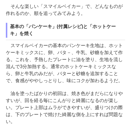
そんな楽しい「スマイルベイカー」で、どんなものが
作れるのか、順を追ってみてみよう。
基本の「パンケーキ」(付属レシピ)と「ホットケー
キ」を焼く
スマイルベイカーの基本のパンケーキ生地は、ホット
ケーキミックスに、卵、バタ－、牛乳、砂糖を加えて作
る。これを、予熱したプレートに油を塗り、生地を流し
混んで3分加熱する。通常のホットケーキミックスな
ら、卵と牛乳のみだが、バターと砂糖を追加すること
で、食感がややしっとりし、味にコクが加わるようだ。
油を塗ったばかりの初回は、焼き色がまだらになりや
すいが、回を経る毎にこんがりと綺麗になるのが楽し
い。プレート上部はムラができやすいが、盛りつけの際
は、下のプレートで焼けた綺麗な側を上にすれば問題な
い。