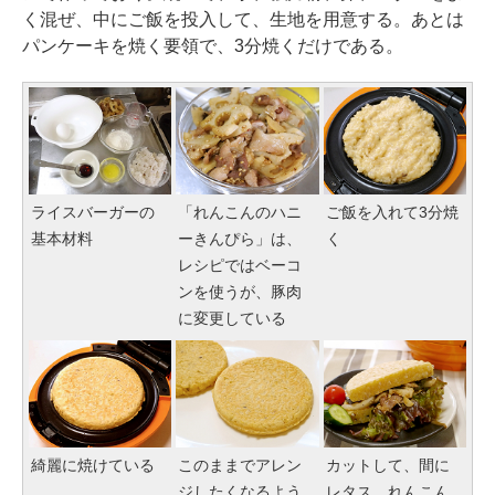
く混ぜ、中にご飯を投入して、生地を用意する。あとは
パンケーキを焼く要領で、3分焼くだけである。
ライスバーガーの
「れんこんのハニ
ご飯を入れて3分焼
基本材料
ーきんぴら」は、
く
レシピではベーコ
ンを使うが、豚肉
に変更している
綺麗に焼けている
このままでアレン
カットして、間に
ジしたくなるよう
レタス、れんこん