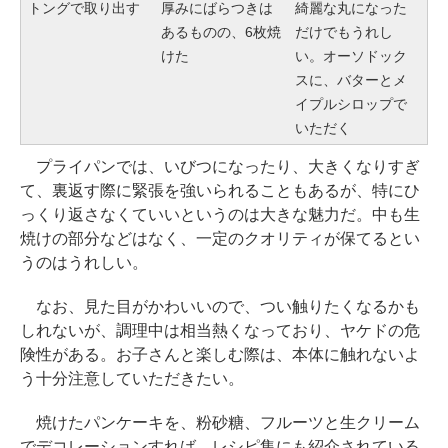
トングで取り出す
厚みにばらつきは
綺麗な丸になった
あるものの、6枚焼
だけでもうれし
けた
い。オーソドック
スに、バターとメ
イプルシロップで
いただく
プライパンでは、いびつになったり、大きくなりすぎ
て、裏返す際に緊張を強いられることもあるが、特にひ
っくり返さなくていいというのは大きな魅力だ。中も生
焼けの部分などはなく、一定のクオリティが保てるとい
うのはうれしい。
なお、見た目がかわいいので、つい触りたくなるかも
しれないが、調理中は相当熱くなっており、ヤケドの危
険性がある。お子さんと楽しむ際は、本体に触れないよ
う十分注意していただきたい。
焼けたパンケーキを、粉砂糖、フルーツと生クリーム
でデコレーションすれば、レシピ集にも紹介されている