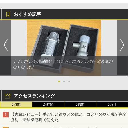
おすすめ記事
ナノバブルを洗濯機に付けたらバスタオルの生乾き臭が
なくなった!
●
●
●
アクセスランキング
1時間
24時間
1週間
1カ月
【家電レビュー】手ごわい雑草との戦い、コメリの草刈機で完全
勝利 掃除機感覚で使えた