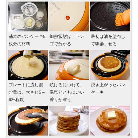
基本のパンケーキ5
加熱状態は、ラン
最初は油を塗布し
枚分の材料
プで分かる
て馴染ませる
プレートに流し混
焼けるにつれて、
焼き上がったパン
む量は、大さじ5～
湯気とともにいい
ケーキ
6杯程度
香りが漂う