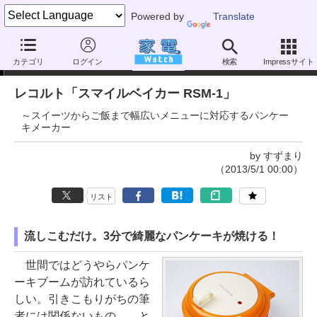
Powered by
Translate
家電製品ミニレビュー
カテゴリ
ログイン
検索
Impressサイト
レコルト「スマイルベイカー RSM-1」
～スイーツからご飯まで幅広いメニューに対応するパンケー
キメーカー
by すずまり
（2013/5/1 00:00）
リスト
流しこむだけ。3分で綺麗なパンケーキが焼ける！
世間ではどうやらパンケ
ーキブームが訪れているら
しい。引きこもりがちの筆
者には関係ないもの……と