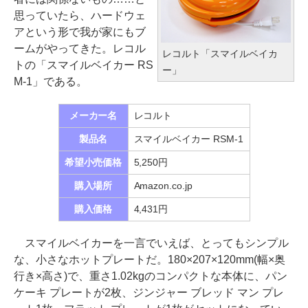
思っていたら、ハードウェ
アという形で我が家にもブ
ームがやってきた。レコル
レコルト「スマイルベイカ
トの「スマイルベイカー RS
ー」
M-1」である。
メーカー名
レコルト
製品名
スマイルベイカー RSM-1
希望小売価格
5,250円
購入場所
Amazon.co.jp
購入価格
4,431円
スマイルベイカーを一言でいえば、とってもシンプル
な、小さなホットプレートだ。180×207×120mm(幅×奥
行き×高さ)で、重さ1.02kgのコンパクトな本体に、パン
ケーキ プレートが2枚、ジンジャー ブレッド マン プレ