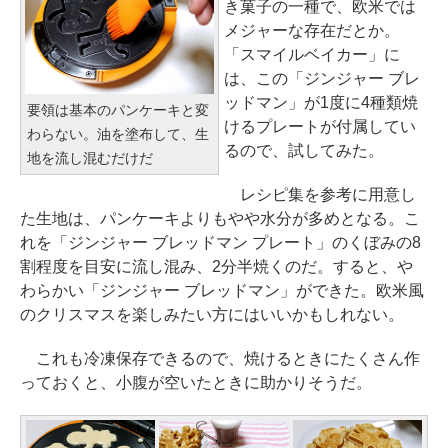
き菓子の一種で、欧米では
メジャーな存在だとか。
「スマイルベイカー」に
は、この「ジンジャー ブレ
ッドマン」が1度に4種類焼
要領は基本のパンケーキと変
けるプレートが付属してい
わらない。油を塗布して、生
るので、試してみた。
地を流し混むだけだ
レシピ集を参考に用意し
た生地は、パンケーキよりもやや水分が多めとなる。こ
れを「ジンジャー ブレッドマン プレート」のくぼみの8
割程度を目安に流し混み、2分半焼くのだ。すると、や
わらかい「ジンジャー ブレッドマン」ができた。欧米風
のクリスマスを楽しみたい方にはいいかもしれない。
これも冷凍保存できるので、焼けるときにたくさん作
っておくと、小腹が空いたときに助かりそうだ。