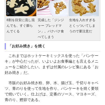
8割を目安に流し混
完成した「ジンジ
生地を入れすぎる
んでも、すぐ膨ら
ャー ブレッドマ
とくっついてしま
んでくる
ン」。パクパク食
うので要注意だ
べてしまう
「お好み焼き」を焼く
これまではホットケーキミックスを使った「パンケー
キ」が中心だったが、いよいよお食事編とも言えるメニ
ューをご紹介したい。まずは付属のレシピ集にある「お
好み焼き」だ。
市販のお好み焼き粉、卵、水、揚げ玉、千切りキャベ
ツ、青のりを使って生地を作り、パンケーキを焼く要領
で焼いていく。仕上げは、定番のソース、マヨネーズ、
青のり、鰹節である。