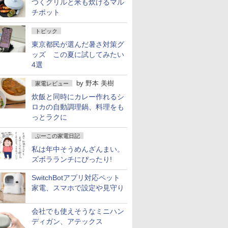
つくグリルと米も炊けるマル
チポット
トピック
東京都民が選んだ暑さ対策グ
ッズ この夏に試してみたい
4選
by
野本 美樹
家電レビュー
炊飯と同時にカレー作れるシ
ロカの自動調理鍋、料理をも
っとラクに
ぷーこの家電日記
私は年中そうめんざんまい。
ズボラランチにぴったり!
SwitchBotアプリ対応ペット
家電、スマホで設定や見守り
会社でも使えそうなミニハン
ディガン、アテックス