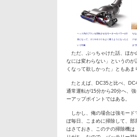
ヘッド内のブラシを回転させるモーターのパワーが2
ちな
倍になって、ゴミやホコリをよく吸うようになったと
ドを
いう印象
まで
ただ、ぶっちゃけた話、ほかの部
なには変わらない」というのが
くなって欲しかった」ともあま
たとえば、DC35と比べ、DC
通常運転が15分から20分へ、
ーアップポイントではある。
しかし、俺の場合は強モードで
ぼ毎日、こまめに掃除して、部
はさておき、このテの掃除機は
りがち。なので、バッテリー持