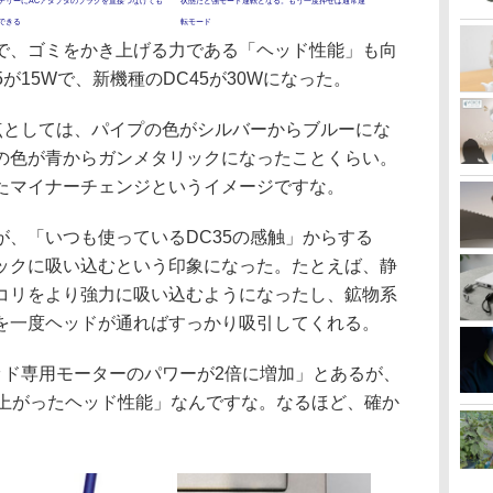
テリーにACアダプタのプラグを直接つなげても
状態だと強モード運転となる。もう一度押せば通常運
できる
転モード
、ゴミをかき上げる力である「ヘッド性能」も向
が15Wで、新機種のDC45が30Wになった。
点としては、パイプの色がシルバーからブルーにな
の色が青からガンメタリックになったことくらい。
たマイナーチェンジというイメージですな。
、「いつも使っているDC35の感触」からする
ックに吸い込むという印象になった。たとえば、静
コリをより強力に吸い込むようになったし、鉱物系
を一度ヘッドが通ればすっかり吸引してくれる。
ッド専用モーターのパワーが2倍に増加」とあるが、
に上がったヘッド性能」なんですな。なるほど、確か