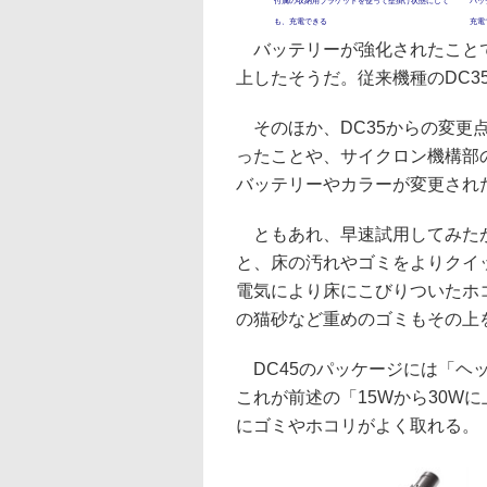
付属の収納用ブラケットを使って壁掛け状態にして
バッ
も、充電できる
充電
バッテリーが強化されたことで
上したそうだ。従来機種のDC35
そのほか、DC35からの変更
ったことや、サイクロン機構部
バッテリーやカラーが変更され
ともあれ、早速試用してみたが
と、床の汚れやゴミをよりクイ
電気により床にこびりついたホ
の猫砂など重めのゴミもその上
DC45のパッケージには「ヘ
これが前述の「15Wから30W
にゴミやホコリがよく取れる。