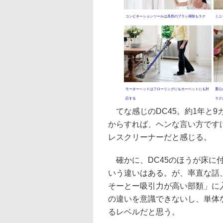
コンビネーションツールは高所のブラシ掃除もラク
ミニ
モーターヘッドはフローリングにもカーペットにも対
重心
応する
ラク
てな感じのDC45。約1年と9
からすれば、ヘンな言い方ですけ
レスクリーナーだと感じる。
確かに、DC45のほうが床に
いう違いはある。が、率直な話、
そーとー吸引力が高い部類」に
の違いを意識できないし、単体
るレベルだと思う。