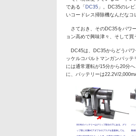
である「
DC35
」。DC35のレ
いコードレス掃除機なんだなコ
さておき、そのDC35をパワー
ョン高めで興味津々、そして買
DC45は、DC35からどうパ
ッケルコバルトマンガンバッテ
には通常運転が15分から20分
に、バッテリーは22.2V/2,00
DC45のバッテリーはグリップ部分の下にある。グリ
バッ
ップ部に付属ACアダプタのプラグを直接挿しても、
数個