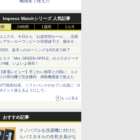
機感覚で使えた
Impress Watchシリーズ 人気記事
時間
24時間
1週間
1カ月
ユニクロ、今日から「お盆特別セール」。涼感
シアサッカーワンピース待望値下げ、撥水ギア
ショーツは1990円に
KDDI、楽天へのローミングを9月末で終了
ミスド「Mrs. GREEN APPLE」のコラボドーナ
ツ4種、いよいよ発売！
【家電レビュー】手ごわい雑草との戦い、コメ
リの草刈機で完全勝利 掃除機感覚で使えた
NTT島田社長、ソフトバンクのセブン出資に「d
ポイント使えるようにして」
もっと見る
おすすめ記事
ナノバブルを洗濯機に付けた
らバスタオルの生乾き臭がな