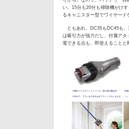
い。15分も20分も掃除機がけ
るキャニスター型でワイヤード
ともあれ、DC35もDC45も
は吸引力が強力だし、付属アタ
電できる点も、即使えることと
付属のコンビネーションツール。吸引部の幅は約
内蔵
5.5cmで、ブラシを引き出せばブラシノズルにもなる
ヘッ