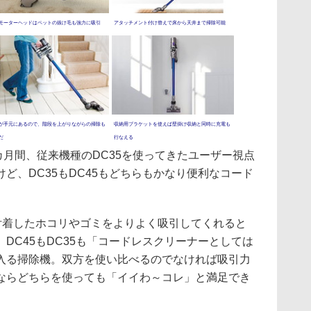
モーターヘッドはペットの抜け毛も強力に吸引
アタッチメント付け替えで床から天井まで掃除可能
が手元にあるので、階段を上がりながらの掃除も
収納用ブラケットを使えば壁掛け収納と同時に充電も
だ
行なえる
カ月間、従来機種のDC35を使ってきたユーザー視点
ど、DC35もDC45もどちらもかなり便利なコード
付着したホコリやゴミをよりよく吸引してくれると
DC45もDC35も「コードレスクリーナーとしては
入る掃除機。双方を使い比べるのでなければ吸引力
ならどちらを使っても「イイわ～コレ」と満足でき