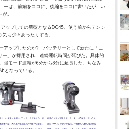
ビューは、前編を
ココ
に、後編を
ココ
に書いたが、い
レが。
アップしての新型となるDC45。使う前からテンシ
う気も少々あったりする。
ワーアップしたのか? バッテリーとして新たに「ニ
リー」が採用され、連続運転時間が延びた。具体的
へ、強モード運転が6分から8分に延長した。ちなみ
0mAhとなっている。
テリーはボタンを押せばワンタッチで外せる。複
本体のグリップ部上側、モーターが内蔵されている位
用意すれば、実質上の連続運転時間を伸ばせる。
置に「MAX」ボタンがある。一度押して押し込まれた