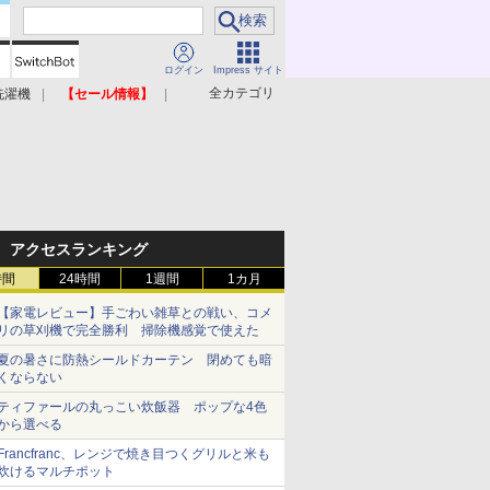
ログイン
Impress サイト
全カテゴリ
洗濯機
【セール情報】
照明器具
美容家電
アクセスランキング
時間
24時間
1週間
1カ月
【家電レビュー】手ごわい雑草との戦い、コメ
リの草刈機で完全勝利 掃除機感覚で使えた
夏の暑さに防熱シールドカーテン 閉めても暗
くならない
ティファールの丸っこい炊飯器 ポップな4色
から選べる
Francfranc、レンジで焼き目つくグリルと米も
炊けるマルチポット