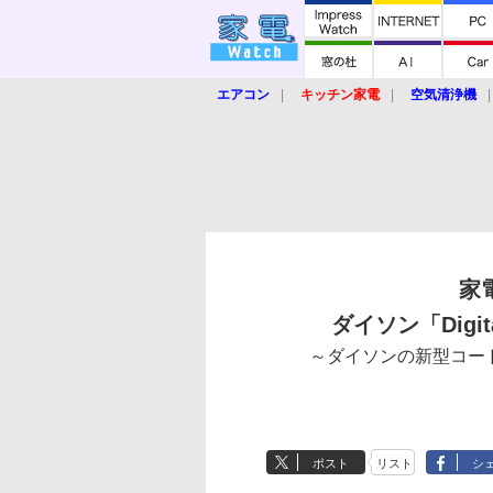
エアコン
キッチン家電
空気清浄機
炊飯器
ロボット掃除機
暖房器具
業界動向
【家電大賞2019】
【e-bi
家
ダイソン「Digit
～ダイソンの新型コー
ポスト
リスト
シ