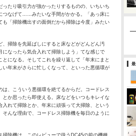
ったり吸引力が強かったりするものの、いちいち
につなげて……みたいな手間がかかる。「あっ床に
ても「掃除機出すの面倒だから掃除は今度」みたい
、掃除を先延ばしにすると床などがどんどん汚
月になったら気合入れて掃除しよう」てな感じで
ことになる。そしてこれを繰り返して「年末にまと
最
しい年末がさらに忙しくなって、といった悪循環が
は、こういう悪循環を絶てるからだ。コードレス
」とか思ったら即使える。床などをいつもキレイな
合入れて掃除とか、年末に頑張って大掃除、という
。そんな理由で、コードレス掃除機を毎日のように
掃除機は、このレビューで扱うDC45の前の機種