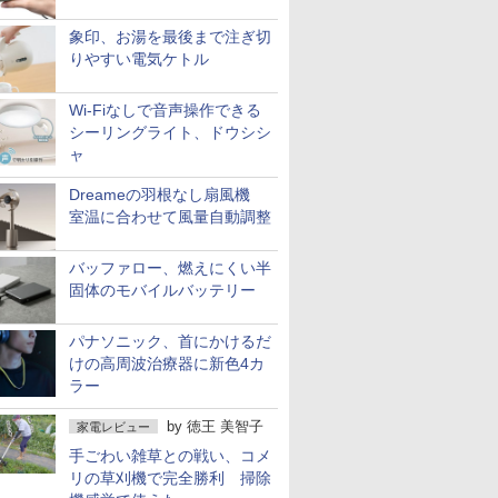
象印、お湯を最後まで注ぎ切
りやすい電気ケトル
Wi-Fiなしで音声操作できる
シーリングライト、ドウシシ
ャ
Dreameの羽根なし扇風機
室温に合わせて風量自動調整
バッファロー、燃えにくい半
固体のモバイルバッテリー
パナソニック、首にかけるだ
けの高周波治療器に新色4カ
ラー
by
徳王 美智子
家電レビュー
手ごわい雑草との戦い、コメ
リの草刈機で完全勝利 掃除