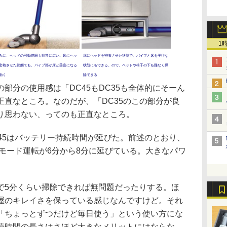
1
みに、ヘッドの可動範囲も非常に広い。床にヘッ
床にヘッドを密着させた状態で、パイプと床を平行な
密着させた状態でも、パイプ部が床と垂直になる
状態にもできる。ので、ベッドや椅子の下も難なく掃
動く
除できる
分の使用感は「DC45もDC35も全体的にそーん
正直なところ。なのだが、「DC35のこの部分が良
り思わない、ってのも正直なところ。
45はバッテリー持続時間が延びた。前述のとおり、
強モード運転が6分から8分に延びている。大きなパワ
5分くらい掃除できれば無問題だったりする。ほ
屋のキレイさを保っている感じなんですけど。それ
「ちょっとずつだけど毎日使う」という使い方にな
続時間の長さはさほど大きなメリットにはならな