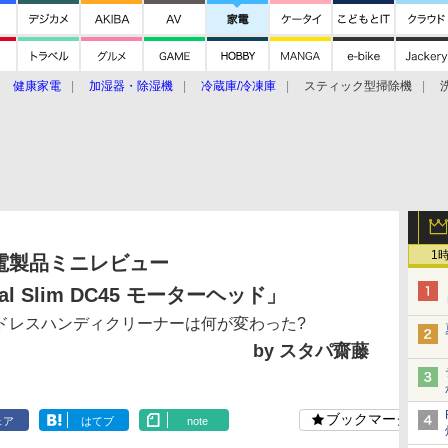
健康家電
加湿器・除湿機
冷蔵庫/冷凍庫
スティック型掃除機
扇風機
オーブン・電子レンジ
スマートハウス
掃除機
家事家電
ke大賞2019】
CES 2020
1
電製品ミニレビュー
al Slim DC45 モーターヘッド」
ドレスハンディクリーナーは何が変わった?
by スタパ齋藤
ブックマーク
ェア
はてブ
note