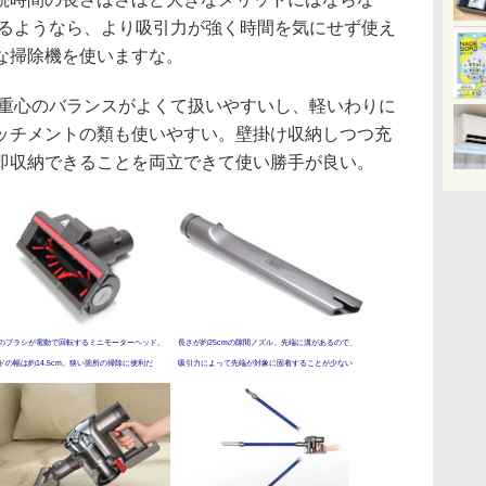
するようなら、より吸引力が強く時間を気にせず使え
な掃除機を使いますな。
、重心のバランスがよくて扱いやすいし、軽いわりに
ッチメントの類も使いやすい。壁掛け収納しつつ充
即収納できることを両立できて使い勝手が良い。
のブラシが電動で回転するミニモーターヘッド。
長さが約25cmの隙間ノズル。先端に溝があるので、
ドの幅は約14.5cm。狭い箇所の掃除に便利だ
吸引力によって先端が対象に固着することが少ない