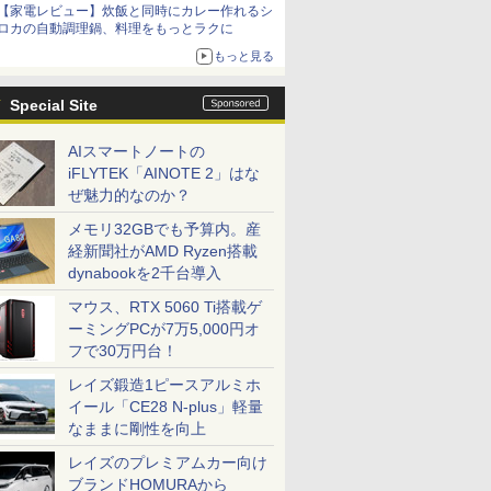
【家電レビュー】炊飯と同時にカレー作れるシ
ロカの自動調理鍋、料理をもっとラクに
もっと見る
Special Site
AIスマートノートの
iFLYTEK「AINOTE 2」はな
ぜ魅力的なのか？
メモリ32GBでも予算内。産
経新聞社がAMD Ryzen搭載
dynabookを2千台導入
マウス、RTX 5060 Ti搭載ゲ
ーミングPCが7万5,000円オ
フで30万円台！
レイズ鍛造1ピースアルミホ
イール「CE28 N-plus」軽量
なままに剛性を向上
レイズのプレミアムカー向け
ブランドHOMURAから