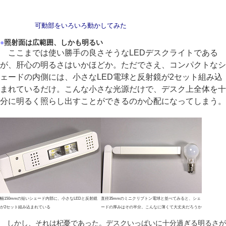
可動部をいろいろ動かしてみた
●
照射面は広範囲、しかも明るい
ここまでは使い勝手の良さそうなLEDデスクライトである
が、肝心の明るさはいかほどか。ただでさえ、コンパクトなシ
ェードの内側には、小さなLED電球と反射鏡が2セット組み込
まれているだけ。こんな小さな光源だけで、デスク上全体を十
分に明るく照らし出すことができるのか心配になってしまう。
幅150mmの短いシェード内部に、小さなLEDと反射鏡
直径35mmのミニクリプトン電球と並べてみると、シェ
が2セット組み込まれている
ードの厚みはその半分。こんなに薄くて大丈夫だろうか
しかし、それは杞憂であった。デスクいっぱいに十分過ぎる明るさが