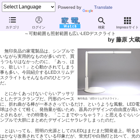
Powered by
Translate
家電製品ミニレビュー
カテゴリ
ログイン
検索
Impressサイト
無印良品「LEDスリムデスクライト」
～可動範囲も照射範囲も広いLEDデスクライト
by 藤原 大蔵
無印良品の家電製品は、シンプルで
いながら実用的なものが多いので、買
うつもりはなかったのに、「あっ、ほ
っ、欲しい！」と心動かされてしまう
事も多い。今回紹介するLEDスリムデ
スクライトもそんなもののひとつつ
だ。
とにかくあっけないぐらいアッサリ
としたデスクランプだ。円形のベース
無印良品「LEDスリムデスクライト」
に、折れ曲がる棒が一本ささっているだけ、というような風貌。LED電
球は小さくて軽く、発熱量が低いため、器具のデザインの自由度が高い
とされるが、その特徴を、「ここまでやっちゃう？」と思えるぐらいシ
ンプルで大胆にまとめたデザインにヤラレテしまったのだ。
とはいっても、照明の光源としてのLEDはまだまだ開発途上。明るさ
はかなり改善されてきている印象だが、蛍光灯や白熱灯と比べて、光の