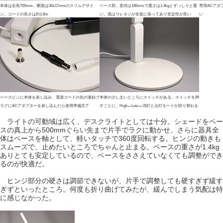
本体は全長705mm、断面は30x17mmのスリムデザイ
ベース部。直径は185mmで重さは1.4kgとずっしりと重
専用ACアダ
ン。コードの長さは約1.8m
い。底はウレタンが全面に張ってあり安定性が良い
い
ベースピンに本体を差し込み、電源コードの先の連結プ
本体の少し太いところにスイッチがある。スイッチを押
ラグにACアダプターを差し込んだら使用準備完了
すごとに、High→Low→消灯と点灯モードが切り替わる
ライトの可動域は広く、デスクライトとしては十分。シェードをベー
スの真上から500mmぐらい先まで片手でラクに動かせ、さらに器具全
体はベースを軸として、軽いタッチで360度回転する。ヒンジの動きも
スムーズで、止めたいところでちゃんと止まる。ベースの重さが1.4kg
ありとても安定しているので、ベースをささえていなくても調整ができ
るのが快適だ。
ヒンジ部分の硬さは調節できないが、片手で調整しても硬すぎず緩す
ぎずといったところ。何度も折り曲げてみたが、緩んでしまう気配は特
に感じなかった。