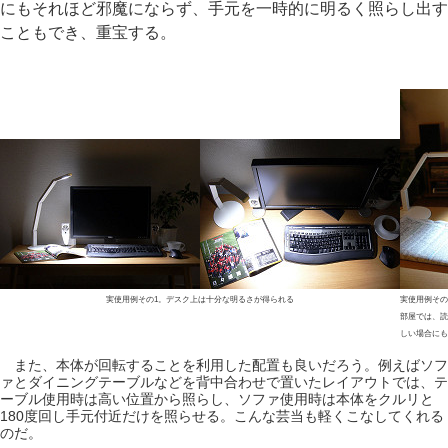
にもそれほど邪魔にならず、手元を一時的に明るく照らし出す
こともでき、重宝する。
実使用例その1。デスク上は十分な明るさが得られる
実使用例その
部屋では、読
しい場合にも
また、本体が回転することを利用した配置も良いだろう。例えばソフ
ァとダイニングテーブルなどを背中合わせで置いたレイアウトでは、テ
ーブル使用時は高い位置から照らし、ソファ使用時は本体をクルリと
180度回し手元付近だけを照らせる。こんな芸当も軽くこなしてくれる
のだ。