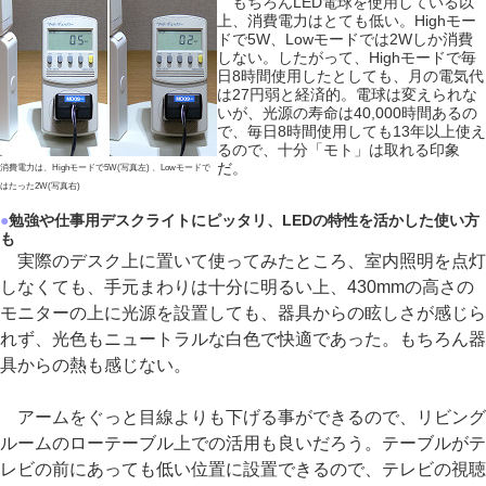
もちろんLED電球を使用している以
上、消費電力はとても低い。Highモー
ドで5W、Lowモードでは2Wしか消費
しない。したがって、Highモードで毎
日8時間使用したとしても、月の電気代
は27円弱と経済的。電球は変えられな
いが、光源の寿命は40,000時間あるの
で、毎日8時間使用しても13年以上使え
るので、十分「モト」は取れる印象
だ。
消費電力は、Highモードで5W(写真左) 、Lowモードで
はたった2W(写真右)
●
勉強や仕事用デスクライトにピッタリ、LEDの特性を活かした使い方
も
実際のデスク上に置いて使ってみたところ、室内照明を点灯
しなくても、手元まわりは十分に明るい上、430mmの高さの
モニターの上に光源を設置しても、器具からの眩しさが感じら
れず、光色もニュートラルな白色で快適であった。もちろん器
具からの熱も感じない。
アームをぐっと目線よりも下げる事ができるので、リビング
ルームのローテーブル上での活用も良いだろう。テーブルがテ
レビの前にあっても低い位置に設置できるので、テレビの視聴