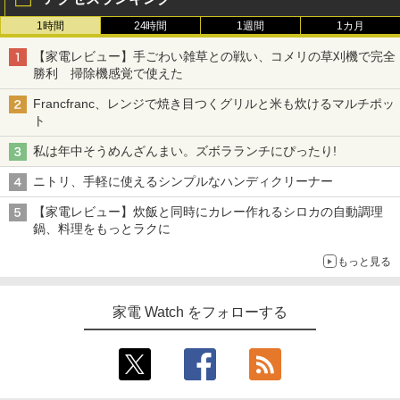
1時間
24時間
1週間
1カ月
【家電レビュー】手ごわい雑草との戦い、コメリの草刈機で完全
勝利 掃除機感覚で使えた
Francfranc、レンジで焼き目つくグリルと米も炊けるマルチポッ
ト
私は年中そうめんざんまい。ズボラランチにぴったり!
ニトリ、手軽に使えるシンプルなハンディクリーナー
【家電レビュー】炊飯と同時にカレー作れるシロカの自動調理
鍋、料理をもっとラクに
もっと見る
家電 Watch をフォローする