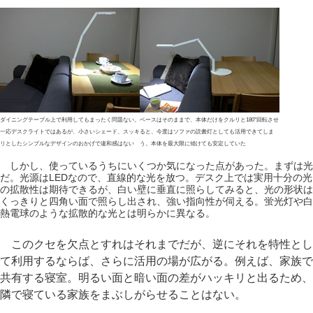
ダイニングテーブル上で利用してもまったく問題ない。
ベースはそのままで、本体だけをクルリと180°回転させ
一応デスクライトではあるが、小さいシェード、スッキ
ると、今度はソファの読書灯としても活用できてしま
リとしたシンプルなデザインのおかげで違和感はない
う。本体を最大限に傾けても安定していた
しかし、使っているうちにいくつか気になった点があった。まずは光
だ。光源はLEDなので、直線的な光を放つ。デスク上では実用十分の光
の拡散性は期待できるが、白い壁に垂直に照らしてみると、光の形状は
くっきりと四角い面で照らし出され、強い指向性が伺える。蛍光灯や白
熱電球のような拡散的な光とは明らかに異なる。
このクセを欠点とすれはそれまでだが、逆にそれを特性とし
て利用するならば、さらに活用の場が広がる。例えば、家族で
共有する寝室。明るい面と暗い面の差がハッキリと出るため、
隣で寝ている家族をまぶしがらせることはない。