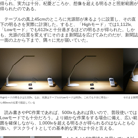
得られ、実力は十分。杞憂どころか、想像を超える明るさと照射範囲が
得られたのである。
テーブルの真上45cmのところに光源部が来るように設置し、その直
下の明るさを実際に計測した。すると、「Highモード」では1,112lx、
「Lowモード」でも612lxと十分過ぎるほどの明るさが得られた。しか
も、光源の位置を変えずにそのまま新聞誌を広げてみたのだが、新聞誌
一面の上から下まで、隅々に光が届いていた。
Highモードの明るさは1,112lx。なお、光源はテーブルか
Lowモードは612lx。これでも十分に明るい
そのまま新聞
ら450mmの位置で固定している
読み書きやPC作業であれば、500lxもあれば良いので、普段使いでは
Lowモードでも十分だろう。より細かな作業をする場合に備え、広い範
囲を確保しながら、1,000lxを超える明るさが得られるのはなんとも心
強い。デスクライトとしての基本的な実力は十分と言える。