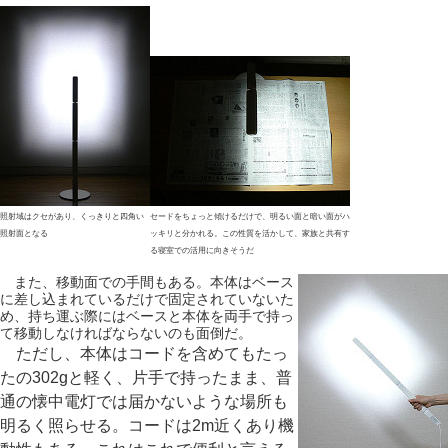
照射域はクセがあり、くっきりと四角い
セードをちょっと傾けるだけで、明るい面と暗い面がハ
照射面となる
ッキリと分かれる。この性質を活かして、家族と共有す
る寝室での活用に向きそうだ
また、移動面での手間もある。本体はベース
に差し込まれているだけで固定されていないた
め、持ち運ぶ際にはベースと本体を両手で持っ
て移動しなければならないのも面倒だ。
ただし、本体はコードを含めてもたっ
たの302gと軽く、片手で持ったまま、普
通の懐中電灯では届かないような場所も
明るく照らせる。コードは2m近くあり機