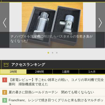
ナノバブルを洗濯機に付けたらバスタオルの生乾き臭が
なくなった!
●
●
●
アクセスランキング
1時間
24時間
1週間
1カ月
【家電レビュー】手ごわい雑草との戦い、コメリの草刈機で完全
勝利 掃除機感覚で使えた
夏の暑さに防熱シールドカーテン 閉めても暗くならない
Francfranc、レンジで焼き目つくグリルと米も炊けるマルチポッ
ト