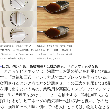
濃さ調節つまみ。写真上段が濃いめ
写真上は、ツマミを「STRONG」で抽出
(STRONG)、中段が軽め(LIGHT)。下段の
したもの、下は「LIGHT」。濃さはそれ
「蒸気排出」は、カプチーノのフォーム
ほど変わらないように見えるが、味も見
ドミルクを作る際に使用する
た目どおり大差はなかった
●
圧力が弱いため、高級機種とは味の差も。「クレマ」も少なめ
ところでビアネッソは、沸騰するお湯の勢いを利用して抽出
する「蒸気加圧式」という方式でエスプレッソを作っている。
密閉されたタンク内で水を沸騰させ、その圧力を利用してお湯
を押し出すというもの。業務用や高額なエスプレッソマシンで
は、9～15気圧をかけてコーヒーを抽出する「強制加圧式」を
採用するが、ビアネッソの蒸気加圧式は4気圧と低い。そのた
め、強制加圧式の味に慣れている人にとっては、物足りなさを