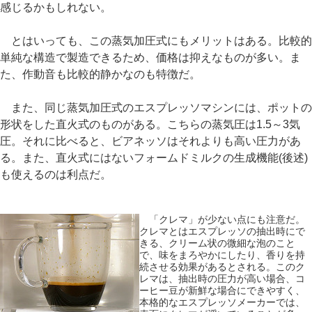
感じるかもしれない。
とはいっても、この蒸気加圧式にもメリットはある。比較的
単純な構造で製造できるため、価格は抑えなものが多い。ま
た、作動音も比較的静かなのも特徴だ。
また、同じ蒸気加圧式のエスプレッソマシンには、ポットの
形状をした直火式のものがある。こちらの蒸気圧は1.5～3気
圧。それに比べると、ビアネッソはそれよりも高い圧力があ
る。また、直火式にはないフォームドミルクの生成機能(後述)
も使えるのは利点だ。
「クレマ」が少ない点にも注意だ。
クレマとはエスプレッソの抽出時にで
きる、クリーム状の微細な泡のこと
で、味をまろやかにしたり、香りを持
続させる効果があるとされる。このク
レマは、抽出時の圧力が高い場合、コ
ーヒー豆が新鮮な場合にできやすく、
本格的なエスプレッソメーカーでは、