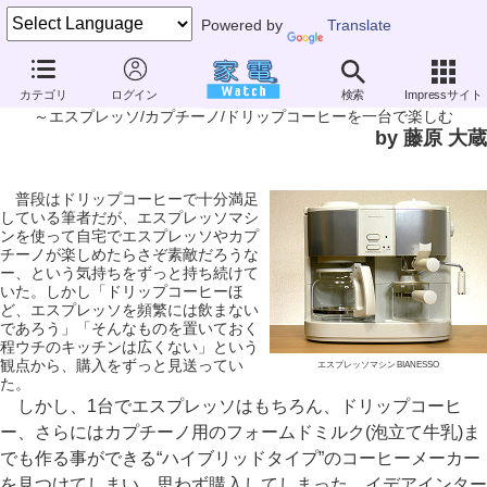
Powered by
Translate
家電製品ミニレビュー
カテゴリ
ログイン
検索
Impressサイト
イデアインターナショナル「エスプレッソマシン BIANESSO」
～エスプレッソ/カプチーノ/ドリップコーヒーを一台で楽しむ
by 藤原 大蔵
普段はドリップコーヒーで十分満足
している筆者だが、エスプレッソマシ
ンを使って自宅でエスプレッソやカプ
チーノが楽しめたらさぞ素敵だろうな
ー、という気持ちをずっと持ち続けて
いた。しかし「ドリップコーヒーほ
ど、エスプレッソを頻繁には飲まない
であろう」「そんなものを置いておく
程ウチのキッチンは広くない」という
観点から、購入をずっと見送ってい
エスプレッソマシン BIANESSO
た。
しかし、1台でエスプレッソはもちろん、ドリップコーヒ
ー、さらにはカプチーノ用のフォームドミルク(泡立て牛乳)ま
でも作る事ができる“ハイブリッドタイプ”のコーヒーメーカー
を見つけてしまい、思わず購入してしまった。イデアインター