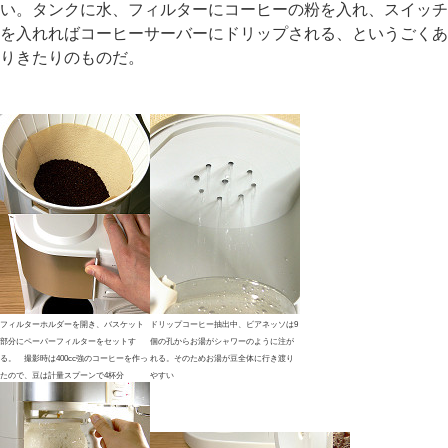
い。タンクに水、フィルターにコーヒーの粉を入れ、スイッチ
を入れればコーヒーサーバーにドリップされる、というごくあ
りきたりのものだ。
フィルターホルダーを開き、バスケット
ドリップコーヒー抽出中、ビアネッソは9
部分にペーパーフィルターをセットす
個の孔からお湯がシャワーのように注が
る。 撮影時は400cc強のコーヒーを作っ
れる。そのためお湯が豆全体に行き渡り
たので、豆は計量スプーンで4杯分
やすい