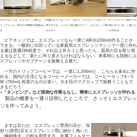
ガラスポットは、エスプレッソ用(上)、ド
同梱されているパーツ。左から、エスプレッソ2カップ
ドリップコーヒー用ガラスポ
リップコーヒー用(下)の2種類が同梱され
用アダプタ、コーヒー豆計量スプーン、エスプレッソ用
が振られている。一度にた
る
ホルダー
ーが作れる
ビアネッソでは、エスプレッソなら一度に4杯分(200ml)作ることが
できる。一般的に出回っている家庭用エスプレッソマシンで一度に作れ
る量は普通2杯程度で、それ以上作ろうと思ったら、器具の豆を取り替
えるなどして、新たに作り直さなければならない。来客時にも気軽にエ
スプレッソやカプチーノを振舞える量だ。
一方のドリップコーヒーでは、一度に1,200mlと、こちらも多めに作
れる。国内の主流となるコーヒーメーカーでは、コーヒーカップ4～5
杯 (750ml) 程度のものが多い。大き目のマグカップで振舞うこともで
きるだろう
●
「タンピング」など面倒な作業もなし。簡単にエスプレッソが作れる
製品の概要を一通り説明したところで、さっそくエスプレッ
ソを作ってみよう。
まずは豆だが、エスプレッソ専用の豆か、深
炒り(焙煎)豆をエスプレッソ用に細かく挽いた
「極細挽き」の粉を用意する。金属フィルター