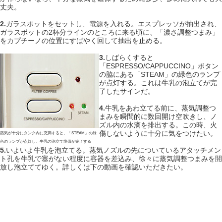
丈夫。
2.
ガラスポットをセットし、電源を入れる。エスプレッソが抽出され、
ガラスポットの2杯分ラインのところに来る頃に、「濃さ調整つまみ」
をカプチーノの位置にすばやく回して抽出を止める。
3.
しばらくすると
「ESPRESSO/CAPPUCCINO」ボタン
の脇にある「STEAM」の緑色のランプ
が点灯する。これは牛乳の泡立てが完
了したサインだ。
4.
牛乳をあわ立てる前に、蒸気調整つ
まみを瞬間的に数回開け空吹きし、ノ
ズル内の水滴を排出する。この時、火
傷しないように十分に気をつけたい。
蒸気が十分にタンク内に充満すると、「STEAM」の緑
色のランプが点灯し、牛乳の泡立て準備が完了する
5.
いよいよ牛乳を泡立てる。蒸気ノズルの先についているアタッチメン
ト孔を牛乳で塞がない程度に容器を差込み、徐々に蒸気調整つまみを開
放し泡立ててゆく。詳しくは下の動画を確認いただきたい。