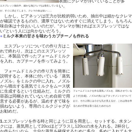
表面にクレマが浮いていることが多
い。
エスプレッソ抽出中、細かな泡(クレマ)は発生している
が、すぐに消えてしまう。クレマの命は短い……
しかし、ビアネッソは圧力が比較的弱いため、抽出中は細かなクレマ
が確認できるものの、濃厚ではないためすぐに消えてしまう。もちろん
味自体は十分おいしいのだが、“クレマが無ければエスプレッソではな
い”という人には向かないだろう。
●
ミルク本来の甘さを味わうカプチーノも作れる
エスプレッソについての作り方はこ
れで終わり。次はこのエスプレッソ
に、本製品で作ったフォームドミルク
を入れ、カプチーノを作ってみよう。
フォームドミルクの作り方を簡単に
説明すると、本体に付いている「蒸気
ノズル」をミルクの中に入れ、ノズル
から噴出する蒸気でミルクをムース状
に生成するという仕組みだ。ミルクの
フォームドミルクを作る蒸気ノズルを、回転させている
容器は同梱されていないため自前で用
ようす(合成)。ノズルの先にはアタッチメントがついて
意する必要があるが、温めすぎて味を
おり、その上部には小さな孔が見えるが、これは泡を作
損ねないよう、専用のミルクジャグが
るための空気を取り込むためのもの
お勧めだ。
1.
エスプレッソを作る時と同じように豆を用意し、セットする。水タン
クには、蒸気用として20ccほどプラスし120ccの水を入れる。2杯分し
か作らないなら、十分な蒸気を確保するために多少、多めに入れても大