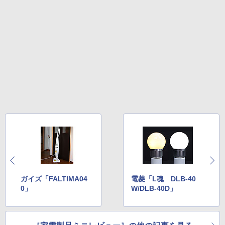
ガイズ「FALTIMA04
電菱「L魂 DLB-40
0」
W/DLB-40D」