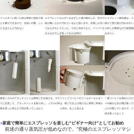
フィルターに残った粉も簡単に指先で落
エスプレッソホルダーをはずした湯の噴出し口。圧力で
エスプレッソ抽出後は、コ
とす事ができるので、水洗いの際、シン
粉が舞い上がり汚れているかと思いきや、水滴しか付い
落ちて受け皿が汚れやすい
クもほとんど汚れない
ておらずキレイだった。十分に冷めてから、ペーパータ
り外しが簡単なので使用後
オルなのでふき取っておけばOKだ
おきたい
蒸気ノズルのアタッチメントは簡単に引き抜ける。ヤケ
ドリップコーヒーのフィルターホルダー
一度コーヒーを淹れただけ
ドに注意して、アタッチメントを取り外し、ノズルの外
は、軽く引き上げ傾けると簡単に本体か
ーや細かな豆が飛び散って
側を湿った布などで拭き取ってしまおう
ら外れ、丸ごと洗える
ぷり付着しているので、フ
拭き取っておこう
●
家庭で簡単にエスプレッソを楽しむ“ビギナー向け”としてお勧め
前述の通り蒸気圧が低めなので、“究極のエスプレッソマシ