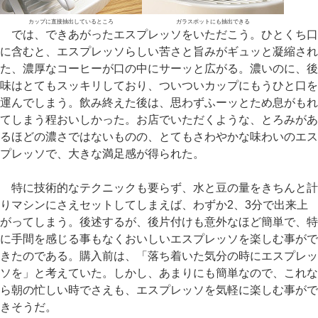
カップに直接抽出しているところ
ガラスポットにも抽出できる
では、できあがったエスプレッソをいただこう。ひとくち口
に含むと、エスプレッソらしい苦さと旨みがギュッと凝縮され
た、濃厚なコーヒーが口の中にサーッと広がる。濃いのに、後
味はとてもスッキリしており、ついついカップにもうひと口を
運んでしまう。飲み終えた後は、思わずふーッとため息がもれ
てしまう程おいしかった。お店でいただくような、とろみがあ
るほどの濃さではないものの、とてもさわやかな味わいのエス
プレッソで、大きな満足感が得られた。
特に技術的なテクニックも要らず、水と豆の量をきちんと計
りマシンにさえセットしてしまえば、わずか2、3分で出来上
がってしまう。後述するが、後片付けも意外なほど簡単で、特
に手間を感じる事もなくおいしいエスプレッソを楽しむ事がで
きたのである。購入前は、「落ち着いた気分の時にエスプレッ
ソを」と考えていた。しかし、あまりにも簡単なので、これな
ら朝の忙しい時でさえも、エスプレッソを気軽に楽しむ事がで
きそうだ。