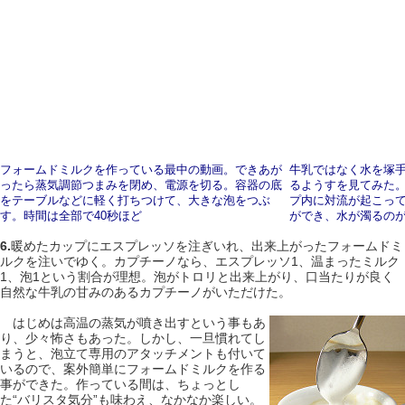
フォームドミルクを作っている最中の動画。できあが
牛乳ではなく水を塚
ったら蒸気調節つまみを閉め、電源を切る。容器の底
るようすを見てみた
をテーブルなどに軽く打ちつけて、大きな泡をつぶ
プ内に対流が起こっ
す。時間は全部で40秒ほど
ができ、水が濁るの
6.
暖めたカップにエスプレッソを注ぎいれ、出来上がったフォームドミ
ルクを注いでゆく。カプチーノなら、エスプレッソ1、温まったミルク
1、泡1という割合が理想。泡がトロリと出来上がり、口当たりが良く
自然な牛乳の甘みのあるカプチーノがいただけた。
はじめは高温の蒸気が噴き出すという事もあ
り、少々怖さもあった。しかし、一旦慣れてし
まうと、泡立て専用のアタッチメントも付いて
いるので、案外簡単にフォームドミルクを作る
事ができた。作っている間は、ちょっとし
た“バリスタ気分”も味わえ、なかなか楽しい。