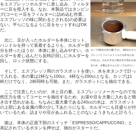
をエスプレッソホルダーに差し込み、フィルタ
ーに豆を投入する。なお、本製品ではタンピン
グ(コーヒー豆をフィルターに詰め込む作業。
エスプレッソの味に関わるとされる)の必要は
ない。平らになるように豆をセットすればOK
だ。
次に、豆が入ったホルダーを本体にセット。
ハンドルを持って装着するよりも、ホルダー部
分を持ったほうが、本体に差し込みやすい。ホ
カップ2杯分の豆の量(下)と、2杯分のエス
ルダーを差し込んだら反時計回しにホルダーを
プレッソとフォームドミルクを作るため
回し、ロック状態にする。
の水(上)。入れすぎると噴き出す恐れがあ
るため、分量はきちんと計っておきたい
そして、エスプレッソ用のガラスポットを使い、水を水タンクで計っ
て入れる。水の量は2杯なら100cc、4杯なら200ccとなる。カップは1
杯だけでなく、2杯同時も可能。また、ガラスポットにも抽出できる。
ここで注意したいのが、水と豆の量。エスプレッソメーカーなので当
然圧力を使ってコーヒーを抽出するため、お湯や豆を大量に入れると噴
き出す恐れがある。ちなみに最大量である240ccの水は、ガラスポット
の上部にある金属の帯の少し下あたりになる。ホルダーにも目盛りが付
いているため、詰まりや豆があふれることのないようきちんと計ろう。
後は、本体の正面下部のスイッチ「ESPRESSO/CAPPUCCINO」と
表記されているボタンを押せば、抽出がスタートだ。