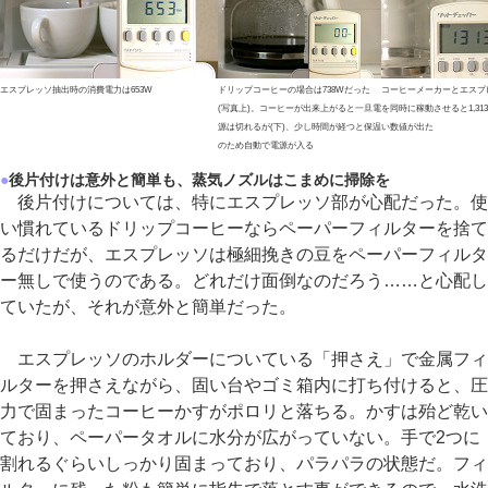
エスプレッソ抽出時の消費電力は653W
ドリップコーヒーの場合は738Wだった
コーヒーメーカーとエスプ
(写真上)。コーヒーが出来上がると一旦電
を同時に稼動させると1,31
源は切れるが(下)、少し時間が経つと保温
い数値が出た
のため自動で電源が入る
●
後片付けは意外と簡単も、蒸気ノズルはこまめに掃除を
後片付けについては、特にエスプレッソ部が心配だった。使
い慣れているドリップコーヒーならペーパーフィルターを捨て
るだけだが、エスプレッソは極細挽きの豆をペーパーフィルタ
ー無しで使うのである。どれだけ面倒なのだろう……と心配し
ていたが、それが意外と簡単だった。
エスプレッソのホルダーについている「押さえ」で金属フィ
ルターを押さえながら、固い台やゴミ箱内に打ち付けると、圧
力で固まったコーヒーかすがポロリと落ちる。かすは殆ど乾い
ており、ペーパータオルに水分が広がっていない。手で2つに
割れるぐらいしっかり固まっており、パラパラの状態だ。フィ