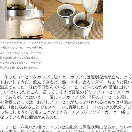
フィルターホルダーには“ストップ＆サー
おいしいドリップコーヒーができあがった
ブ機能”がついている。コーヒー抽出中に
ガラスポットをはずしても、ホルダーの
孔を自動的に塞いでくれる仕組みだ。コ
ーヒーがぴたりと止まり、コーヒーは一
滴たりとも垂れ落ちる事が無かった
作ったコーヒーをカップに注ぐと、カップには透明な泡が立ち、とて
もおいしそうだ。飲んでみると、熱すぎず、ぬるすぎず、ちょうど良い
温度であった。味は毎日飲んでいるコーヒーと同じなため“普通におい
しい”といったところ。言ってしまえば普通のドリップコーヒーメーカ
ーであるが、とはいえ、一度にマグカップで2、3杯のコーヒーを楽し
む筆者にとっては、おいしいコーヒーがたっぷり作れるのもやはり魅力
的。1台に収めることで省スペースに貢献したり、そのときの気分で“ど
っちにしようか”と選ぶことができる。エスプレッソメーカーと一緒に
なっている点に価値があるのだ。
コーヒーを淹れた後は、マシンは自動的に保温状態になるが、つい本