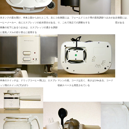
水タンクの蓋を開け、本体上面からみたところ。左にコ
右側面には、フォームドミルク用の蒸気調節つまみがあ
左側面には、
ーヒーメーカー、右にエスプレッソの給水部分がある。
り、これで泡立ての調整をする
窓がある
画像の右下にあるつまみは、エスプレッソの濃さを調節
と蒸気ノズルの切り替えに使用する
本体のスイッチは、ドリップコーヒー用(上)、エスプレ
マシンの底。コードは太く、長さは1.4mある。コード
ッソ用のスイッチ(下)の2つ
収納スペースも用意されている