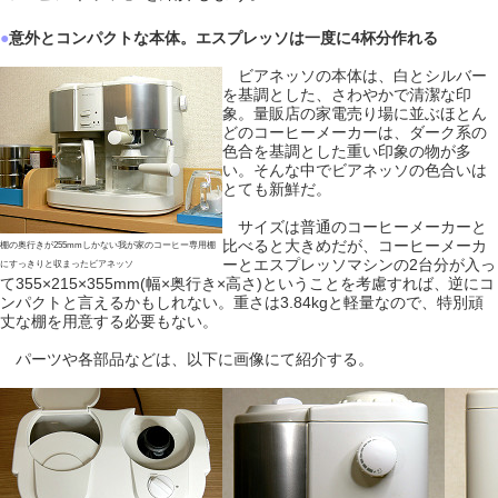
●
意外とコンパクトな本体。エスプレッソは一度に4杯分作れる
ビアネッソの本体は、白とシルバー
を基調とした、さわやかで清潔な印
象。量販店の家電売り場に並ぶほとん
どのコーヒーメーカーは、ダーク系の
色合を基調とした重い印象の物が多
い。そんな中でビアネッソの色合いは
とても新鮮だ。
サイズは普通のコーヒーメーカーと
比べると大きめだが、コーヒーメーカ
棚の奥行きが255mmしかない我が家のコーヒー専用棚
ーとエスプレッソマシンの2台分が入っ
にすっきりと収まったビアネッソ
て355×215×355mm(幅×奥行き×高さ)ということを考慮すれば、逆にコ
ンパクトと言えるかもしれない。重さは3.84kgと軽量なので、特別頑
丈な棚を用意する必要もない。
パーツや各部品などは、以下に画像にて紹介する。