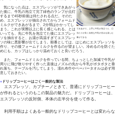
気になった点は、エスプレッソができあがっ
た後に、牛乳の泡立て完了緑色のランプが点灯
するまで45秒前後は待たされる点だ。そのた
め、エスプレッソが抽出されてからフォームド
ミルクができあがるまで、2分弱はかかってし
まう。これが実際以上に長く感じられる。とは
できあがり。上手に牛乳が泡立つと、口
いっても、先に牛乳を泡立てた後にエスプレッ
当たりが良く自然な牛乳の甘みを楽しむ
ソを抽出すると、お湯が高温すぎてエスプレッ
事ができる
ソの味に悪影響が出てしまう。順番としては、はじめにエスプレッソを
作り、その後フォームドミルクを作るのが望ましい。冷めるのを防ぐた
めにも、カップはしっかり温めておくと良いだろう。
また、フォームドミルクを作っている間、ちょっとした加減で牛乳が
周りに飛び散りやすく作った直後はノズルの先から牛乳がポタポタと垂
れ落ち、テーブルを汚してしまう。濡れ布巾やペーパータオルは必ず用
意しておきたい。
●
ドリップコーヒーはごく一般的な製法
エスプレッソ、カプチーノときて、普通にドリップコーヒー
が作れるというのもこの製品の魅力だ。ドリップコーヒーは、
エスプレッソの反対側、本体の左半分を使って作る。
利用手順はよくある一般的なドリップコーヒーとは変わらな