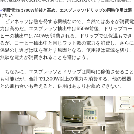
体の電源を切り忘れる事があった。消し忘れないように注意が必要だ。
●
消費電力は700W前後と高め。エスプレッソ/ドリップの同時使用は避
けたい
ビアネッソは熱を発する機械なので、当然ではあるが消費電
力は高めだ。エスプレッソ抽出中は650W前後、ドリップコー
ヒーの抽出中は740Wが消費される。ドリップでは保温もでき
るが、コーヒー抽出中と同じワット数の電力を消費し、さらに
保温のし過ぎは味を落とす原因となる。使用後は電源を切り、
無駄な電力が消費されることを避けよう。
ちなみに、エスプレッソとドリップは同時に稼働させること
も可能だが、合計で1,300W以上の電力を消費する。他の機器
との兼ね合いも考えると、併用はあまりお薦めできない。