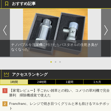
おすすめ記事
ナノバブルを洗濯機に付けたらバスタオルの生乾き臭が
なくなった!
●
●
●
アクセスランキング
1時間
24時間
1週間
1カ月
【家電レビュー】手ごわい雑草との戦い、コメリの草刈機で完全
勝利 掃除機感覚で使えた
Francfranc、レンジで焼き目つくグリルと米も炊けるマルチポッ
ト