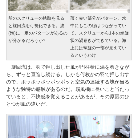
船のスクリューの軌跡を見る
薄く赤い部分がパターン。水
と旋回流を可視化できる。波
中にもこの線はつながってい
(泡)に一定のパターンがあるの
て、スクリューから1本の螺旋
が分かるだろうか?
状の渦巻きができている。海
上には螺旋の一部が見えてい
るというわけ
旋回流は、羽で押し出した風が円柱状に渦を巻きなが
ら、ずっと直進し続ける。しかも何枚かの羽で押し出す
ので、ボッボッボッボッボッと空気の連続する塊が当る
ような独特の感触があるのだ。扇風機に長いこと当たっ
ていると、不快感を覚えることがあるが、その原因のひ
とつが風の違いだ。