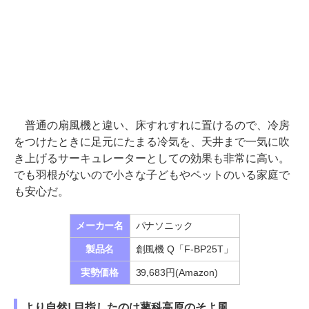
普通の扇風機と違い、床すれすれに置けるので、冷房
をつけたときに足元にたまる冷気を、天井まで一気に吹
き上げるサーキュレーターとしての効果も非常に高い。
でも羽根がないので小さな子どもやペットのいる家庭で
も安心だ。
メーカー名
パナソニック
製品名
創風機 Q「F-BP25T」
実勢価格
39,683円(Amazon)
より自然! 目指したのは蓼科高原のそよ風