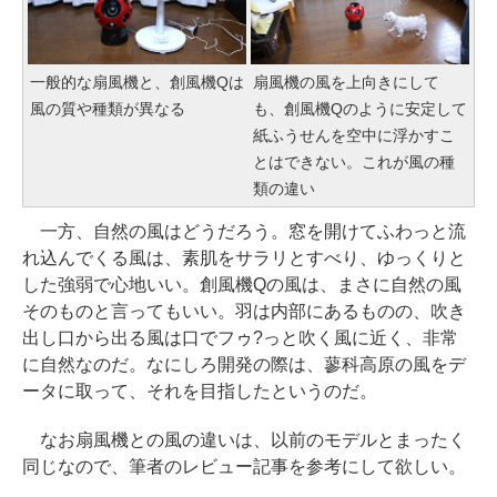
一般的な扇風機と、創風機Qは
扇風機の風を上向きにして
風の質や種類が異なる
も、創風機Qのように安定して
紙ふうせんを空中に浮かすこ
とはできない。これが風の種
類の違い
一方、自然の風はどうだろう。窓を開けてふわっと流
れ込んでくる風は、素肌をサラリとすべり、ゆっくりと
した強弱で心地いい。創風機Qの風は、まさに自然の風
そのものと言ってもいい。羽は内部にあるものの、吹き
出し口から出る風は口でフゥ?っと吹く風に近く、非常
に自然なのだ。なにしろ開発の際は、蓼科高原の風をデ
ータに取って、それを目指したというのだ。
なお扇風機との風の違いは、以前のモデルとまったく
同じなので、筆者のレビュー記事を参考にして欲しい。