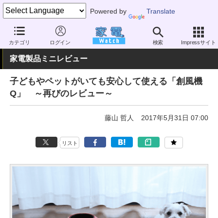
Powered by
Translate
家電 Watch
空調家電
扇風機
サーキュレーター
カテゴリ
ログイン
検索
Impressサイト
家電製品ミニレビュー
子どもやペットがいても安心して使える「創風機
Q」 ～再びのレビュー～
藤山 哲人
2017年5月31日 07:00
リスト