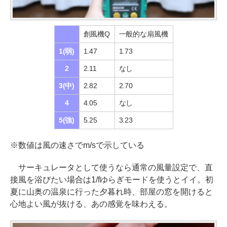
創風機Q
一般的な扇風機
1(弱)
1.47
1.73
2
2.11
なし
3(中)
2.82
2.70
4
4.05
なし
5(強)
5.25
3.23
※数値は風の速さでm/sで示している
サーキュレータとして使うなら通常の風量設定で、直
接風を浴びたい場合は1/fゆらぎモードを使うとイイ。初
夏に山奥の温泉に行った夕暮れ時、部屋の窓を開けると
心地よい風が抜ける、あの感覚を味わえる。