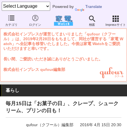
Powered by
Translate
家電 Watch
暮らし
メニュー・食材
スイーツ
カテゴリ
ログイン
検索
Impressサイト
株式会社インプレスが運営してまいりました「qufour（クフー
ル）」は、2019年2月28日をもちまして、同社が運営する「家電 W
atch」へ全記事を移管いたしました。今後は家電 Watchをご愛読
いただけますと幸いです。
長い間、ご愛読いただき誠にありがとうございました。
株式会社インプレス qufour編集部
暮らし
毎月15日は「お菓子の日」、クレープ、シューク
リーム、プリンの日も！
qufour（クフール）編集部
2016年 4月 15日 20:30