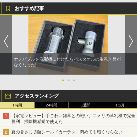
おすすめ記事
ナノバブルを洗濯機に付けたらバスタオルの生乾き臭が
なくなった!
●
●
●
アクセスランキング
1時間
24時間
1週間
1カ月
【家電レビュー】手ごわい雑草との戦い、コメリの草刈機で完全
勝利 掃除機感覚で使えた
夏の暑さに防熱シールドカーテン 閉めても暗くならない