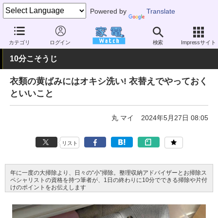
Powered by
Translate
家電 Watch
暮らし
住まい・雑貨
洗濯・クリーニング
カテゴリ
ログイン
検索
Impressサイト
10分こそうじ
衣類の黄ばみにはオキシ洗い! 衣替えでやっておく
といいこと
丸 マイ
2024年5月27日 08:05
リスト
年に一度の大掃除より、日々の“小”掃除。整理収納アドバイザーとお掃除ス
ペシャリストの資格を持つ筆者が、1日の終わりに10分でできる掃除や片付
けのポイントをお伝えします