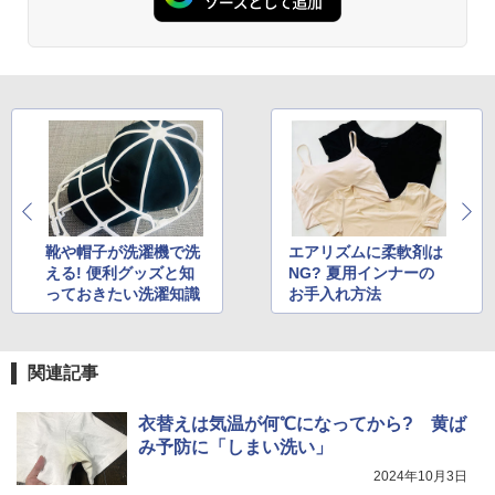
靴や帽子が洗濯機で洗
エアリズムに柔軟剤は
える! 便利グッズと知
NG? 夏用インナーの
っておきたい洗濯知識
お手入れ方法
関連記事
衣替えは気温が何℃になってから? 黄ば
み予防に「しまい洗い」
2024年10月3日