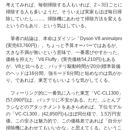
考えてみれば、毎朝掃除する人もいれば、2～3日ごとに
掃除する人も多いようだ。そういえば実家もほぼ毎日掃
除していたし……。掃除機にあわせて掃除方法を変える
というのもあり、という気はしている。
筆者の結論は、本命はダイソン「Dyson V8 animalpro
(実売63,760円)」。ちょっと予算オーバーではあるが、
大きな不満が無いという意味で、一番選びやすかった。
価格を抑えた「V6 Fluffy」(実売価格54,210円)もある
が、V8と比べると、バッテリ駆動時間が20分(標準装備
のヘッドは16分間、強モード6分間)と短めなのは気がか
り。であれば、東芝でもいいような気がしてくる。
フィーリング的に一番気に入った東芝「VC-CL1300」
(57,090円)は、バッテリに不安がある。ただ、ふとんブ
ラシなどのアタッチメントをあきらめれば、下位モデル
の「VC-CL300」(42,850円)もほぼ同仕様で、1.5万円安
価。この安さは魅力的で、この価格差であれば「自分が
掃除機にあわせてもいいかな」と思えてくる。というこ