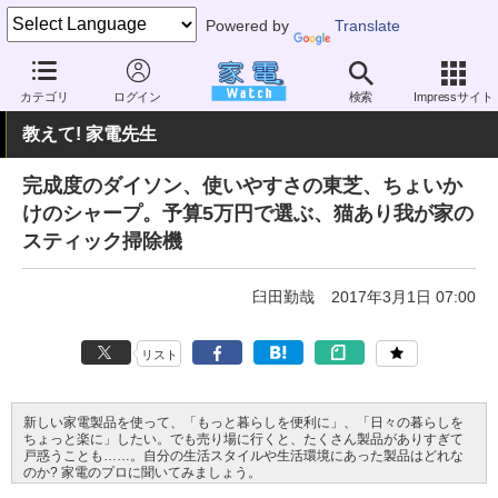
Powered by
Translate
家電 Watch
生活家電
掃除機
スティック型
カテゴリ
ログイン
検索
Impressサイト
教えて! 家電先生
完成度のダイソン、使いやすさの東芝、ちょいか
けのシャープ。予算5万円で選ぶ、猫あり我が家の
スティック掃除機
臼田勤哉
2017年3月1日 07:00
リスト
新しい家電製品を使って、「もっと暮らしを便利に」、「日々の暮らしを
ちょっと楽に」したい。でも売り場に行くと、たくさん製品がありすぎて
戸惑うことも……。自分の生活スタイルや生活環境にあった製品はどれな
のか? 家電のプロに聞いてみましょう。