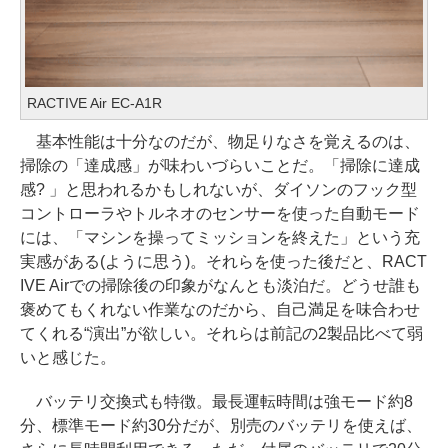
RACTIVE Air EC-A1R
基本性能は十分なのだが、物足りなさを覚えるのは、
掃除の「達成感」が味わいづらいことだ。「掃除に達成
感? 」と思われるかもしれないが、ダイソンのフック型
コントローラやトルネオのセンサーを使った自動モード
には、「マシンを操ってミッションを終えた」という充
実感がある(ように思う)。それらを使った後だと、RACT
IVE Airでの掃除後の印象がなんとも淡泊だ。どうせ誰も
褒めてもくれない作業なのだから、自己満足を味合わせ
てくれる“演出”が欲しい。それらは前記の2製品比べて弱
いと感じた。
バッテリ交換式も特徴。最長運転時間は強モード約8
分、標準モード約30分だが、別売のバッテリを使えば、