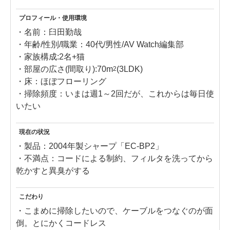
プロフィール・使用環境
・名前：臼田勤哉
・年齢/性別/職業：40代/男性/AV Watch編集部
・家族構成:2名+猫
・部屋の広さ(間取り):70m
(3LDK)
2
・床：ほぼフローリング
・掃除頻度：いまは週1～2回だが、これからは毎日使
いたい
現在の状況
・製品：2004年製シャープ「EC-BP2」
・不満点：コードによる制約、フィルタを洗ってから
乾かすと異臭がする
こだわり
・こまめに掃除したいので、ケーブルをつなぐのが面
倒。とにかくコードレス