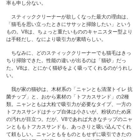
率も申し分ない。
スティッククリーナーが欲しくなった最大の理由は、
「猫毛を思い立ったときにササッと掃除したい」という
もの。V8は、ちょっと重たいもののキャニスター型より
は手軽だし、なにより吸引力が素晴らしい。
ちなみに、どのスティッククリーナーでも猫毛はきっ
ちり掃除できた。性能の違いが出るのは「猫砂」だっ
た。V8は、とにかく猫砂をよく吸ってくれるのがうれし
い。
我が家の猫砂は、木材系の「ニャンとも清潔トイレ 抗
菌チップ」と、おから素材の「トフカスサンド」の2種
類。ニャンともは大粒で吸引力が必要なタイプ、一方の
トフカスサンドはチップ自体は小さいが、粉状のため床
の汚れが目立つ。だが、V8であれば大きなチップのニャ
ンとももトフカスサンドも、あっさりと吸い込んでくれ
て頼もしい。ニャンともをものともせずに吸引できたの