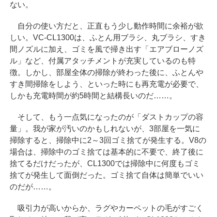
ない。
自分の使い方だと、正直もう少し動作時間に余裕が欲
しい。VC-CL1300は、ふとん用ブラシ、丸ブラシ、すき
間ノズルに加え、ゴミを風で掃き出す「エアブローノズ
ル」など、付属アタッチメントが充実しているのも特
徴。しかし、部屋全体の掃除が終わった後に、ふとんや
すき間掃除をしよう、といった時にも再充電が必要で、
しかも充電時間が約5時間と結構長いのだ……。
そして、もう一点気になったのが「ダストカップの容
量」。我が家が汚いのかもしれないが、3部屋を一気に
掃除すると、掃除中に2～3回ゴミ捨てが発生する。V8の
場合は、掃除中のゴミ捨ては基本的に不要で、終了後に
捨てるだけだったが、CL1300では掃除中に何度もゴミ
捨てが発生して面倒だった。ゴミ捨て自体は簡単でいい
のだが……。
吸引力が高いからか、ラグやカーペットの毛がすごく