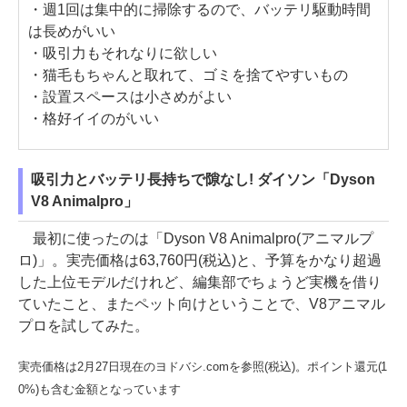
・週1回は集中的に掃除するので、バッテリ駆動時間
は長めがいい
・吸引力もそれなりに欲しい
・猫毛もちゃんと取れて、ゴミを捨てやすいもの
・設置スペースは小さめがよい
・格好イイのがいい
吸引力とバッテリ長持ちで隙なし! ダイソン「Dyson
V8 Animalpro」
最初に使ったのは「Dyson V8 Animalpro(アニマルプ
ロ)」。実売価格は63,760円(税込)と、予算をかなり超過
した上位モデルだけれど、編集部でちょうど実機を借り
ていたこと、またペット向けということで、V8アニマル
プロを試してみた。
実売価格は2月27日現在のヨドバシ.comを参照(税込)。ポイント還元(1
0%)も含む金額となっています