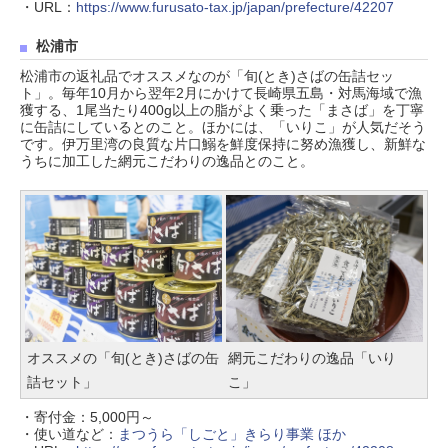
・URL：
https://www.furusato-tax.jp/japan/prefecture/42207
松浦市
松浦市の返礼品でオススメなのが「旬(とき)さばの缶詰セッ
ト」。毎年10月から翌年2月にかけて長崎県五島・対馬海域で漁
獲する、1尾当たり400g以上の脂がよく乗った「まさば」を丁寧
に缶詰にしているとのこと。ほかには、「いりこ」が人気だそう
です。伊万里湾の良質な片口鰯を鮮度保持に努め漁獲し、新鮮な
うちに加工した網元こだわりの逸品とのこと。
オススメの「旬(とき)さばの缶
網元こだわりの逸品「いり
詰セット」
こ」
・寄付金：5,000円～
・使い道など：
まつうら「しごと」きらり事業 ほか