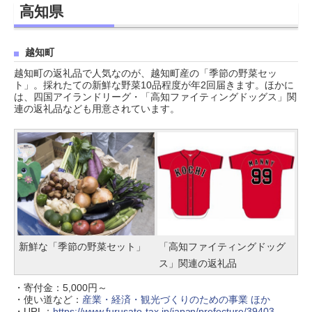
高知県
越知町
越知町の返礼品で人気なのが、越知町産の「季節の野菜セッ
ト」。採れたての新鮮な野菜10品程度が年2回届きます。ほかに
は、四国アイランドリーグ・「高知ファイティングドッグス」関
連の返礼品なども用意されています。
新鮮な「季節の野菜セット」
「高知ファイティングドッグ
ス」関連の返礼品
・寄付金：5,000円～
・使い道など：
産業・経済・観光づくりのための事業 ほか
・URL：
https://www.furusato-tax.jp/japan/prefecture/39403