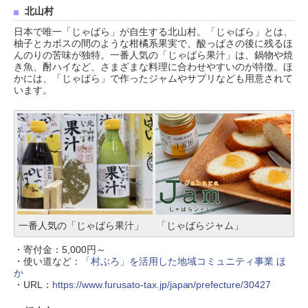
北山村
日本で唯一「じゃばら」が自生する北山村。「じゃばら」とは、
柚子とカボスの間のような柑橘系果実で、酸っぱさの後に残るほ
んのりの苦味が独特。一番人気の「じゃばら果汁」は、鍋物や焼
き魚、酎ハイなど、さまざまな料理に合わせやすいのが特徴。ほ
かには、「じゃばら」で作ったジャムやサプリなども用意されて
います。
一番人気の「じゃばら果汁」
「じゃばらジャム」
・寄付金：5,000円～
・使い道など：
「村ぶろ」を活用した地域コミュニティ事業 ほ
か
・URL：
https://www.furusato-tax.jp/japan/prefecture/30427