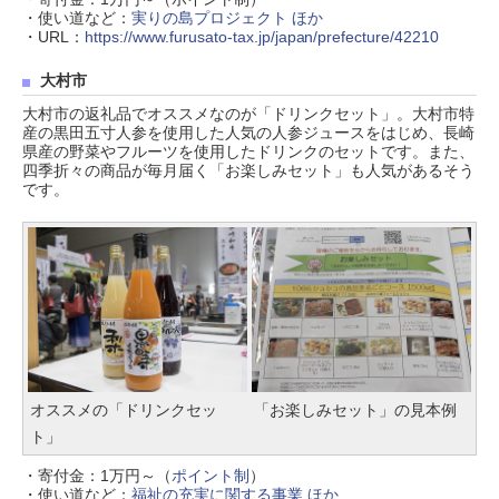
・使い道など：
実りの島プロジェクト ほか
・URL：
https://www.furusato-tax.jp/japan/prefecture/42210
大村市
大村市の返礼品でオススメなのが「ドリンクセット」。大村市特
産の黒田五寸人参を使用した人気の人参ジュースをはじめ、長崎
県産の野菜やフルーツを使用したドリンクのセットです。また、
四季折々の商品が毎月届く「お楽しみセット」も人気があるそう
です。
オススメの「ドリンクセッ
「お楽しみセット」の見本例
ト」
・寄付金：1万円～（
ポイント制
）
・使い道など：
福祉の充実に関する事業 ほか