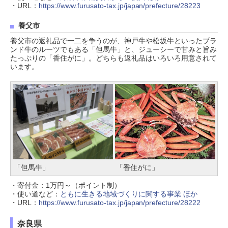
・URL：
https://www.furusato-tax.jp/japan/prefecture/28223
養父市
養父市の返礼品で一二を争うのが、神戸牛や松坂牛といったブラ
ンド牛のルーツでもある「但馬牛」と、ジューシーで甘みと旨み
たっぷりの「香住がに」。どちらも返礼品はいろいろ用意されて
います。
「但馬牛」
「香住がに」
・寄付金：1万円～（ポイント制）
・使い道など：
ともに生きる地域づくりに関する事業 ほか
・URL：
https://www.furusato-tax.jp/japan/prefecture/28222
奈良県