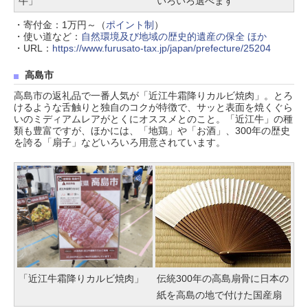
牛」
いろいろ選べます
・寄付金：1万円～（
ポイント制
）
・使い道など：
自然環境及び地域の歴史的遺産の保全 ほか
・URL：
https://www.furusato-tax.jp/japan/prefecture/25204
高島市
高島市の返礼品で一番人気が「近江牛霜降りカルビ焼肉」。とろ
けるような舌触りと独自のコクが特徴で、サッと表面を焼くぐら
いのミディアムレアがとくにオススメとのこと。「近江牛」の種
類も豊富ですが、ほかには、「地鶏」や「お酒」、300年の歴史
を誇る「扇子」などいろいろ用意されています。
「近江牛霜降りカルビ焼肉」
伝統300年の高島扇骨に日本の
紙を高島の地で付けた国産扇