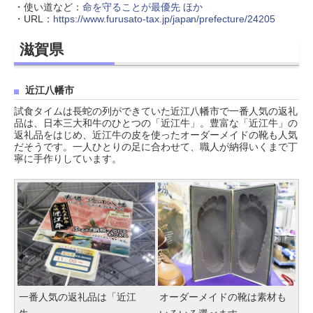
・使い道など：
命を守ることが最優先 ほか
・URL：
https://www.furusato-tax.jp/japan/prefecture/24205
滋賀県
近江八幡市
試食タイムは長蛇の列ができていた近江八幡市で一番人気の返礼
品は、日本三大和牛のひとつの「近江牛」。豊富な「近江牛」の
返礼品をはじめ、近江牛の皮を使ったオーダーメイドの靴も人気
だそうです。一人ひとりの足に合わせて、職人が納得いくまで丁
寧に手作りしています。
一番人気の返礼品は「近江
オーダーメイドの靴は素材も