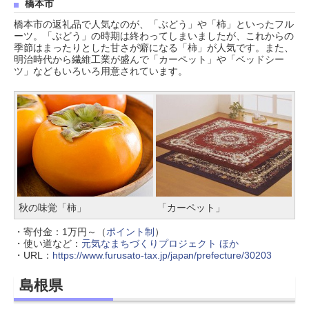
橋本市
橋本市の返礼品で人気なのが、「ぶどう」や「柿」といったフル
ーツ。「ぶどう」の時期は終わってしまいましたが、これからの
季節はまったりとした甘さが癖になる「柿」が人気です。また、
明治時代から繊維工業が盛んで「カーペット」や「ベッドシー
ツ」などもいろいろ用意されています。
秋の味覚「柿」
「カーペット」
・寄付金：1万円～（
ポイント制
）
・使い道など：
元気なまちづくりプロジェクト ほか
・URL：
https://www.furusato-tax.jp/japan/prefecture/30203
島根県