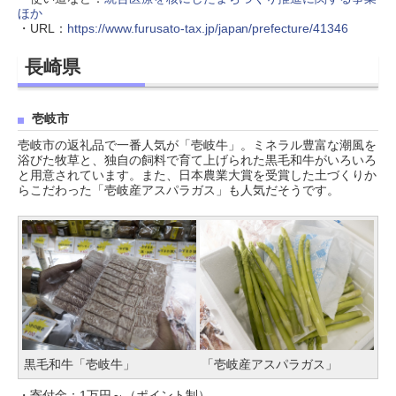
ほか
・URL：
https://www.furusato-tax.jp/japan/prefecture/41346
長崎県
壱岐市
壱岐市の返礼品で一番人気が「壱岐牛」。ミネラル豊富な潮風を
浴びた牧草と、独自の飼料で育て上げられた黒毛和牛がいろいろ
と用意されています。また、日本農業大賞を受賞した土づくりか
らこだわった「壱岐産アスパラガス」も人気だそうです。
黒毛和牛「壱岐牛」
「壱岐産アスパラガス」
・寄付金：1万円～（ポイント制）