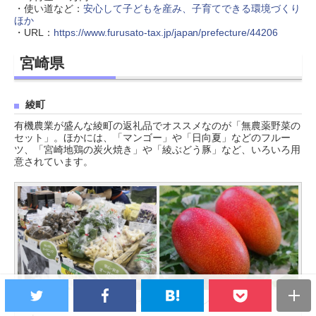
・使い道など：
安心して子どもを産み、子育てできる環境づくり
ほか
・URL：
https://www.furusato-tax.jp/japan/prefecture/44206
宮崎県
綾町
有機農業が盛んな綾町の返礼品でオススメなのが「無農薬野菜の
セット」。ほかには、「マンゴー」や「日向夏」などのフルー
ツ、「宮崎地鶏の炭火焼き」や「綾ぶどう豚」など、いろいろ用
意されています。
オススメの「無農薬野菜のセ
完熟「マンゴー」