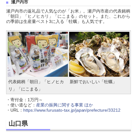
瀬戸内市
瀬戸内市の返礼品で人気なのが「お米」。瀬戸内市産の代表銘柄
「朝日」「ヒノヒカリ」「にこまる」のセット。また、これから
の季節は生産量ベスト3に入る「牡蠣」も人気です。
代表銘柄「朝日」「ヒノヒカ
新鮮でおいしい「牡蠣」
リ」「にこまる」
・寄付金：1万円～
・使い道など：
産業の振興に関する事業 ほか
・URL：
https://www.furusato-tax.jp/japan/prefecture/33212
山口県