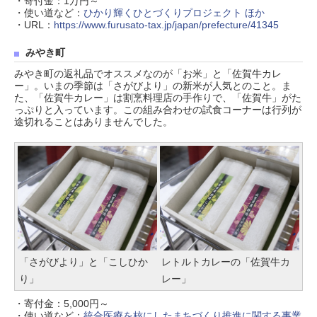
・寄付金：1万円～
・使い道など：
ひかり輝くひとづくりプロジェクト ほか
・URL：
https://www.furusato-tax.jp/japan/prefecture/41345
みやき町
みやき町の返礼品でオススメなのが「お米」と「佐賀牛カレ
ー」。いまの季節は「さがびより」の新米が人気とのこと。ま
た、「佐賀牛カレー」は割烹料理店の手作りで、「佐賀牛」がた
っぷりと入っています。この組み合わせの試食コーナーは行列が
途切れることはありませんでした。
「さがびより」と「こしひか
レトルトカレーの「佐賀牛カ
り」
レー」
・寄付金：5,000円～
・使い道など：
統合医療を核にしたまちづくり推進に関する事業