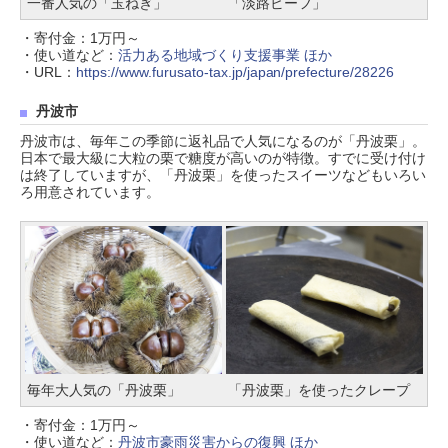
一番人気の「玉ねぎ」
「淡路ビーフ」
・寄付金：1万円～
・使い道など：
活力ある地域づくり支援事業 ほか
・URL：
https://www.furusato-tax.jp/japan/prefecture/28226
丹波市
丹波市は、毎年この季節に返礼品で人気になるのが「丹波栗」。
日本で最大級に大粒の栗で糖度が高いのが特徴。すでに受け付け
は終了していますが、「丹波栗」を使ったスイーツなどもいろい
ろ用意されています。
毎年大人気の「丹波栗」
「丹波栗」を使ったクレープ
・寄付金：1万円～
・使い道など：
丹波市豪雨災害からの復興 ほか