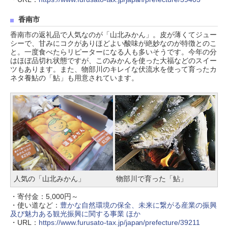
香南市
香南市の返礼品で人気なのが「山北みかん」。皮が薄くてジュー
シーで、甘みにコクがありほどよい酸味が絶妙なのが特徴とのこ
と。一度食べたらリピーターになる人も多いそうです。今年の分
はほぼ品切れ状態ですが、このみかんを使った大福などのスイー
ツもあります。また、物部川のキレイな伏流水を使って育ったカ
ネタ養鮎の「鮎」も用意されています。
人気の「山北みかん」
物部川で育った「鮎」
・寄付金：5,000円～
・使い道など：
豊かな自然環境の保全、未来に繋がる産業の振興
及び魅力ある観光振興に関する事業 ほか
・URL：
https://www.furusato-tax.jp/japan/prefecture/39211