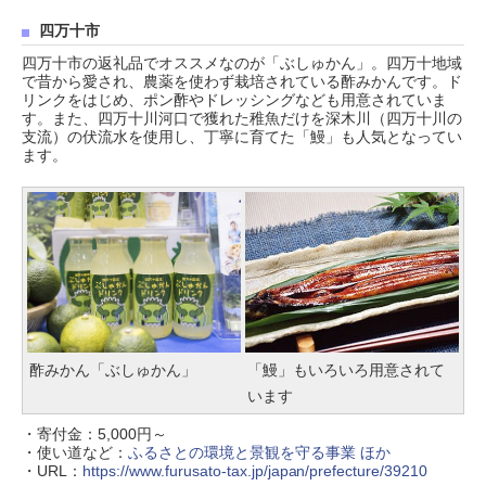
四万十市
四万十市の返礼品でオススメなのが「ぶしゅかん」。四万十地域
で昔から愛され、農薬を使わず栽培されている酢みかんです。ド
リンクをはじめ、ポン酢やドレッシングなども用意されていま
す。また、四万十川河口で獲れた稚魚だけを深木川（四万十川の
支流）の伏流水を使用し、丁寧に育てた「鰻」も人気となってい
ます。
酢みかん「ぶしゅかん」
「鰻」もいろいろ用意されて
います
・寄付金：5,000円～
・使い道など：
ふるさとの環境と景観を守る事業 ほか
・URL：
https://www.furusato-tax.jp/japan/prefecture/39210