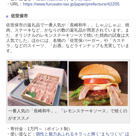
・URL：
https://www.furusato-tax.jp/japan/prefecture/42205
佐世保市
佐世保市の返礼品で一番人気が「長崎和牛」。しゃぶしゃぶ、焼
肉、ステーキなど、かなりの数の返礼品が用意されています。ま
た、オリジナルのレモンステーキソースで焼いた焼肉の試食は大
人気でした。ほかには、名物の「佐世保バーガー」や「カステ
ラ」などのスイーツ、「お酒」などラインナップも充実していま
す。
一番人気の「長崎和牛」。「レモンステーキソース」で焼くの
がオススメ
・寄付金：1万円～（ポイント制）
・使い道など：
個性と魅力あふれるキラっと輝く“まちづくり” ほ