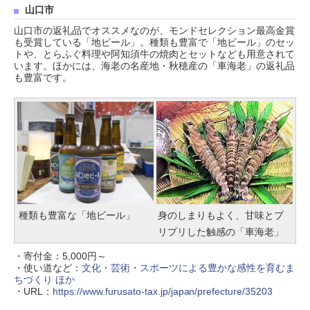
山口市
山口市の返礼品でオススメなのが、モンドセレクション最高金賞
も受賞している「地ビール」。種類も豊富で「地ビール」のセッ
トや、とらふぐ料理や阿知須牛の焼肉とセットなども用意されて
います。ほかには、海老の名産地・秋穂産の「車海老」の返礼品
も豊富です。
種類も豊富な「地ビール」
身のしまりもよく、甘味とプ
リプリした触感の「車海老」
・寄付金：5,000円～
・使い道など：
文化・芸術・スポーツによる豊かな感性を育むま
ちづくり ほか
・URL：
https://www.furusato-tax.jp/japan/prefecture/35203