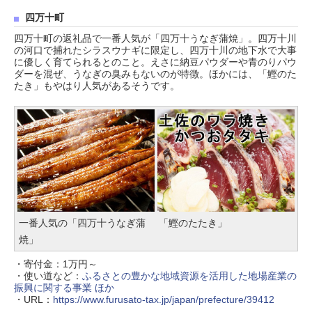
四万十町
四万十町の返礼品で一番人気が「四万十うなぎ蒲焼」。四万十川
の河口で捕れたシラスウナギに限定し、四万十川の地下水で大事
に優しく育てられるとのこと。えさに納豆パウダーや青のりパウ
ダーを混ぜ、うなぎの臭みもないのが特徴。ほかには、「鰹のた
たき」もやはり人気があるそうです。
一番人気の「四万十うなぎ蒲
「鰹のたたき」
焼」
・寄付金：1万円～
・使い道など：
ふるさとの豊かな地域資源を活用した地場産業の
振興に関する事業 ほか
・URL：
https://www.furusato-tax.jp/japan/prefecture/39412