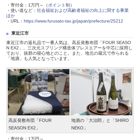
・寄付金：1万円～（
ポイント制
）
・使い道など：
社会福祉および高齢者福祉の向上に関する事業
ほか
・URL：
https://www.furusato-tax.jp/japan/prefecture/25212
東近江市
東近江市の返礼品で一番人気は、高反発敷布団「FOUR SEASO
N EX2」。三次元スプリング構造体ブレスエアーを中芯に採用し
ており、抜群の寝心地とのこと。また、地元の蔵元で作られる
「地酒」も人気となっています。
高反発敷布団「FOUR
地酒の「大治郎」と「SHIRO
SEASON EX2」
NEKO」
・寄付金：1万円～