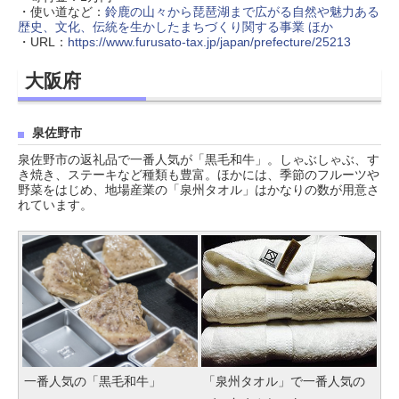
・使い道など：
鈴鹿の山々から琵琶湖まで広がる自然や魅力ある
歴史、文化、伝統を生かしたまちづくり関する事業 ほか
・URL：
https://www.furusato-tax.jp/japan/prefecture/25213
大阪府
泉佐野市
泉佐野市の返礼品で一番人気が「黒毛和牛」。しゃぶしゃぶ、す
き焼き、ステーキなど種類も豊富。ほかには、季節のフルーツや
野菜をはじめ、地場産業の「泉州タオル」はかなりの数が用意さ
れています。
一番人気の「黒毛和牛」
「泉州タオル」で一番人気の