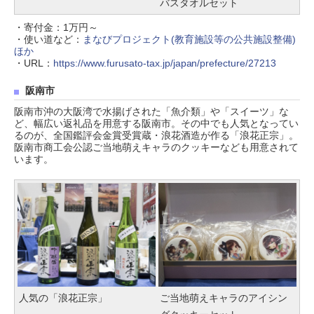
バスタオルセット
・寄付金：1万円～
・使い道など：
まなびプロジェクト(教育施設等の公共施設整備)
ほか
・URL：
https://www.furusato-tax.jp/japan/prefecture/27213
阪南市
阪南市沖の大阪湾で水揚げされた「魚介類」や「スイーツ」な
ど、幅広い返礼品を用意する阪南市。その中でも人気となってい
るのが、全国鑑評会金賞受賞蔵・浪花酒造が作る「浪花正宗」。
阪南市商工会公認ご当地萌えキャラのクッキーなども用意されて
います。
人気の「浪花正宗」
ご当地萌えキャラのアイシン