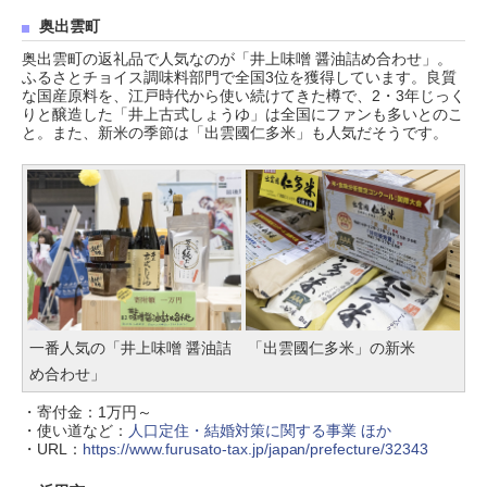
奥出雲町
奥出雲町の返礼品で人気なのが「井上味噌 醤油詰め合わせ」。
ふるさとチョイス調味料部門で全国3位を獲得しています。良質
な国産原料を、江戸時代から使い続けてきた樽で、2・3年じっく
りと醸造した「井上古式しょうゆ」は全国にファンも多いとのこ
と。また、新米の季節は「出雲國仁多米」も人気だそうです。
一番人気の「井上味噌 醤油詰
「出雲國仁多米」の新米
め合わせ」
・寄付金：1万円～
・使い道など：
人口定住・結婚対策に関する事業 ほか
・URL：
https://www.furusato-tax.jp/japan/prefecture/32343