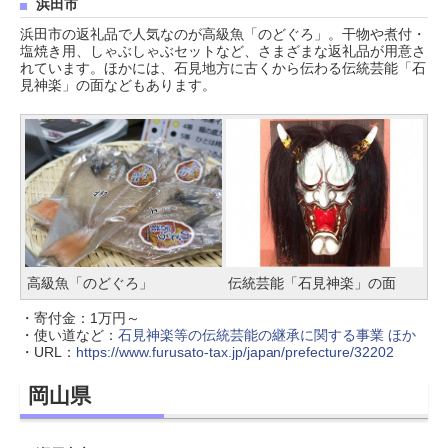
浜田市
浜田市の返礼品で人気なのが高級魚「のどぐろ」。干物や煮付・
塩焼き用、しゃぶしゃぶセットなど、さまざまな返礼品が用意さ
れています。ほかには、石見地方に古くから伝わる伝統芸能「石
見神楽」の面などもあります。
高級魚「のどぐろ」
伝統芸能「石見神楽」の面
・寄付金：1万円～
・使い道など：
石見神楽等の伝統芸能の継承に関する事業 ほか
・URL：
https://www.furusato-tax.jp/japan/prefecture/32202
岡山県