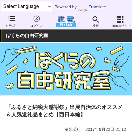
Powered by
Translate
家電 Watch
自由研究室
お買い物＆キャンペーン
カテゴリ
ログイン
検索
Impressサイト
ぼくらの自由研究室
「ふるさと納税大感謝祭」出展自治体のオススメ
＆人気返礼品まとめ【西日本編】
清水英行
2017年9月22日 21:12