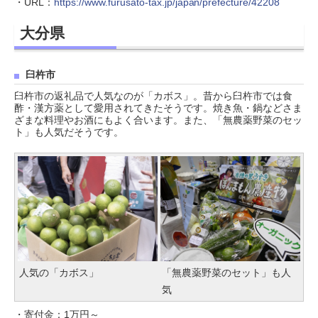
・URL：
https://www.furusato-tax.jp/japan/prefecture/42208
大分県
臼杵市
臼杵市の返礼品で人気なのが「カボス」。昔から臼杵市では食
酢・漢方薬として愛用されてきたそうです。焼き魚・鍋などさま
ざまな料理やお酒にもよく合います。また、「無農薬野菜のセッ
ト」も人気だそうです。
人気の「カボス」
「無農薬野菜のセット」も人
気
・寄付金：1万円～