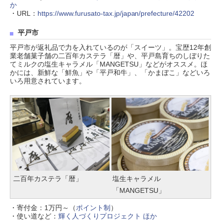
か
・URL：
https://www.furusato-tax.jp/japan/prefecture/42202
平戸市
平戸市が返礼品で力を入れているのが「スイーツ」。宝歴12年創
業老舗菓子舗の二百年カステラ「暦」や、平戸島育ちのしぼりた
てミルクの塩生キャラメル「MANGETSU」などがオススメ。ほ
かには、新鮮な「鮮魚」や「平戸和牛」、「かまぼこ」などいろ
いろ用意されています。
二百年カステラ「暦」
塩生キャラメル
「MANGETSU」
・寄付金：1万円～（
ポイント制
）
・使い道など：
輝く人づくりプロジェクト ほか