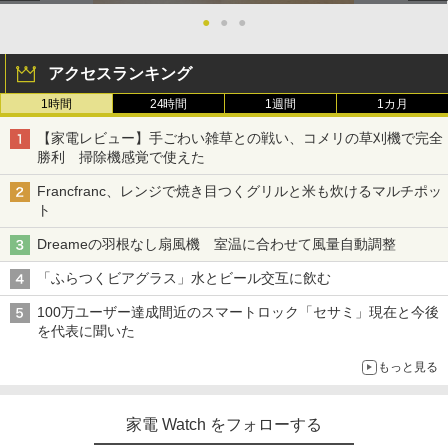
●
●
●
アクセスランキング
1時間
24時間
1週間
1カ月
【家電レビュー】手ごわい雑草との戦い、コメリの草刈機で完全
勝利 掃除機感覚で使えた
Francfranc、レンジで焼き目つくグリルと米も炊けるマルチポッ
ト
Dreameの羽根なし扇風機 室温に合わせて風量自動調整
「ふらつくビアグラス」水とビール交互に飲む
100万ユーザー達成間近のスマートロック「セサミ」現在と今後
を代表に聞いた
もっと見る
家電 Watch をフォローする