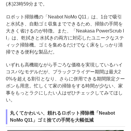
(木)23時59分まで。
ロボット掃除機の「Neabot NoMo Q11」は、1台で吸引
と水拭き、自動ゴミ収集までできるため、掃除の手間を
大きく省けるのが特徴。また、「Neakasa PowerScrub I
I」は、乾拭きと水拭きの両方に対応したユニークなステ
ィック掃除機。ゴミを集めるだけでなく床をしっかり清
掃できる便利な製品だ。
いずれも高機能ながら手ごろな価格を実現しているハイ
コスパなモデルだが、ブラックフライデー期間は最大2
0%を超える割引となり、さらに併用できる期間限定クー
ポンも用意。忙しくて家の掃除をする時間が少ない、家
事をもっとラクにしたい人はぜひチェックしてみてほし
い。
丸くてかわいい、頼れるロボット掃除機「Neabot
NoMo Q11」ゴミ捨ての手間を大幅低減