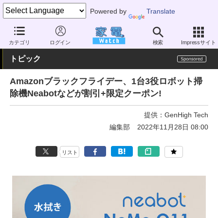
Powered by
Translate
家電 Watch
生活家電
掃除機
ロボット掃除機
カテゴリ
ログイン
検索
Impressサイト
トピック
Amazonブラックフライデー、1台3役ロボット掃
除機Neabotなどが割引+限定クーポン!
提供：
GenHigh Tech
編集部
2022年11月28日 08:00
リスト