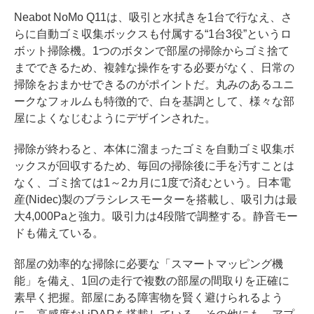
Neabot NoMo Q11は、吸引と水拭きを1台で行なえ、さ
らに自動ゴミ収集ボックスも付属する“1台3役”というロ
ボット掃除機。1つのボタンで部屋の掃除からゴミ捨て
までできるため、複雑な操作をする必要がなく、日常の
掃除をおまかせできるのがポイントだ。丸みのあるユニ
ークなフォルムも特徴的で、白を基調として、様々な部
屋によくなじむようにデザインされた。
掃除が終わると、本体に溜まったゴミを自動ゴミ収集ボ
ックスが回収するため、毎回の掃除後に手を汚すことは
なく、ゴミ捨ては1～2カ月に1度で済むという。日本電
産(Nidec)製のブラシレスモーターを搭載し、吸引力は最
大4,000Paと強力。吸引力は4段階で調整する。静音モー
ドも備えている。
部屋の効率的な掃除に必要な「スマートマッピング機
能」を備え、1回の走行で複数の部屋の間取りを正確に
素早く把握。部屋にある障害物を賢く避けられるよう