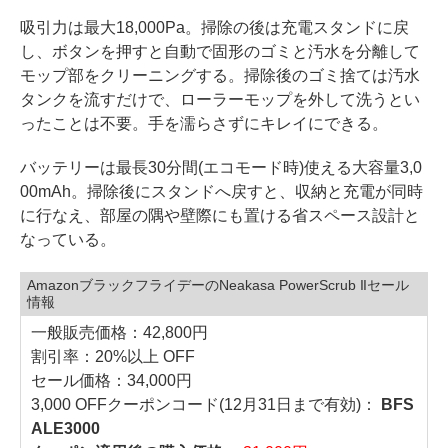
吸引力は最大18,000Pa。掃除の後は充電スタンドに戻
し、ボタンを押すと自動で固形のゴミと汚水を分離して
モップ部をクリーニングする。掃除後のゴミ捨ては汚水
タンクを流すだけで、ローラーモップを外して洗うとい
ったことは不要。手を濡らさずにキレイにできる。
バッテリーは最長30分間(エコモード時)使える大容量3,0
00mAh。掃除後にスタンドへ戻すと、収納と充電が同時
に行なえ、部屋の隅や壁際にも置ける省スペース設計と
なっている。
AmazonブラックフライデーのNeakasa PowerScrub IIセール
情報
一般販売価格：42,800円
割引率：20%以上 OFF
セール価格：34,000円
3,000 OFFクーポンコード(12月31日まで有効)：
BFS
ALE3000