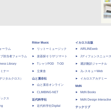
Rittor Music
イカロス出版
dフォーラム
リットーミュージック
AIRLINEweb
ップ担当者フォーラム
楽器探そう!デジマート
Jディフェンスニュー
ness Library
TシャツPOD T-OD
通訳翻訳ジャーナル
セミナー
立東舎
JレスキューWeb
 X（デジタルクロス）
山と溪谷社
イカロスアカデミー
山と溪谷オンライン
MdN
CLIMBING-NET
MdN Books
ブックス
近代科学社
MdN Design Interactiv
ing
近代科学社Digital
テックリブ