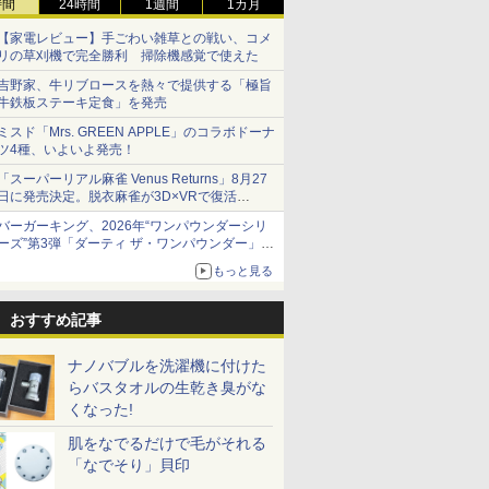
時間
24時間
1週間
1カ月
【家電レビュー】手ごわい雑草との戦い、コメ
リの草刈機で完全勝利 掃除機感覚で使えた
吉野家、牛リブロースを熱々で提供する「極旨
牛鉄板ステーキ定食」を発売
ミスド「Mrs. GREEN APPLE」のコラボドーナ
ツ4種、いよいよ発売！
「スーパーリアル麻雀 Venus Returns」8月27
日に発売決定。脱衣麻雀が3D×VRで復活
発売から2週間は20%オフになるセールが実施
バーガーキング、2026年“ワンパウンダーシリ
ーズ”第3弾「ダーティ ザ・ワンパウンダー」を
8月7日発売
もっと見る
「特製ガーリックマヨソース」を使用した超大
型チーズバーガー
おすすめ記事
ナノバブルを洗濯機に付けた
らバスタオルの生乾き臭がな
くなった!
肌をなでるだけで毛がそれる
「なでそり」貝印