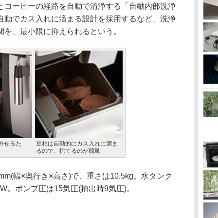
コーヒーの経路を自動で清浄する「自動内部洗浄
自動でカス入れに溜まる設計を採用するなど、洗浄
間を、最小限に抑えられるという。
外せるた
豆粕は自動的にカス入れに溜ま
るので、捨てるのが簡単
mm(幅×奥行き×高さ)で、重さは10.5kg。水タンク
50W。ポンプ圧は15気圧(抽出時9気圧)。