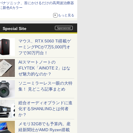
パナソニック、首にかけるだけの高周波治療器
に新色4カラー
もっと見る
Special Site
マウス、RTX 5060 Ti搭載ゲ
ーミングPCが7万5,000円オ
フで30万円台！
AIスマートノートの
iFLYTEK「AINOTE 2」はな
ぜ魅力的なのか？
ソニーミラーレス一眼の大特
集！ 見どころ記事まとめ
総合オーディオブランドに進
化するSHANLINGとは何者
か？
メモリ32GBでも予算内。産
経新聞社がAMD Ryzen搭載