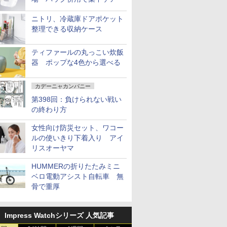
ニトリ、冷蔵庫ドアポケット
整理できる収納ケース
ティファールの丸っこい炊飯
器 ポップな4色から選べる
カデーニャカンパニー
第398回：負けられない戦い
の終わり方
女性向け防災セット、ワコー
ルの使いきり下着入り アイ
リスオーヤマ
HUMMERの折りたたみミニ
ベロ電動アシスト自転車 無
骨で重厚
Impress Watchシリーズ 人気記事