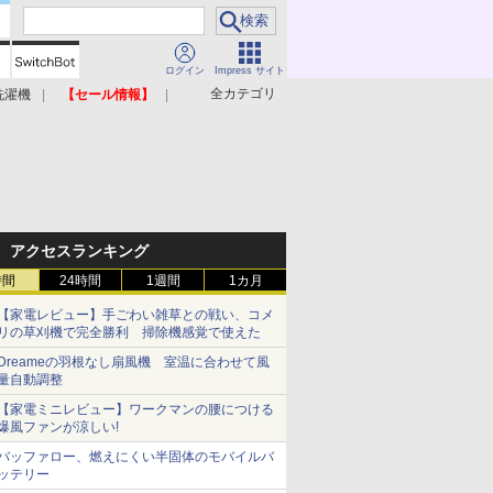
ログイン
Impress サイト
全カテゴリ
洗濯機
【セール情報】
照明器具
美容家電
アクセスランキング
時間
24時間
1週間
1カ月
【家電レビュー】手ごわい雑草との戦い、コメ
リの草刈機で完全勝利 掃除機感覚で使えた
Dreameの羽根なし扇風機 室温に合わせて風
量自動調整
【家電ミニレビュー】ワークマンの腰につける
爆風ファンが涼しい!
バッファロー、燃えにくい半固体のモバイルバ
ッテリー