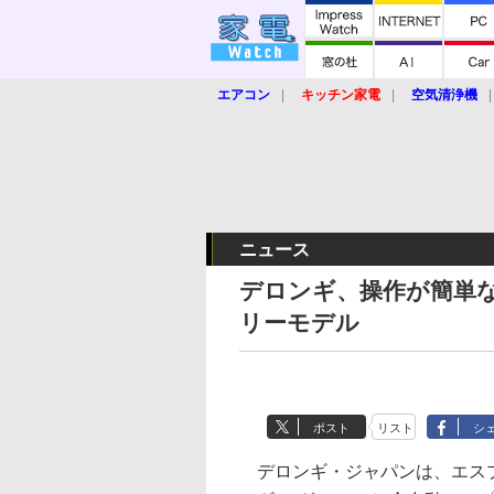
エアコン
キッチン家電
空気清浄機
炊飯器
ロボット掃除機
暖房器具
業界動向
【家電大賞2019】
【e-bi
ニュース
デロンギ、操作が簡単
リーモデル
ポスト
リスト
シ
デロンギ・ジャパンは、エス