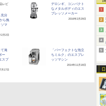
1
デロンギ、コンパクト
品レビ
なメタルボディのエス
プレッソメーカー
ら充分
2016年2月29日
豆から挽
ッソマ
6年2月2日
して淹
「パーフェクトな泡立
ポー
ちミルク」のエスプレ
エスプ
ッソマシン
2014年11月18日
年7月17日