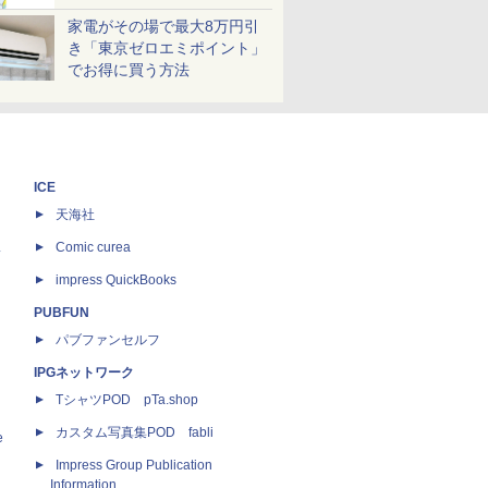
家電がその場で最大8万円引
き「東京ゼロエミポイント」
でお得に買う方法
ICE
天海社
ス
Comic curea
impress QuickBooks
PUBFUN
パブファンセルフ
IPGネットワーク
TシャツPOD pTa.shop
カスタム写真集POD fabli
e
Impress Group Publication
Information