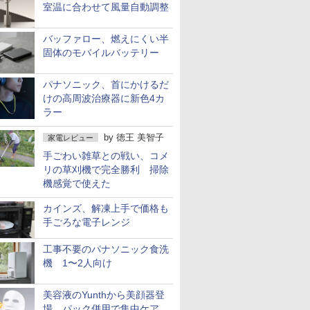
室温に合わせて風量自動調整
バッファロー、燃えにくい半
固体のモバイルバッテリー
パナソニック、首にかけるだ
けの高周波治療器に新色4カ
ラー
by
徳王 美智子
家電レビュー
手ごわい雑草との戦い、コメ
リの草刈機で完全勝利 掃除
機感覚で使えた
カインズ、解凍上手で価格も
手ごろな電子レンジ
工事不要のパナソニック食洗
機 1〜2人向け
美容液のYunthから美顔器登
場 パック併用で集中ケア