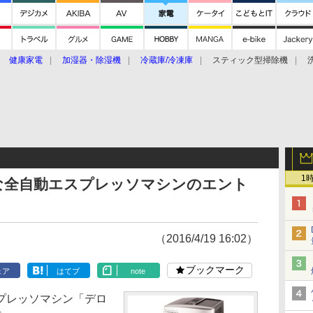
健康家電
加湿器・除湿機
冷蔵庫/冷凍庫
スティック型掃除機
扇風機
オーブン・電子レンジ
スマートハウス
掃除機
家事家電
ke大賞2019】
CES 2020
1
な全自動エスプレッソマシンのエント
（2016/4/19 16:02）
ブックマーク
ェア
はてブ
note
プレッソマシン「デロ