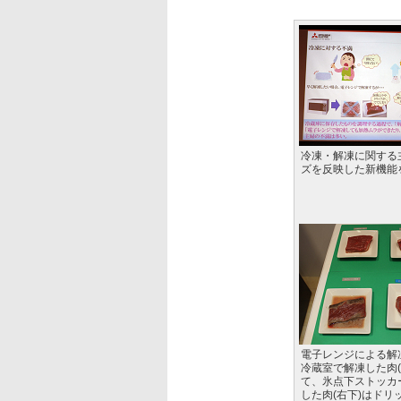
冷凍・解凍に関する
ズを反映した新機能
電子レンジによる解凍
冷蔵室で解凍した肉(
て、氷点下ストッカ
した肉(右下)はドリ