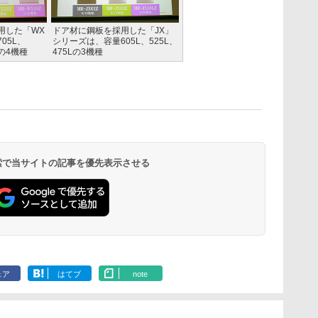
用した「WX
ドア材に鋼板を採用した「JX」
05L、
シリーズは、容量605L、525L、
Lの4機種
475Lの3機種
 検索で当サイトの記事を優先表示させる
ェア
はてブ
note