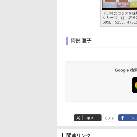
ドア材にガラスを採
シリーズ」は、容量7
605L、525L、475
阿部 夏子
Google
ポスト
リスト
シ
関連リンク