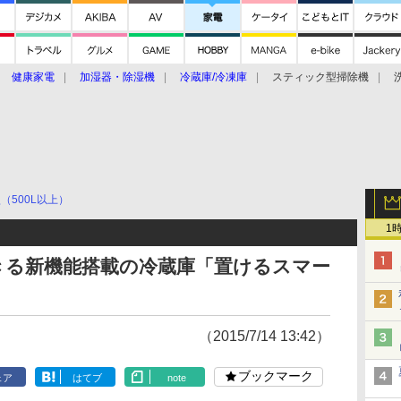
健康家電
加湿器・除湿機
冷蔵庫/冷凍庫
スティック型掃除機
扇風機
オーブン・電子レンジ
スマートハウス
掃除機
家事家電
ke大賞2019】
CES 2020
（500L以上）
1
きる新機能搭載の冷蔵庫「置けるスマー
（2015/7/14 13:42）
ブックマーク
ェア
はてブ
note