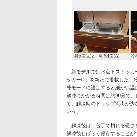
製氷室(左)と、瞬冷凍室(右)
冷
新モデルでは氷点下ストッカー
ッカーD」を新たに搭載した。
凍モードに設定すると細かい温
解凍にかかる時間は約90分で
て、解凍時のドリップ流出が少
いう。
解凍後は、包丁で切れる硬さま
解凍後しばらく保存することが