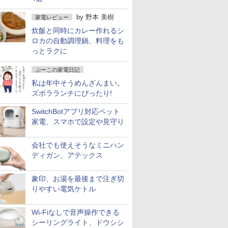
by
野本 美樹
家電レビュー
炊飯と同時にカレー作れるシ
ロカの自動調理鍋、料理をも
っとラクに
ぷーこの家電日記
私は年中そうめんざんまい。
ズボラランチにぴったり!
SwitchBotアプリ対応ペット
家電、スマホで設定や見守り
会社でも使えそうなミニハン
ディガン、アテックス
象印、お湯を最後まで注ぎ切
りやすい電気ケトル
Wi-Fiなしで音声操作できる
シーリングライト、ドウシシ