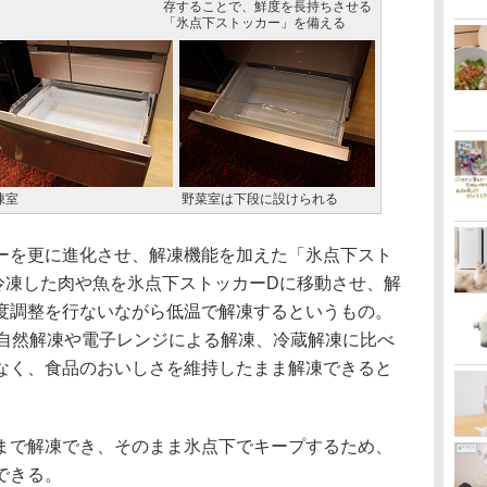
存することで、鮮度を長持ちさせる
「氷点下ストッカー」を備える
凍室
野菜室は下段に設けられる
を更に進化させ、解凍機能を加えた「氷点下スト
冷凍した肉や魚を氷点下ストッカーDに移動させ、解
度調整を行ないながら低温で解凍するというもの。
、自然解凍や電子レンジによる解凍、冷蔵解凍に比べ
なく、食品のおいしさを維持したまま解凍できると
で解凍でき、そのまま氷点下でキープするため、
できる。