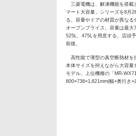
三菱電機は、解凍機能を搭載
マート大容量」シリーズを8月2
る。容量やドアの材質が異なる
オープンプライス。容量は最大70
525L、475Lを用意する。店頭
前後。
高性能で薄型の真空断熱材を
本体サイズを抑えながら大容量
モデル。上位機種の「MR-WX7
800×738×1,821mm(幅×奥