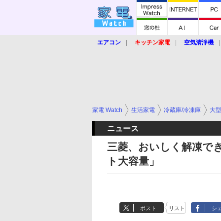
エアコン
キッチン家電
空気清浄機
炊飯器
ロボット掃除機
暖房器具
業界動向
【家電大賞2019】
【e-bi
家電 Watch
生活家電
冷蔵庫/冷凍庫
大型
ニュース
三菱、おいしく解凍で
ト大容量」
ポスト
リスト
シ