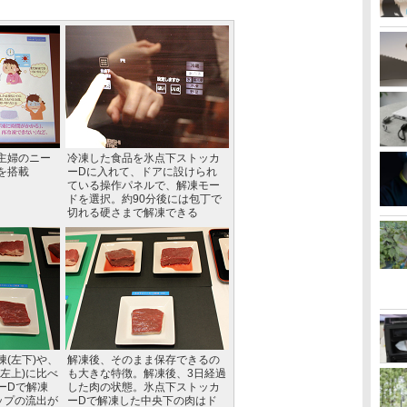
主婦のニー
冷凍した食品を氷点下ストッカ
を搭載
ーDに入れて、ドアに設けられ
ている操作パネルで、解凍モー
ドを選択。約90分後には包丁で
切れる硬さまで解凍できる
(左下)や、
解凍後、そのまま保存できるの
左上)に比べ
も大きな特徴。解凍後、3日経過
ーDで解凍
した肉の状態。氷点下ストッカ
ップの流出が
ーDで解凍した中央下の肉はド