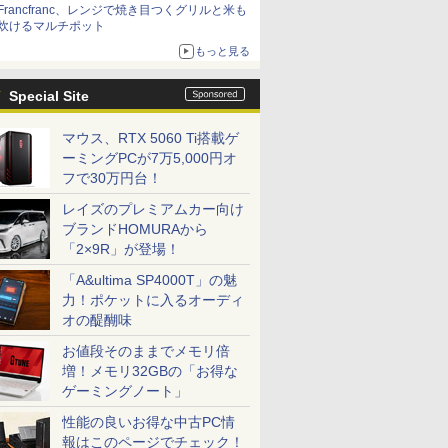
Francfranc、レンジで焼き目つくグリルと米も
炊けるマルチポット
もっと見る
Special Site
マウス、RTX 5060 Ti搭載ゲ
ーミングPCが7万5,000円オ
フで30万円台！
レイズのプレミアムカー向け
ブランドHOMURAから
「2×9R」が登場！
「A&ultima SP4000T」の魅
力！ポケットに入るオーディ
オの醍醐味
お値段そのままでメモリ倍
増！メモリ32GBの「お得な
ゲーミングノート」
性能の良いお得な中古PC情
報はこのページでチェック！