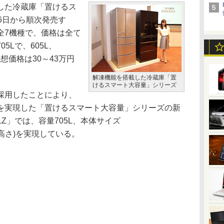
した冷蔵庫「置けるス
6日から順次発売す
全7機種で、価格は全て
5Lで、605L、
予想価格は30～43万円
解凍機能を搭載した冷蔵庫「置
けるスマート大容量」シリーズ
採用したことにより、
を実現した「置けるスマート大容量」シリーズの新
1Z」では、容量705L、本体サイズ
行き×高さ)を実現している。