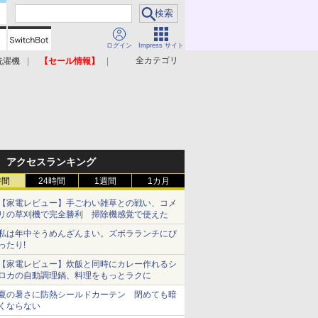
ログイン
Impress サイト
全カテゴリ
洗濯機
【セール情報】
照明器具
美容家電
アクセスランキング
時間
24時間
1週間
1カ月
【家電レビュー】手ごわい雑草との戦い、コメ
リの草刈機で完全勝利 掃除機感覚で使えた
私は年中そうめんざんまい。ズボラランチにぴ
ったり!
【家電レビュー】炊飯と同時にカレー作れるシ
ロカの自動調理鍋、料理をもっとラクに
夏の暑さに防熱シールドカーテン 閉めても暗
くならない