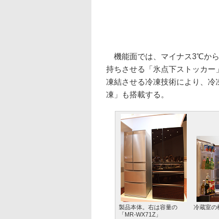
機能面では、マイナス3℃から
持ちさせる「氷点下ストッカー
凍結させる冷凍技術により、冷
凍」も搭載する。
製品本体。右は容量の
冷蔵室の
「MR-WX71Z」