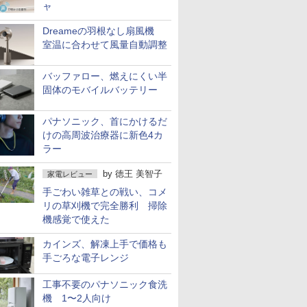
ャ
Dreameの羽根なし扇風機
室温に合わせて風量自動調整
バッファロー、燃えにくい半
固体のモバイルバッテリー
パナソニック、首にかけるだ
けの高周波治療器に新色4カ
ラー
by
徳王 美智子
家電レビュー
手ごわい雑草との戦い、コメ
リの草刈機で完全勝利 掃除
機感覚で使えた
カインズ、解凍上手で価格も
手ごろな電子レンジ
工事不要のパナソニック食洗
機 1〜2人向け