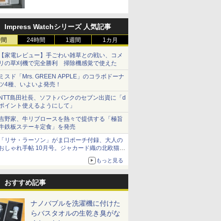
Impress Watchシリーズ 人気記事
時間
24時間
1週間
1カ月
【家電レビュー】手ごわい雑草との戦い、コメ
リの草刈機で完全勝利 掃除機感覚で使えた
ミスド「Mrs. GREEN APPLE」のコラボドーナ
ツ4種、いよいよ発売！
NTT島田社長、ソフトバンクのセブン出資に「d
ポイント使えるようにして」
吉野家、牛リブロースを熱々で提供する「極旨
牛鉄板ステーキ定食」を発売
「リサ・ラーソン」がま口ポーチ付録、大人の
おしゃれ手帖 10月号。ジャカード織の北欧猫デ
ザイン
もっと見る
おすすめ記事
ナノバブルを洗濯機に付けた
らバスタオルの生乾き臭がな