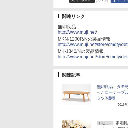
ポスト
リスト
シ
関連リンク
無印良品
http://www.muji.net/
MKN-1200R/Nの製品情報
http://www.muji.net/store/cmdty/d
MK-1340/Nの製品情報
http://www.muji.net/store/cmdty/d
関連記事
無印良品、タモ
ったローテーブ
タツ3機種
2013
家電製
レビュー