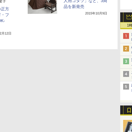
人用コタツ」など、3商
夏子
品を新発売
つ正方
2015年10月9日
材・フ
K-
1
12月12日