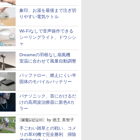
象印、お湯を最後まで注ぎ切
りやすい電気ケトル
Wi-Fiなしで音声操作できる
シーリングライト、ドウシシ
ャ
Dreameの羽根なし扇風機
室温に合わせて風量自動調整
バッファロー、燃えにくい半
固体のモバイルバッテリー
パナソニック、首にかけるだ
けの高周波治療器に新色4カ
ラー
by
徳王 美智子
家電レビュー
手ごわい雑草との戦い、コメ
リの草刈機で完全勝利 掃除