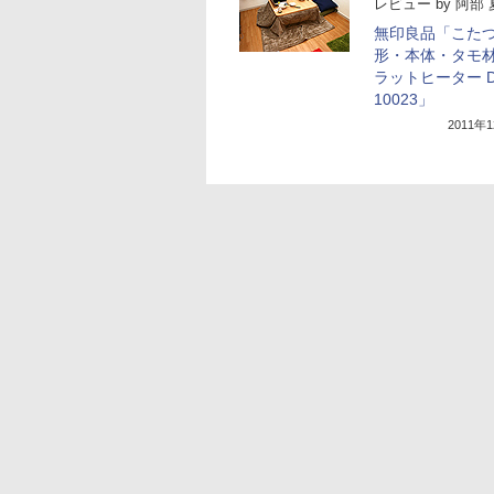
レビュー
by
阿部 
無印良品「こた
形・本体・タモ
ラットヒーター D
10023」
2011年