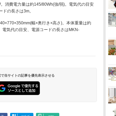
W。消費電力量は約145/80Wh(強/弱)。電気代の目安
源コードの長さは3m。
40×770×350mm(幅×奥行き×高さ)。本体重量は約
量、電気代の目安、電源コードの長さはMKN-
 検索で当サイトの記事を優先表示させる