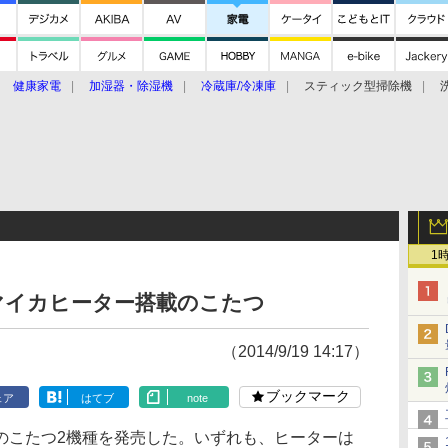
健康家電
加湿器・除湿機
冷蔵庫/冷凍庫
スティック型掃除機
扇風機
オーブン・電子レンジ
スマートハウス
掃除機
家事家電
ke大賞2019】
CES 2020
1
マイカヒーター搭載のこたつ
（2014/9/19 14:17）
ブックマーク
ェア
はてブ
note
こたつ2機種を発売した。いずれも、ヒーターは