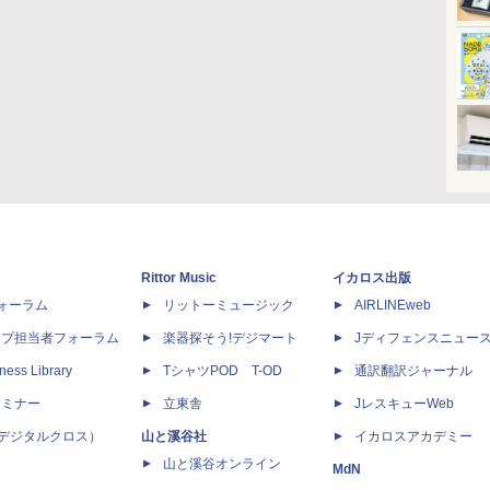
Rittor Music
イカロス出版
dフォーラム
リットーミュージック
AIRLINEweb
ップ担当者フォーラム
楽器探そう!デジマート
Jディフェンスニュー
ness Library
TシャツPOD T-OD
通訳翻訳ジャーナル
セミナー
立東舎
JレスキューWeb
 X（デジタルクロス）
山と溪谷社
イカロスアカデミー
山と溪谷オンライン
MdN