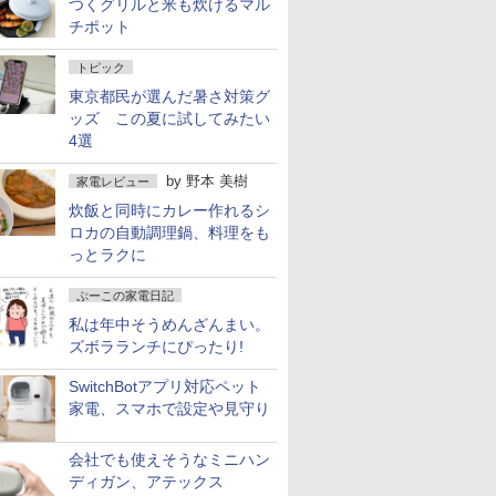
つくグリルと米も炊けるマル
チポット
トピック
東京都民が選んだ暑さ対策グ
ッズ この夏に試してみたい
4選
by
野本 美樹
家電レビュー
炊飯と同時にカレー作れるシ
ロカの自動調理鍋、料理をも
っとラクに
ぷーこの家電日記
私は年中そうめんざんまい。
ズボラランチにぴったり!
SwitchBotアプリ対応ペット
家電、スマホで設定や見守り
会社でも使えそうなミニハン
ディガン、アテックス