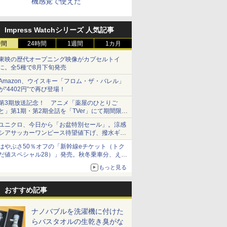
機感覚で使えた
Impress Watchシリーズ 人気記事
時間
24時間
1週間
1カ月
東映の歴代オープニング映像がカプセルトイ
に。全5種で8月下旬発売
Amazon、ウイスキー「フロム・ザ・バレル」
が“4402円”で再び登場！
第3期放送記念！ アニメ「薬屋のひとりご
と」第1期・第2期全話を「TVer」にて期間限定
で順次無料配信開始
ユニクロ、今日から「お盆特別セール」。涼感
シアサッカーワンピース待望値下げ、撥水ギア
ショーツは1990円に
はやぶさ50％オフの「新幹線eチケット（トク
だ値スペシャル28）」発売。秋冬乗車分、えき
ねっと限定
もっと見る
おすすめ記事
ナノバブルを洗濯機に付けた
らバスタオルの生乾き臭がな