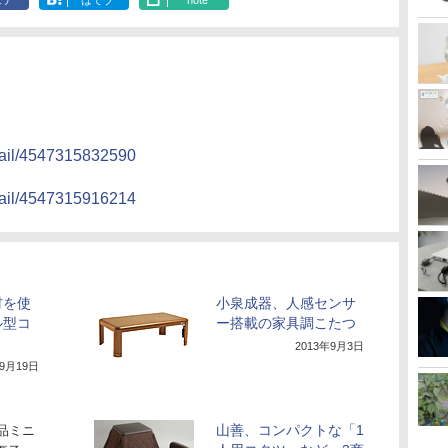
ェア
はてブ
note
etail/4547315832590
etail/4547315916214
材を使
小泉成器、人感センサ
ル型コ
ー搭載の家具調こたつ
2013年9月3日
年9月19日
山善、コンパクトな「1
品ミニ