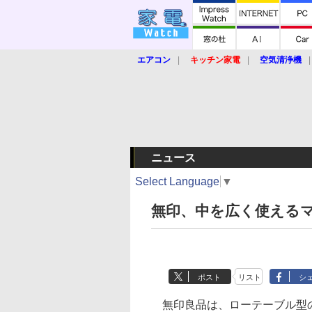
エアコン
キッチン家電
空気清浄機
炊飯器
ロボット掃除機
暖房器具
業界動向
【家電大賞2019】
【e-bi
ニュース
Select Language
▼
無印、中を広く使える
ポスト
リスト
シ
無印良品は、ローテーブル型の