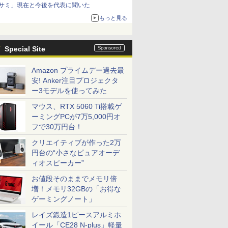
サミ」現在と今後を代表に聞いた
もっと見る
Special Site
Amazon プライムデー過去最
安! Anker注目プロジェクタ
ー3モデルを使ってみた
マウス、RTX 5060 Ti搭載ゲ
ーミングPCが7万5,000円オ
フで30万円台！
クリエイティブが作った2万
円台の“小さなピュアオーデ
ィオスピーカー”
お値段そのままでメモリ倍
増！メモリ32GBの「お得な
ゲーミングノート」
レイズ鍛造1ピースアルミホ
イール「CE28 N-plus」軽量