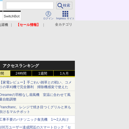
ログイン
Impress サイト
全カテゴリ
洗濯機
【セール情報】
照明器具
美容家電
アクセスランキング
時間
24時間
1週間
1カ月
【家電レビュー】手ごわい雑草との戦い、コメ
リの草刈機で完全勝利 掃除機感覚で使えた
Dreameの羽根なし扇風機 室温に合わせて風
量自動調整
Francfranc、レンジで焼き目つくグリルと米も
炊けるマルチポット
工事不要のパナソニック食洗機 1〜2人向け
100万ユーザー達成間近のスマートロック「セ