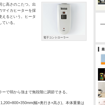
同じ高さのこたつ。出
のマイカヒーターを採
使えるという。ヒータ
している。
電子コントローラー
最
ーで弱から強まで無段階に調節できる。
,200×800×350mm(幅×奥行き×高さ)。本体重量は