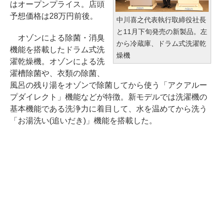
はオープンプライス。店頭
予想価格は28万円前後。
中川喜之代表執行取締役社長
と11月下旬発売の新製品。左
オゾンによる除菌・消臭
から冷蔵庫、ドラム式洗濯乾
機能を搭載したドラム式洗
燥機
濯乾燥機。オゾンによる洗
濯槽除菌や、衣類の除菌、
風呂の残り湯をオゾンで除菌してから使う「アクアルー
プダイレクト」機能などが特徴。新モデルでは洗濯機の
基本機能である洗浄力に着目して、水を温めてから洗う
「お湯洗い(追いだき)」機能を搭載した。