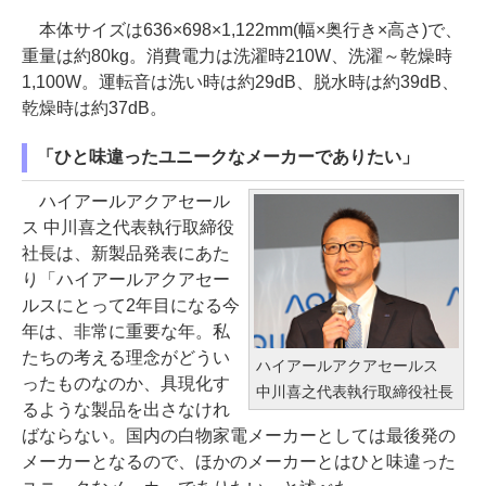
本体サイズは636×698×1,122mm(幅×奥行き×高さ)で、
重量は約80kg。消費電力は洗濯時210W、洗濯～乾燥時
1,100W。運転音は洗い時は約29dB、脱水時は約39dB、
乾燥時は約37dB。
「ひと味違ったユニークなメーカーでありたい」
ハイアールアクアセール
ス 中川喜之代表執行取締役
社長は、新製品発表にあた
り「ハイアールアクアセー
ルスにとって2年目になる今
年は、非常に重要な年。私
たちの考える理念がどうい
ハイアールアクアセールス
ったものなのか、具現化す
中川喜之代表執行取締役社長
るような製品を出さなけれ
ばならない。国内の白物家電メーカーとしては最後発の
メーカーとなるので、ほかのメーカーとはひと味違った