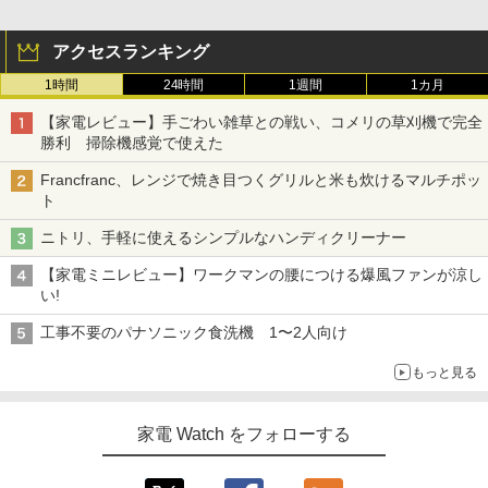
アクセスランキング
1時間
24時間
1週間
1カ月
【家電レビュー】手ごわい雑草との戦い、コメリの草刈機で完全
勝利 掃除機感覚で使えた
Francfranc、レンジで焼き目つくグリルと米も炊けるマルチポッ
ト
ニトリ、手軽に使えるシンプルなハンディクリーナー
【家電ミニレビュー】ワークマンの腰につける爆風ファンが涼し
い!
工事不要のパナソニック食洗機 1〜2人向け
もっと見る
家電 Watch をフォローする