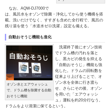
なお、AQW-DJ7000で
は、風呂水をオゾンで除菌・浄化してから使う機構を搭
載。洗いだけでなく、すすぎも含めた全行程で、風呂の
残り湯を使う「水道水ゼロ洗濯」設定も備える。
自動おそうじ機能も進化
洗濯終了後にオゾン技術
でドラム槽の汚れを落と
し、黒カビの発生を抑える
「自動おそうじ」機能も強
化した。ドラムの回転数を
従来より上げることで、オ
ゾン水を全体に行き渡ら
オゾン水とエアウォッシュ
せ、さらにその後、オゾン
で、ドラム槽を除菌する自動
を用いた「エアウォッシ
おそうじ機能
ュ」運転を約20分行なう。
ドラムをより清潔に保てるという。