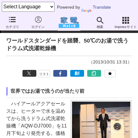
Powered by
Translate
ニュース
カテゴリ
ログイン
検索
Impressサイト
ワールドスタンダードを踏襲、50℃のお湯で洗う
ドラム式洗濯乾燥機
（2013/10/31 13:31）
リスト
世界ではお湯で洗うのが当たり前
ハイアールアクアセール
スは、ヒーターで水を温め
てから洗うドラム式洗濯乾
燥機「AQW-DJ7000」を11
月下旬より発売する。価格