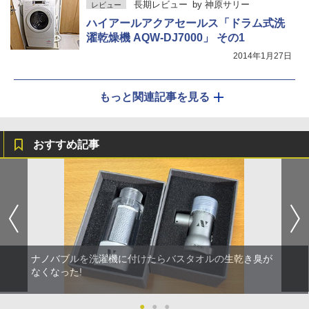
長期レビュー
by
神原サリー
レビュー
ハイアールアクアセールス「ドラム式洗
濯乾燥機 AQW-DJ7000」 その1
2014年1月27日
もっと関連記事を見る
おすすめ記事
ナノバブルを洗濯機に付けたらバスタオルの生乾き臭が
なくなった!
●
●
●