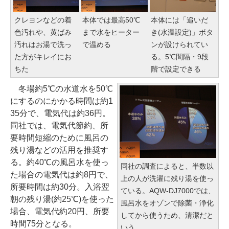
クレヨンなどの着
本体では最高50℃
本体には「追いだ
色汚れや、黄ばみ
まで水をヒーター
き(水温設定)」ボタ
汚れはお湯で洗っ
で温める
ンが設けられてい
た方がキレイにお
る。5℃間隔・9段
ちた
階で設定できる
冬場約5℃の水道水を50℃
にするのにかかる時間は約1
35分で、電気代は約36円。
同社では、電気代節約、所
要時間短縮のために風呂の
残り湯などの活用を推奨す
る。約40℃の風呂水を使っ
同社の調査によると、半数以
た場合の電気代は約8円で、
上の人が洗濯に残り湯を使っ
所要時間は約30分。入浴翌
ている。AQW-DJ7000では、
朝の残り湯(約25℃)を使った
風呂水をオゾンで除菌・浄化
場合、電気代約20円、所要
してから使うため、清潔だと
時間75分となる。
いう