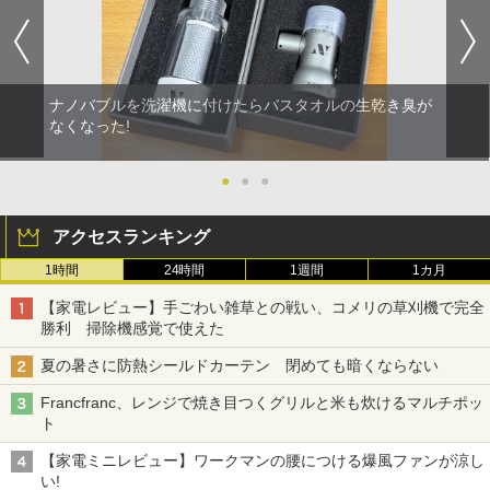
ナノバブルを洗濯機に付けたらバスタオルの生乾き臭が
なくなった!
●
●
●
アクセスランキング
1時間
24時間
1週間
1カ月
【家電レビュー】手ごわい雑草との戦い、コメリの草刈機で完全
勝利 掃除機感覚で使えた
夏の暑さに防熱シールドカーテン 閉めても暗くならない
Francfranc、レンジで焼き目つくグリルと米も炊けるマルチポッ
ト
【家電ミニレビュー】ワークマンの腰につける爆風ファンが涼し
い!