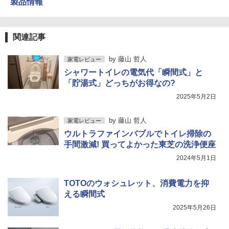
製品情報
関連記事
by
藤山 哲人
家電レビュー
シャワートイレの電気代「瞬間式」と
「貯湯式」どっちがお得なの?
2025年5月2日
by
藤山 哲人
家電レビュー
ウルトラファインバブルでトイレ掃除の
手間激減! 買ってよかった東芝の洗浄便座
2024年5月1日
TOTOのウォシュレット、消費電力を抑
える瞬間式
2025年5月26日