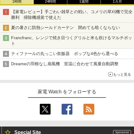
1時間
24時間
1週間
1カ月
【家電レビュー】手ごわい雑草との戦い、コメリの草刈機で完全
勝利 掃除機感覚で使えた
夏の暑さに防熱シールドカーテン 閉めても暗くならない
Francfranc、レンジで焼き目つくグリルと米も炊けるマルチポッ
ト
ティファールの丸っこい炊飯器 ポップな4色から選べる
Dreameの羽根なし扇風機 室温に合わせて風量自動調整
もっと見る
家電 Watch をフォローする
Special Site