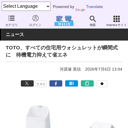
Powered by
Translate
家電 Watch
生活家電
温水洗浄便座
カテゴリ
ログイン
検索
Impressサイト
ニュース
TOTO、すべての住宅用ウォシュレットが瞬間式
に 待機電力抑えて省エネ
河原塚 英信
2026年7月6日 13:04
リスト