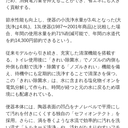
ため、消費電力量を抑えることができ、省エネにも大き
く貢献する。
節水性能も向上し、便器の小洗浄水量が3.4Lとなった(大
洗浄は4.8L)。13L便器(1987〜2001年商品)と比較した場
合、年間の使用水量を約71%削減可能で、年間の水道代
を約14,300円節約できるという。
従来モデルから引き続き、充実した清潔機能を搭載す
る。トイレ使用後に「きれい除菌水」でノズルの内側も
外側も自動で洗浄・除菌する「ノズルきれい」機能を備
え、待機中にも定期的に洗浄することで清潔さを保つ。
この「きれい除菌水」は、水に含まれる塩化物イオンを
電気分解して作られ、時間が経つと元の水に戻るため環
境にも配慮されている。
便器本体には、陶器表面の凹凸をナノレベルで平滑にし
て汚れを付きにくくする独自の「セフィオンテクト」を
採用。さらに、渦を巻くような水流で効率的に汚れを洗
い流す「トルネード洗浄」や、汚れがたまりやすいフチ