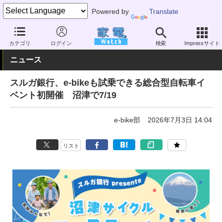
Powered by
Translate
家電 Watch
その他・家電
アウトドア
電動自転車
カテゴリ
ログイン
検索
Impressサイト
ニュース
スルガ銀行、e-bikeも試乗できる総合型自転車イ
ベント初開催 沼津で7/19
e-bike部
2026年7月3日 14:04
リスト