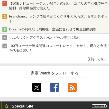
【家電レビュー】手ごわい雑草との戦い、コメリの草刈機で完全
勝利 掃除機感覚で使えた
Francfranc、レンジで焼き目つくグリルと米も炊けるマルチポッ
ト
Dreameの羽根なし扇風機 室温に合わせて風量自動調整
「ふらつくビアグラス」水とビール交互に飲む
100万ユーザー達成間近のスマートロック「セサミ」現在と今後
を代表に聞いた
もっと見る
家電 Watch をフォローする
Special Site