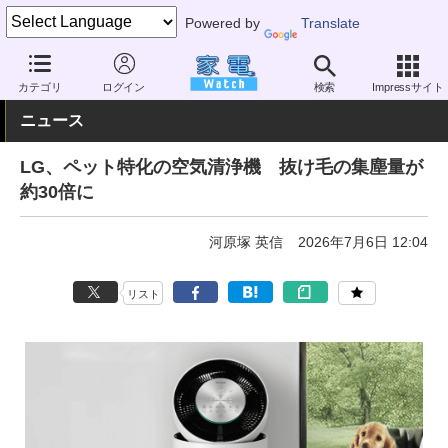
Powered by
Translate
家電 Watch
空調家電
空気清浄機
単機能
カテゴリ
ログイン
検索
Impressサイト
ニュース
LG、ペット特化の空気清浄機 抜け毛の集塵量が
約30倍に
河原塚 英信
2026年7月6日 12:04
リスト