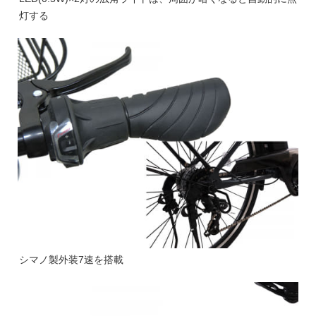
灯する
シマノ製外装7速を搭載