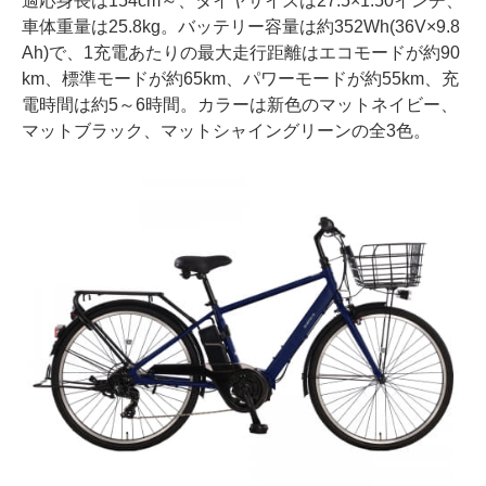
適応身長は154cm～、タイヤサイズは27.5×1.50インチ、
車体重量は25.8kg。バッテリー容量は約352Wh(36V×9.8
Ah)で、1充電あたりの最大走行距離はエコモードが約90
km、標準モードが約65km、パワーモードが約55km、充
電時間は約5～6時間。カラーは新色のマットネイビー、
マットブラック、マットシャイングリーンの全3色。