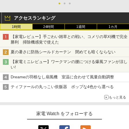
●
●
●
アクセスランキング
1時間
24時間
1週間
1カ月
【家電レビュー】手ごわい雑草との戦い、コメリの草刈機で完全
勝利 掃除機感覚で使えた
夏の暑さに防熱シールドカーテン 閉めても暗くならない
【家電ミニレビュー】ワークマンの腰につける爆風ファンが涼し
い!
Dreameの羽根なし扇風機 室温に合わせて風量自動調整
ティファールの丸っこい炊飯器 ポップな4色から選べる
もっと見る
家電 Watch をフォローする