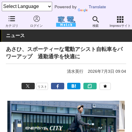
Powered by
Translate
家電 Watch
その他・家電
アウトドア
電動自転車
カテゴリ
ログイン
検索
Impressサイト
ニュース
あさひ、スポーティーな電動アシスト自転車をパ
ワーアップ 通勤通学を快適に
清水英行
2026年7月3日 09:04
リスト