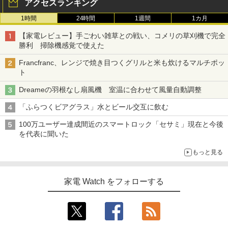
アクセスランキング
1時間
24時間
1週間
1カ月
【家電レビュー】手ごわい雑草との戦い、コメリの草刈機で完全
勝利 掃除機感覚で使えた
Francfranc、レンジで焼き目つくグリルと米も炊けるマルチポッ
ト
Dreameの羽根なし扇風機 室温に合わせて風量自動調整
「ふらつくビアグラス」水とビール交互に飲む
100万ユーザー達成間近のスマートロック「セサミ」現在と今後
を代表に聞いた
もっと見る
家電 Watch をフォローする