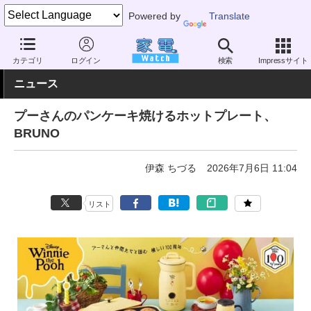
Powered by
Translate
家電 Watch
生活家電
キッチン家電
ホットプレート
カテゴリ
ログイン
検索
Impressサイト
ニュース
プーさんのパンケーキ焼けるホットプレート、
BRUNO
伊森 ちづる
2026年7月6日 11:04
リスト