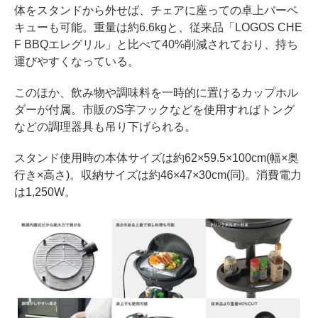
体をスタンドから外せば、チェアに座っての卓上バーベ
キューも可能。重量は約6.6kgと、従来品「LOGOS CHE
F BBQエレグリル」と比べて40%削減されており、持ち
運びやすくなっている。
このほか、飲み物や調味料を一時的に置けるカップホル
ダーが付属。市販のS字フックなどを使用すればトング
などの調理器具も吊り下げられる。
スタンド使用時の本体サイズは約62×59.5×100cm(幅×奥
行き×高さ)。収納サイズは約46×47×30cm(同)。消費電力
は1,250W。