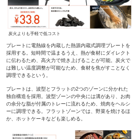
炭火よりも手軽で低コスト
プレートに電熱線を内蔵した熱源内蔵式調理プレートを
採用する。短時間で温まるうえ、熱が食材にダイレクト
に伝わるため、高火力で焼き上げることが可能。炭火で
は難しい温度調整が可能なため、食材を焦がすことなく
調理できるという。
プレートは、波型とフラットの2つのゾーンに分かれた
独自構造を採用。波型ゾーンの中央には溝があり、お肉
の余分な脂が付属のトレーに流れるため、焼肉をヘルシ
ーに調理できる。フラットゾーンでは、野菜を焼けるほ
か、ホットケーキなども楽しめる。