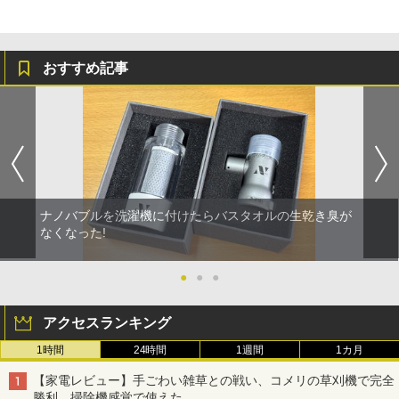
おすすめ記事
ナノバブルを洗濯機に付けたらバスタオルの生乾き臭が
なくなった!
●
●
●
アクセスランキング
1時間
24時間
1週間
1カ月
【家電レビュー】手ごわい雑草との戦い、コメリの草刈機で完全
勝利 掃除機感覚で使えた