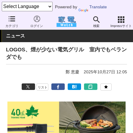
Powered by
Translate
家電 Watch
その他・家電
アウトドア
キャンプ
カテゴリ
ログイン
検索
Impressサイト
ニュース
LOGOS、煙が少ない電気グリル 室内でもベラン
ダでも
鄭 恵慶
2025年10月27日 12:05
リスト